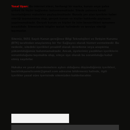
Yasal Uyarı:
Bu internet sitesi, herhangi bir marka, kurum veya şahıs
şirketi ile hiçbir bağlantısı bulunmamaktadır. Sitede yalnızca kendi
hazırladığımız makaleler paylaşılmaktadır. Burada yer alan içerikler haber
niteliği taşımamakta olup, gerçek kurum ve kişiler hakkında paylaşım
yapılmamaktadır. Gerçek kurum ve kişiler ile isim benzerlikleri tamamen
tesadüfidir. Sitemizdeki bilgiler taslak halindedir ve tavsiye niteliği
taşımazlar.
Sitemiz, 5651 Sayılı Kanun gereğince Bilgi Teknolojileri ve İletişim Kurumu
(BTK) tarafından onaylanmış bir Yer Sağlayıcı olarak hizmet vermektedir. Bu
nedenle, sitedeki içerikleri proaktif olarak denetleme veya araştırma
yükümlülüğümüz bulunmamaktadır. Ancak, üyelerimiz yazdıkları içeriklerin
sorumluluğunu taşımakta olup, siteye üye olarak bu sorumluluğu kabul
etmiş sayılırlar.
Hukuka ve yasal düzenlemelere aykırı olduğunu düşündüğünüz içerikleri,
backlinkpanelicomtr@gmail.com
adresine bildirmeniz halinde, ilgili
içerikler yasal süre içerisinde sitemizden kaldırılacaktır.
Arama