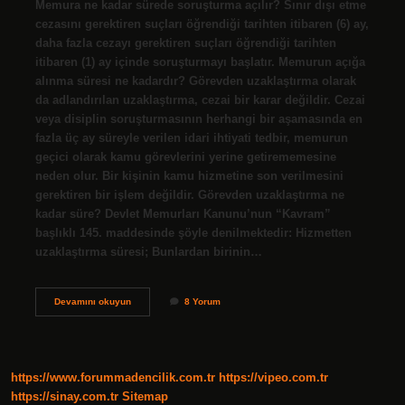
Memura ne kadar sürede soruşturma açılır? Sınır dışı etme
cezasını gerektiren suçları öğrendiği tarihten itibaren (6) ay,
daha fazla cezayı gerektiren suçları öğrendiği tarihten
itibaren (1) ay içinde soruşturmayı başlatır. Memurun açığa
alınma süresi ne kadardır? Görevden uzaklaştırma olarak
da adlandırılan uzaklaştırma, cezai bir karar değildir. Cezai
veya disiplin soruşturmasının herhangi bir aşamasında en
fazla üç ay süreyle verilen idari ihtiyati tedbir, memurun
geçici olarak kamu görevlerini yerine getirememesine
neden olur. Bir kişinin kamu hizmetine son verilmesini
gerektiren bir işlem değildir. Görevden uzaklaştırma ne
kadar süre? Devlet Memurları Kanunu’nun “Kavram”
başlıklı 145. maddesinde şöyle denilmektedir: Hizmetten
uzaklaştırma süresi; Bunlardan birinin…
Görevden
Devamını okuyun
8 Yorum
Uzaklaştırılan
Memur
Kaç
Gün
Içinde
https://www.forummadencilik.com.tr
https://vipeo.com.tr
Soruşturma
Açılır
https://sinay.com.tr
Sitemap