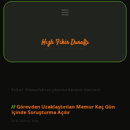
menüyü
Anasayfa
Gizlilik Politikası
Yasal Uyarı
aç
Hakkımızda
Hızlı Fikir Durağı
Anlık bilgilerle zihnini tazele!
Etiket:
Memurluktan çıkarma kararını kim verir
Görevden Uzaklaştırılan Memur Kaç Gün
Içinde Soruşturma Açılır
Tarih: Ekim 9, 2024