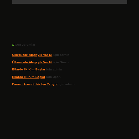
Son yorumlar
Ülkemizde Alageyik Var Mı
için
admin
Ülkemizde Alageyik Var Mı
için
Sinan
Bilardo Ilk Kim Başlar
için
admin
Bilardo Ilk Kim Başlar
için
Uçan
Deveci Armudu Ne Işe Yarıyor
için
admin