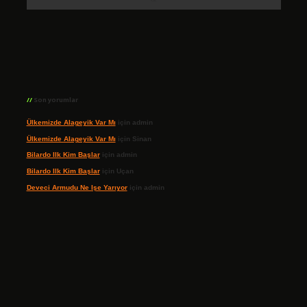
Son yorumlar
Ülkemizde Alageyik Var Mı
için
admin
Ülkemizde Alageyik Var Mı
için
Sinan
Bilardo Ilk Kim Başlar
için
admin
Bilardo Ilk Kim Başlar
için
Uçan
Deveci Armudu Ne Işe Yarıyor
için
admin