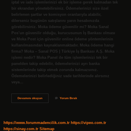
iptal ve iade işlemlerinizi ek bir işleme gerek kalmadan tek
bir ekrandan yönetebilirsiniz. Ödemelerinizi size özel
belirlenen şartlar ve komisyon oranlarıyla alabilir,
dilerseniz bugünün satışlarını yarın hesabınızda
görebilirsiniz. Moka ödeme güvenilir mi? Moka Sanal
Pos’un güvenilir olduğu, kurucusunun İş Bankası olması
ve Moka Post için güvenilir online ödeme yöntemlerinin
kullanılmasından kaynaklanmaktadır. Moka ödeme hangi
firma? Moka – Sanal POS | Türkiye İş Bankası A.Ş. Moka
işlemi nedir? Moka Panel ile tüm işlemlerinizi tek bir
panelden takip edebilir, ödemelerinizi ayrı banka
sistemlerinde takip etmek zorunda kalmazsınız.
Ödemelerinizi belirlediğiniz vade tarihlerinde alırsınız
veya…
Moka
Devamını okuyun
Yorum Bırak
Ödeme
Ne
Demek
https://www.forummadencilik.com.tr
https://vipeo.com.tr
https://sinay.com.tr
Sitemap