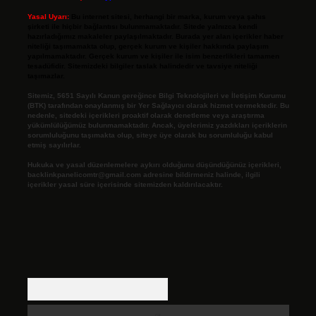
Yasal Uyarı:
Bu internet sitesi, herhangi bir marka, kurum veya şahıs
şirketi ile hiçbir bağlantısı bulunmamaktadır. Sitede yalnızca kendi
hazırladığımız makaleler paylaşılmaktadır. Burada yer alan içerikler haber
niteliği taşımamakta olup, gerçek kurum ve kişiler hakkında paylaşım
yapılmamaktadır. Gerçek kurum ve kişiler ile isim benzerlikleri tamamen
tesadüfidir. Sitemizdeki bilgiler taslak halindedir ve tavsiye niteliği
taşımazlar.
Sitemiz, 5651 Sayılı Kanun gereğince Bilgi Teknolojileri ve İletişim Kurumu
(BTK) tarafından onaylanmış bir Yer Sağlayıcı olarak hizmet vermektedir. Bu
nedenle, sitedeki içerikleri proaktif olarak denetleme veya araştırma
yükümlülüğümüz bulunmamaktadır. Ancak, üyelerimiz yazdıkları içeriklerin
sorumluluğunu taşımakta olup, siteye üye olarak bu sorumluluğu kabul
etmiş sayılırlar.
Hukuka ve yasal düzenlemelere aykırı olduğunu düşündüğünüz içerikleri,
backlinkpanelicomtr@gmail.com
adresine bildirmeniz halinde, ilgili
içerikler yasal süre içerisinde sitemizden kaldırılacaktır.
Arama