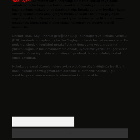
Yasal Uyarı:
Bu internet sitesi, herhangi bir marka, kurum veya şahıs
şirketi ile hiçbir bağlantısı bulunmamaktadır. Sitede yalnızca kendi
hazırladığımız makaleler paylaşılmaktadır. Burada yer alan içerikler haber
niteliği taşımamakta olup, gerçek kurum ve kişiler hakkında paylaşım
yapılmamaktadır. Gerçek kurum ve kişiler ile isim benzerlikleri tamamen
tesadüfidir. Sitemizdeki bilgiler taslak halindedir ve tavsiye niteliği
taşımazlar.
Sitemiz, 5651 Sayılı Kanun gereğince Bilgi Teknolojileri ve İletişim Kurumu
(BTK) tarafından onaylanmış bir Yer Sağlayıcı olarak hizmet vermektedir. Bu
nedenle, sitedeki içerikleri proaktif olarak denetleme veya araştırma
yükümlülüğümüz bulunmamaktadır. Ancak, üyelerimiz yazdıkları içeriklerin
sorumluluğunu taşımakta olup, siteye üye olarak bu sorumluluğu kabul
etmiş sayılırlar.
Hukuka ve yasal düzenlemelere aykırı olduğunu düşündüğünüz içerikleri,
backlinkpanelicomtr@gmail.com
adresine bildirmeniz halinde, ilgili
içerikler yasal süre içerisinde sitemizden kaldırılacaktır.
Arama