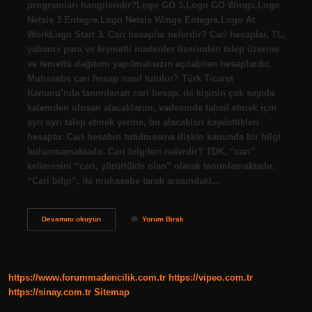
programları hangileridir?Logo GO 3.Logo GO Wings.Logo
Netsis 3 Entegre.Logo Netsis Wings Entegre.Logo At
WorkLogo Start 3. Cari hesaplar nelerdir? Cari hesaplar, TL,
yabancı para ve kıymetli madenler üzerinden talep üzerine
ve temettü dağıtımı yapılmaksızın açılabilen hesaplardır.
Muhasebe cari hesap nasıl tutulur? Türk Ticaret
Kanunu’nda tanımlanan cari hesap, iki kişinin çok sayıda
kalemden oluşan alacaklarını, vadesinde tahsil etmek için
ayrı ayrı talep etmek yerine, bu alacakları kaydettikleri
hesaptır. Cari hesabın tutulmasına ilişkin kanunda bir bilgi
bulunmamaktadır. Cari bilgileri nelerdir? TDK, “cari”
kelimesini “cari, yürürlükte olan” olarak tanımlamaktadır.
“Cari bilgi”, iki muhasebe tarafı arasındaki…
Cari
Devamını okuyun
Yorum Bırak
Hesap
Uygulamaları
Nelerdir
https://www.forummadencilik.com.tr
https://vipeo.com.tr
https://sinay.com.tr
Sitemap