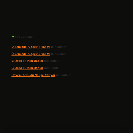
Son yorumlar
Ülkemizde Alageyik Var Mı
için
admin
Ülkemizde Alageyik Var Mı
için
Sinan
Bilardo Ilk Kim Başlar
için
admin
Bilardo Ilk Kim Başlar
için
Uçan
Deveci Armudu Ne Işe Yarıyor
için
admin
ilbet giriş