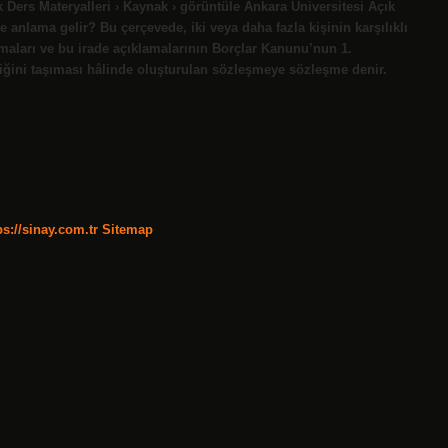
ers Materyalleri › Kaynak › görüntüle Ankara Üniversitesi Açık
 anlama gelir? Bu çerçevede, iki veya daha fazla kişinin karşılıklı
maları ve bu irade açıklamalarının Borçlar Kanunu’nun 1.
liğini taşıması hâlinde oluşturulan sözleşmeye sözleşme denir.
ps://sinay.com.tr
Sitemap