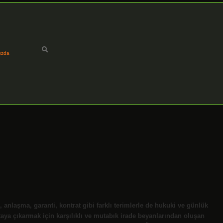
ızda
aşma, garanti, kontrat gibi farklı terimlerle de hukuki ve günlük
rtaya çıkarmak için karşılıklı ve mutabık irade beyanlarından oluşan