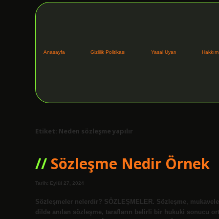
Anasayfa
Gizlilik Politikası
Yasal Uyarı
Hakkım
Etiket:
Neden sözleşme yapılır
Sözleşme Nedir Örnek
Tarih: Eylül 27, 2024
Sözleşmeler nelerdir? SÖZLEŞMELER. Sözleşme, mukavele, anl
dilde anılan sözleşme, tarafların belirli bir hukuki sonucu o