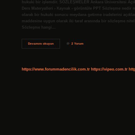
hukuki bir işlemdir. SÖZLEŞMELER Ankara Üniversitesi Açık D
Ders Materyalleri › Kaynak › görüntüle PPT Sözleşme nedir ne
olarak bir hukuki sonucu meydana getirme iradelerini açıkla
maddesine uygun olarak iki taraf arasında bir sözleşme nite
Sözleşme hangi…
Sözleşme
Devamını okuyun
2 Yorum
Nedir
Örnek
https://www.forummadencilik.com.tr
https://vipeo.com.tr
htt