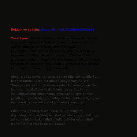
Reklam ve İletişim:
Skype: live:.cid.575569c608265c69
Yasal Uyarı:
Bu internet sitesi, herhangi bir marka, kurum
veya şahıs şirketi ile hiçbir bağlantısı bulunmamaktadır.
Sitede yalnızca kendi hazırladığımız makaleler
paylaşılmaktadır. Burada yer alan içerikler haber niteliği
taşımamakta olup, gerçek kurum ve kişiler hakkında
paylaşım yapılmamaktadır. Gerçek kurum ve kişiler ile isim
benzerlikleri tamamen tesadüfidir. Sitemizdeki bilgiler taslak
halindedir ve tavsiye niteliği taşımazlar.
Sitemiz, 5651 Sayılı Kanun gereğince Bilgi Teknolojileri ve
İletişim Kurumu (BTK) tarafından onaylanmış bir Yer
Sağlayıcı olarak hizmet vermektedir. Bu nedenle, sitedeki
içerikleri proaktif olarak denetleme veya araştırma
yükümlülüğümüz bulunmamaktadır. Ancak, üyelerimiz
yazdıkları içeriklerin sorumluluğunu taşımakta olup, siteye
üye olarak bu sorumluluğu kabul etmiş sayılırlar.
Hukuka ve yasal düzenlemelere aykırı olduğunu
düşündüğünüz içerikleri,
backlinkpanelicomtr@gmail.com
adresine bildirmeniz halinde, ilgili içerikler yasal süre
içerisinde sitemizden kaldırılacaktır.