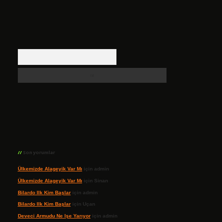
Arama
Son yorumlar
Ülkemizde Alageyik Var Mı
için
admin
Ülkemizde Alageyik Var Mı
için
Sinan
Bilardo Ilk Kim Başlar
için
admin
Bilardo Ilk Kim Başlar
için
Uçan
Deveci Armudu Ne Işe Yarıyor
için
admin