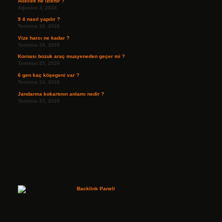
Ailecek ne izlenir ?
Ağustos 3, 2026
9 4 nasıl yapılır ?
Temmuz 30, 2026
Vize harcı ne kadar ?
Temmuz 29, 2026
Kornası bozuk araç muayeneden geçer mi ?
Temmuz 25, 2026
6 gen kaç köşegeni var ?
Temmuz 24, 2026
Jandarma kokartının anlamı nedir ?
Temmuz 23, 2026