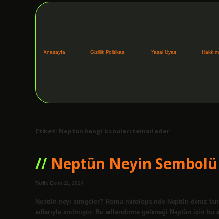
Anasayfa
Gizlilik Politikası
Yasal Uyarı
Hakkım
Etiket:
Neptün hangi konuları temsil eder
Neptün Neyin Sembolü
Tarih: Ekim 11, 2024
Neptün neyi simgeler? Roma mitolojisinde Neptün deniz tanrı
adlarıyla anılmıştır. Bu adlandırma geleneği Neptün için bu