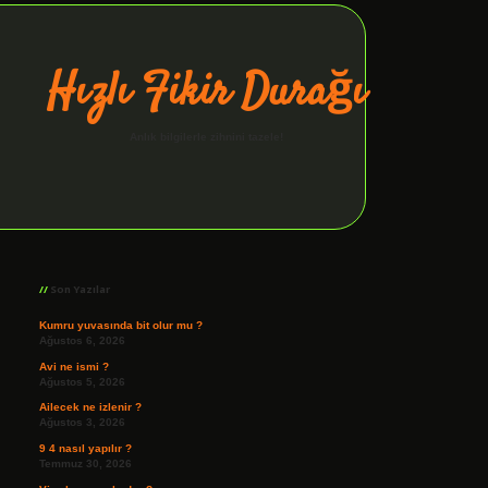
Hızlı Fikir Durağı
Anlık bilgilerle zihnini tazele!
Sidebar
ilbet giriş
Son Yazılar
Kumru yuvasında bit olur mu ?
Ağustos 6, 2026
Avi ne ismi ?
Ağustos 5, 2026
Ailecek ne izlenir ?
Ağustos 3, 2026
9 4 nasıl yapılır ?
Temmuz 30, 2026