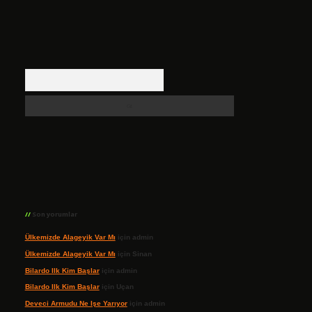
Arama
Son yorumlar
Ülkemizde Alageyik Var Mı
için
admin
Ülkemizde Alageyik Var Mı
için
Sinan
Bilardo Ilk Kim Başlar
için
admin
Bilardo Ilk Kim Başlar
için
Uçan
Deveci Armudu Ne Işe Yarıyor
için
admin