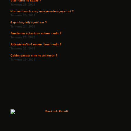
Vize harcı ne kadar ?
Temmuz 29, 2026
Kornası bozuk araç muayeneden geçer mi ?
Temmuz 25, 2026
6 gen kaç köşegeni var ?
Temmuz 24, 2026
Jandarma kokartının anlamı nedir ?
Temmuz 23, 2026
Aristoteles’in 4 neden ilkesi nedir ?
Temmuz 21, 2026
Çekim yasası sırrı ne anlatıyor ?
Temmuz 19, 2026