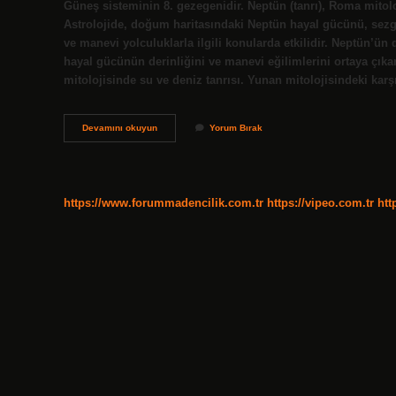
Güneş sisteminin 8. gezegenidir. Neptün (tanrı), Roma mitolo
Astrolojide, doğum haritasındaki Neptün hayal gücünü, sezgi
ve manevi yolculuklarla ilgili konularda etkilidir. Neptün’ün
hayal gücünün derinliğini ve manevi eğilimlerini ortaya çıka
mitolojisinde su ve deniz tanrısı. Yunan mitolojisindeki kar
Neptün
Devamını okuyun
Yorum Bırak
Neyin
Sembolü
https://www.forummadencilik.com.tr
https://vipeo.com.tr
htt