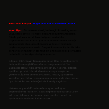
Reklam ve İletişim:
Skype: live:.cid.575569c608265c69
Yasal Uyarı:
Bu internet sitesi, herhangi bir marka, kurum
veya şahıs şirketi ile hiçbir bağlantısı bulunmamaktadır.
Sitede yalnızca kendi hazırladığımız makaleler
paylaşılmaktadır. Burada yer alan içerikler haber niteliği
taşımamakta olup, gerçek kurum ve kişiler hakkında
paylaşım yapılmamaktadır. Gerçek kurum ve kişiler ile isim
benzerlikleri tamamen tesadüfidir. Sitemizdeki bilgiler taslak
halindedir ve tavsiye niteliği taşımazlar.
Sitemiz, 5651 Sayılı Kanun gereğince Bilgi Teknolojileri ve
İletişim Kurumu (BTK) tarafından onaylanmış bir Yer
Sağlayıcı olarak hizmet vermektedir. Bu nedenle, sitedeki
içerikleri proaktif olarak denetleme veya araştırma
yükümlülüğümüz bulunmamaktadır. Ancak, üyelerimiz
yazdıkları içeriklerin sorumluluğunu taşımakta olup, siteye
üye olarak bu sorumluluğu kabul etmiş sayılırlar.
Hukuka ve yasal düzenlemelere aykırı olduğunu
düşündüğünüz içerikleri,
backlinkpanelicomtr@gmail.com
adresine bildirmeniz halinde, ilgili içerikler yasal süre
içerisinde sitemizden kaldırılacaktır.