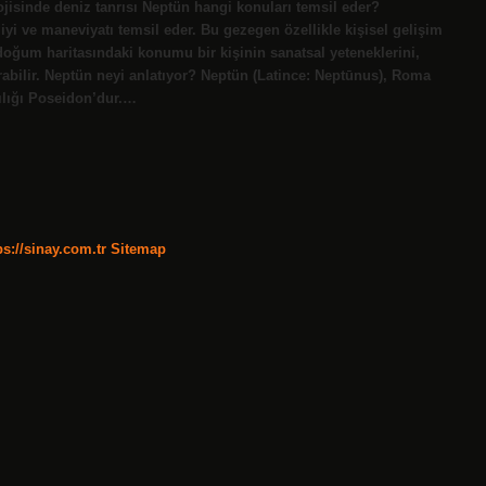
jisinde deniz tanrısı Neptün hangi konuları temsil eder?
yi ve maneviyatı temsil eder. Bu gezegen özellikle kişisel gelişim
 doğum haritasındaki konumu bir kişinin sanatsal yeteneklerini,
rabilir. Neptün neyi anlatıyor? Neptün (Latince: Neptūnus), Roma
şılığı Poseidon’dur.…
ps://sinay.com.tr
Sitemap