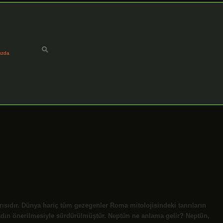
ızda
sıdır. Dünya hariç tüm gezegenler Roma mitolojisindeki tanrıların
 adın önerilmesiyle sürdürülmüştür. Neptün ne anlama gelir? Neptün,