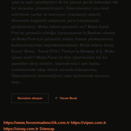
iptal ve iade işlemlerinizi ek bir işleme gerek kalmadan tek
bir ekrandan yönetebilirsiniz. Ödemelerinizi size özel
belirlenen şartlar ve komisyon oranlarıyla alabilir,
dilerseniz bugünün satışlarını yarın hesabınızda
görebilirsiniz. Moka ödeme güvenilir mi? Moka Sanal
Pos’un güvenilir olduğu, kurucusunun İş Bankası olması
ve Moka Post için güvenilir online ödeme yöntemlerinin
kullanılmasından kaynaklanmaktadır. Moka ödeme hangi
firma? Moka – Sanal POS | Türkiye İş Bankası A.Ş. Moka
işlemi nedir? Moka Panel ile tüm işlemlerinizi tek bir
panelden takip edebilir, ödemelerinizi ayrı banka
sistemlerinde takip etmek zorunda kalmazsınız.
Ödemelerinizi belirlediğiniz vade tarihlerinde alırsınız
veya…
Moka
Devamını okuyun
Yorum Bırak
Ödeme
Ne
Demek
https://www.forummadencilik.com.tr
https://vipeo.com.tr
https://sinay.com.tr
Sitemap