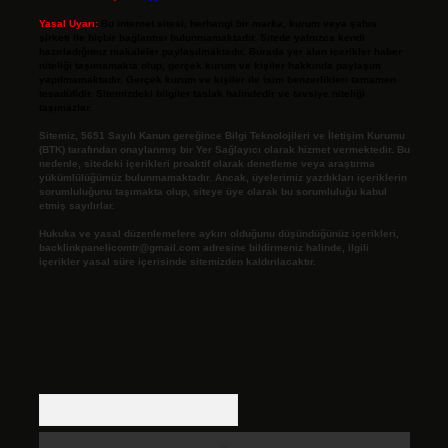
Yasal Uyarı:
Bu internet sitesi, herhangi bir marka, kurum veya şahıs
şirketi ile hiçbir bağlantısı bulunmamaktadır. Sitede yalnızca kendi
hazırladığımız makaleler paylaşılmaktadır. Burada yer alan içerikler haber
niteliği taşımamakta olup, gerçek kurum ve kişiler hakkında paylaşım
yapılmamaktadır. Gerçek kurum ve kişiler ile isim benzerlikleri tamamen
tesadüfidir. Sitemizdeki bilgiler taslak halindedir ve tavsiye niteliği
taşımazlar.
Sitemiz, 5651 Sayılı Kanun gereğince Bilgi Teknolojileri ve İletişim Kurumu
(BTK) tarafından onaylanmış bir Yer Sağlayıcı olarak hizmet vermektedir. Bu
nedenle, sitedeki içerikleri proaktif olarak denetleme veya araştırma
yükümlülüğümüz bulunmamaktadır. Ancak, üyelerimiz yazdıkları içeriklerin
sorumluluğunu taşımakta olup, siteye üye olarak bu sorumluluğu kabul
etmiş sayılırlar.
Hukuka ve yasal düzenlemelere aykırı olduğunu düşündüğünüz içerikleri,
backlinkpanelicomtr@gmail.com
adresine bildirmeniz halinde, ilgili
içerikler yasal süre içerisinde sitemizden kaldırılacaktır.
Arama