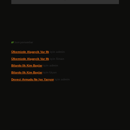
Son yorumlar
Ülkemizde Alageyik Var Mı
için
admin
Ülkemizde Alageyik Var Mı
için
Sinan
Bilardo Ilk Kim Başlar
için
admin
Bilardo Ilk Kim Başlar
için
Uçan
Deveci Armudu Ne Işe Yarıyor
için
admin