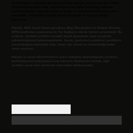
hazırladığımız makaleler paylaşılmaktadır. Burada yer alan içerikler haber
niteliği taşımamakta olup, gerçek kurum ve kişiler hakkında paylaşım
yapılmamaktadır. Gerçek kurum ve kişiler ile isim benzerlikleri tamamen
tesadüfidir. Sitemizdeki bilgiler taslak halindedir ve tavsiye niteliği
taşımazlar.
Sitemiz, 5651 Sayılı Kanun gereğince Bilgi Teknolojileri ve İletişim Kurumu
(BTK) tarafından onaylanmış bir Yer Sağlayıcı olarak hizmet vermektedir. Bu
nedenle, sitedeki içerikleri proaktif olarak denetleme veya araştırma
yükümlülüğümüz bulunmamaktadır. Ancak, üyelerimiz yazdıkları içeriklerin
sorumluluğunu taşımakta olup, siteye üye olarak bu sorumluluğu kabul
etmiş sayılırlar.
Hukuka ve yasal düzenlemelere aykırı olduğunu düşündüğünüz içerikleri,
backlinkpanelicomtr@gmail.com
adresine bildirmeniz halinde, ilgili
içerikler yasal süre içerisinde sitemizden kaldırılacaktır.
Arama