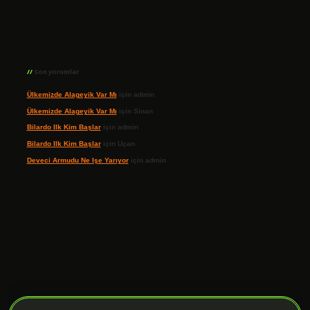
Son yorumlar
Ülkemizde Alageyik Var Mı
için
admin
Ülkemizde Alageyik Var Mı
için
Sinan
Bilardo Ilk Kim Başlar
için
admin
Bilardo Ilk Kim Başlar
için
Uçan
Deveci Armudu Ne Işe Yarıyor
için
admin
ilbet giriş