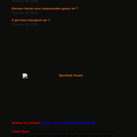
Temmuz 29, 2026
Kornası bozuk araç muayeneden geçer mi ?
Temmuz 25, 2026
6 gen kaç köşegeni var ?
Temmuz 24, 2026
Reklam ve İletişim:
Skype: live:.cid.575569c608265c69
Yasal Uyarı:
Bu internet sitesi, herhangi bir marka, kurum veya şahıs
şirketi ile hiçbir bağlantısı bulunmamaktadır. Sitede yalnızca kendi