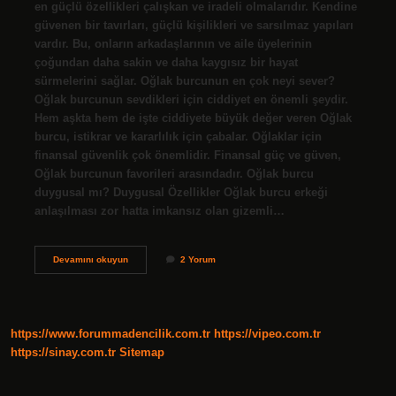
en güçlü özellikleri çalışkan ve iradeli olmalarıdır. Kendine
güvenen bir tavırları, güçlü kişilikleri ve sarsılmaz yapıları
vardır. Bu, onların arkadaşlarının ve aile üyelerinin
çoğundan daha sakin ve daha kaygısız bir hayat
sürmelerini sağlar. Oğlak burcunun en çok neyi sever?
Oğlak burcunun sevdikleri için ciddiyet en önemli şeydir.
Hem aşkta hem de işte ciddiyete büyük değer veren Oğlak
burcu, istikrar ve kararlılık için çabalar. Oğlaklar için
finansal güvenlik çok önemlidir. Finansal güç ve güven,
Oğlak burcunun favorileri arasındadır. Oğlak burcu
duygusal mı? Duygusal Özellikler Oğlak burcu erkeği
anlaşılması zor hatta imkansız olan gizemli…
Oğlak
Devamını okuyun
2 Yorum
Burcunun
Iyi
Yönleri
Nelerdir
https://www.forummadencilik.com.tr
https://vipeo.com.tr
https://sinay.com.tr
Sitemap