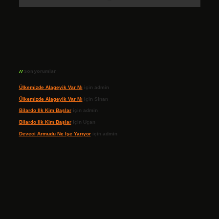
Son yorumlar
Ülkemizde Alageyik Var Mı
için
admin
Ülkemizde Alageyik Var Mı
için
Sinan
Bilardo Ilk Kim Başlar
için
admin
Bilardo Ilk Kim Başlar
için
Uçan
Deveci Armudu Ne Işe Yarıyor
için
admin