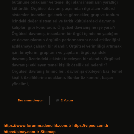
bütününe odaklanır ve temel ilgi alanı insanların yarattığı
kültürdür. Örgütsel davranış açısından ilgi alanı kültürel
sistemler, inançlar, gelenek ve görenekler, grup ve toplum
içindeki değer sistemleri ve farklı kültürlerdeki davranış
kalıpları gibi konulardır. Örgütsel davranış ne işe yarar?
Örgütsel davranış, insanların bir örgüt içinde ne yaptığını
ve davranışlarının örgütün performansını nasıl etkilediğini
açıklamaya çalışan bir alandır. Örgütsel verimliliği artırmak
için bireylerin, grupların ve yapıların örgüt içindeki
davranış üzerindeki etkisini inceleyen bir alandır. Örgütsel
davranışı etkileyen temel kişilik özellikleri nelerdir?
Örgütsel davranış bilimcileri, davranışı etkileyen bazı temel
kişilik özelliklerine odaklanır. Bunlar öz kontrol, başarı
yönelimi,…
Örgütsel
Devamını okuyun
2 Yorum
Davranışın
Temel
Amacı
Nedir
https://www.forummadencilik.com.tr
https://vipeo.com.tr
https://sinay.com.tr
Sitemap