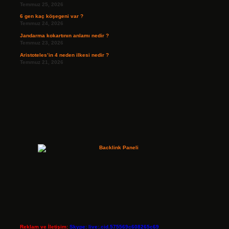
Temmuz 25, 2026
6 gen kaç köşegeni var ?
Temmuz 24, 2026
Jandarma kokartının anlamı nedir ?
Temmuz 23, 2026
Aristoteles’in 4 neden ilkesi nedir ?
Temmuz 21, 2026
Reklam ve İletişim:
Skype: live:.cid.575569c608265c69