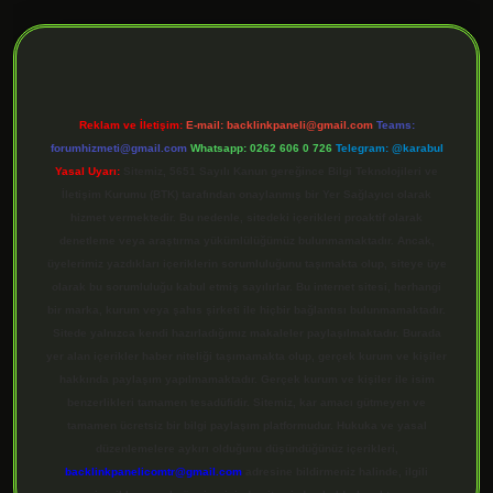
ilbet giriş
Reklam ve İletişim:
E-mail:
backlinkpaneli@gmail.com
Teams:
forumhizmeti@gmail.com
Whatsapp: 0262 606 0 726
Telegram: @karabul
Yasal Uyarı:
Sitemiz, 5651 Sayılı Kanun gereğince Bilgi Teknolojileri ve
İletişim Kurumu (BTK) tarafından onaylanmış bir Yer Sağlayıcı olarak
hizmet vermektedir. Bu nedenle, sitedeki içerikleri proaktif olarak
denetleme veya araştırma yükümlülüğümüz bulunmamaktadır. Ancak,
üyelerimiz yazdıkları içeriklerin sorumluluğunu taşımakta olup, siteye üye
olarak bu sorumluluğu kabul etmiş sayılırlar. Bu internet sitesi, herhangi
bir marka, kurum veya şahıs şirketi ile hiçbir bağlantısı bulunmamaktadır.
Sitede yalnızca kendi hazırladığımız makaleler paylaşılmaktadır. Burada
yer alan içerikler haber niteliği taşımamakta olup, gerçek kurum ve kişiler
hakkında paylaşım yapılmamaktadır. Gerçek kurum ve kişiler ile isim
benzerlikleri tamamen tesadüfidir. Sitemiz, kar amacı gütmeyen ve
tamamen ücretsiz bir bilgi paylaşım platformudur. Hukuka ve yasal
düzenlemelere aykırı olduğunu düşündüğünüz içerikleri,
backlinkpanelicomtr@gmail.com
adresine bildirmeniz halinde, ilgili