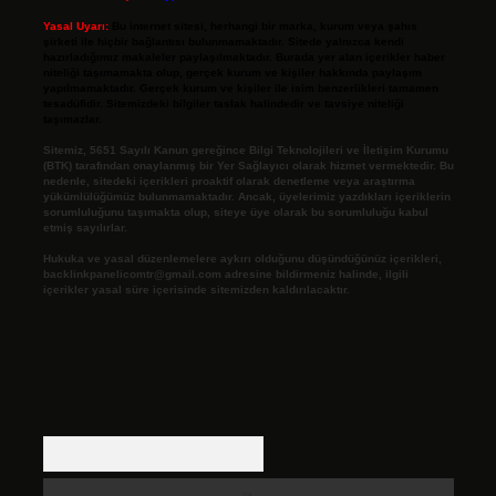
Yasal Uyarı:
Bu internet sitesi, herhangi bir marka, kurum veya şahıs
şirketi ile hiçbir bağlantısı bulunmamaktadır. Sitede yalnızca kendi
hazırladığımız makaleler paylaşılmaktadır. Burada yer alan içerikler haber
niteliği taşımamakta olup, gerçek kurum ve kişiler hakkında paylaşım
yapılmamaktadır. Gerçek kurum ve kişiler ile isim benzerlikleri tamamen
tesadüfidir. Sitemizdeki bilgiler taslak halindedir ve tavsiye niteliği
taşımazlar.
Sitemiz, 5651 Sayılı Kanun gereğince Bilgi Teknolojileri ve İletişim Kurumu
(BTK) tarafından onaylanmış bir Yer Sağlayıcı olarak hizmet vermektedir. Bu
nedenle, sitedeki içerikleri proaktif olarak denetleme veya araştırma
yükümlülüğümüz bulunmamaktadır. Ancak, üyelerimiz yazdıkları içeriklerin
sorumluluğunu taşımakta olup, siteye üye olarak bu sorumluluğu kabul
etmiş sayılırlar.
Hukuka ve yasal düzenlemelere aykırı olduğunu düşündüğünüz içerikleri,
backlinkpanelicomtr@gmail.com
adresine bildirmeniz halinde, ilgili
içerikler yasal süre içerisinde sitemizden kaldırılacaktır.
Arama