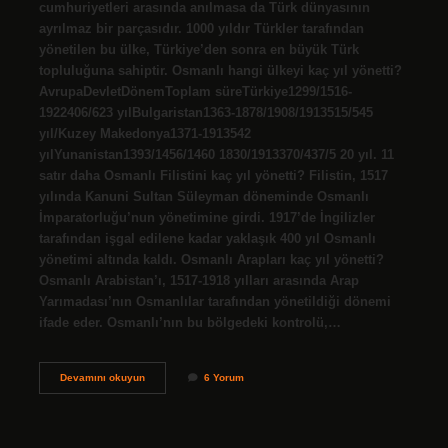
cumhuriyetleri arasında anılmasa da Türk dünyasının
ayrılmaz bir parçasıdır. 1000 yıldır Türkler tarafından
yönetilen bu ülke, Türkiye’den sonra en büyük Türk
topluluğuna sahiptir. Osmanlı hangi ülkeyi kaç yıl yönetti?
AvrupaDevletDönemToplam süreTürkiye1299/1516-
1922406/623 yılBulgaristan1363-1878/1908/1913515/545
yıl/Kuzey Makedonya1371-1913542
yılYunanistan1393/1456/1460 1830/1913370/437/5 20 yıl. 11
satır daha Osmanlı Filistini kaç yıl yönetti? Filistin, 1517
yılında Kanuni Sultan Süleyman döneminde Osmanlı
İmparatorluğu’nun yönetimine girdi. 1917’de İngilizler
tarafından işgal edilene kadar yaklaşık 400 yıl Osmanlı
yönetimi altında kaldı. Osmanlı Arapları kaç yıl yönetti?
Osmanlı Arabistan’ı, 1517-1918 yılları arasında Arap
Yarımadası’nın Osmanlılar tarafından yönetildiği dönemi
ifade eder. Osmanlı’nın bu bölgedeki kontrolü,…
Osmanlı
Devamını okuyun
6 Yorum
İRanı
Kaç
Yıl
Yönetti