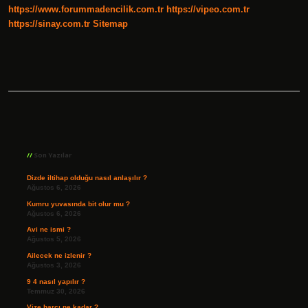
https://www.forummadencilik.com.tr
https://vipeo.com.tr
https://sinay.com.tr
Sitemap
Sidebar
Son Yazılar
Dizde iltihap olduğu nasıl anlaşılır ?
Ağustos 6, 2026
Kumru yuvasında bit olur mu ?
Ağustos 6, 2026
Avi ne ismi ?
Ağustos 5, 2026
Ailecek ne izlenir ?
Ağustos 3, 2026
9 4 nasıl yapılır ?
Temmuz 30, 2026
Vize harcı ne kadar ?