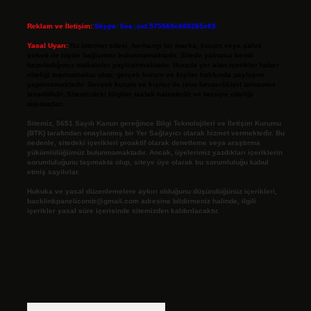
Reklam ve İletişim:
Skype: live:.cid.575569c608265c69
Yasal Uyarı:
Bu internet sitesi, herhangi bir marka, kurum veya şahıs
şirketi ile hiçbir bağlantısı bulunmamaktadır. Sitede yalnızca kendi
hazırladığımız makaleler paylaşılmaktadır. Burada yer alan içerikler haber
niteliği taşımamakta olup, gerçek kurum ve kişiler hakkında paylaşım
yapılmamaktadır. Gerçek kurum ve kişiler ile isim benzerlikleri tamamen
tesadüfidir. Sitemizdeki bilgiler taslak halindedir ve tavsiye niteliği
taşımazlar.
Sitemiz, 5651 Sayılı Kanun gereğince Bilgi Teknolojileri ve İletişim Kurumu
(BTK) tarafından onaylanmış bir Yer Sağlayıcı olarak hizmet vermektedir. Bu
nedenle, sitedeki içerikleri proaktif olarak denetleme veya araştırma
yükümlülüğümüz bulunmamaktadır. Ancak, üyelerimiz yazdıkları içeriklerin
sorumluluğunu taşımakta olup, siteye üye olarak bu sorumluluğu kabul
etmiş sayılırlar.
Hukuka ve yasal düzenlemelere aykırı olduğunu düşündüğünüz içerikleri,
backlinkpanelicomtr@gmail.com
adresine bildirmeniz halinde, ilgili
içerikler yasal süre içerisinde sitemizden kaldırılacaktır.
Arama