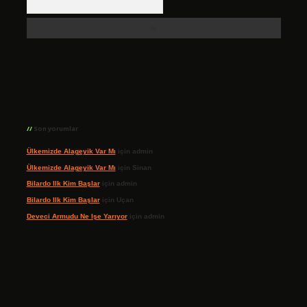
Son yorumlar
Ülkemizde Alageyik Var Mı
için
admin
Ülkemizde Alageyik Var Mı
için
Sinan
Bilardo Ilk Kim Başlar
için
admin
Bilardo Ilk Kim Başlar
için
Uçan
Deveci Armudu Ne Işe Yarıyor
için
admin