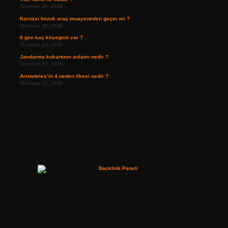
Temmuz 29, 2026
Kornası bozuk araç muayeneden geçer mi ?
Temmuz 25, 2026
6 gen kaç köşegeni var ?
Temmuz 24, 2026
Jandarma kokartının anlamı nedir ?
Temmuz 23, 2026
Aristoteles’in 4 neden ilkesi nedir ?
Temmuz 21, 2026