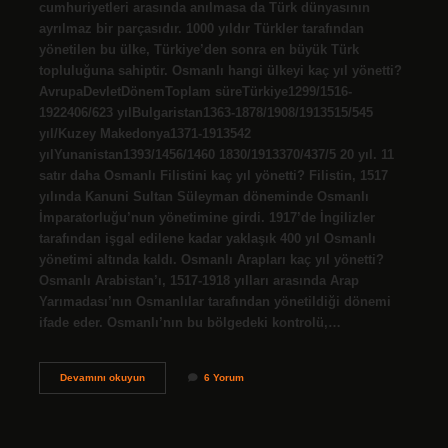
cumhuriyetleri arasında anılmasa da Türk dünyasının
ayrılmaz bir parçasıdır. 1000 yıldır Türkler tarafından
yönetilen bu ülke, Türkiye’den sonra en büyük Türk
topluluğuna sahiptir. Osmanlı hangi ülkeyi kaç yıl yönetti?
AvrupaDevletDönemToplam süreTürkiye1299/1516-
1922406/623 yılBulgaristan1363-1878/1908/1913515/545
yıl/Kuzey Makedonya1371-1913542
yılYunanistan1393/1456/1460 1830/1913370/437/5 20 yıl. 11
satır daha Osmanlı Filistini kaç yıl yönetti? Filistin, 1517
yılında Kanuni Sultan Süleyman döneminde Osmanlı
İmparatorluğu’nun yönetimine girdi. 1917’de İngilizler
tarafından işgal edilene kadar yaklaşık 400 yıl Osmanlı
yönetimi altında kaldı. Osmanlı Arapları kaç yıl yönetti?
Osmanlı Arabistan’ı, 1517-1918 yılları arasında Arap
Yarımadası’nın Osmanlılar tarafından yönetildiği dönemi
ifade eder. Osmanlı’nın bu bölgedeki kontrolü,…
Osmanlı
Devamını okuyun
6 Yorum
İRanı
Kaç
Yıl
Yönetti