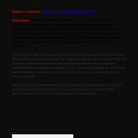
Reklam ve İletişim:
Skype: live:.cid.575569c608265c69
Yasal Uyarı:
Bu internet sitesi, herhangi bir marka, kurum veya şahıs
şirketi ile hiçbir bağlantısı bulunmamaktadır. Sitede yalnızca kendi
hazırladığımız makaleler paylaşılmaktadır. Burada yer alan içerikler haber
niteliği taşımamakta olup, gerçek kurum ve kişiler hakkında paylaşım
yapılmamaktadır. Gerçek kurum ve kişiler ile isim benzerlikleri tamamen
tesadüfidir. Sitemizdeki bilgiler taslak halindedir ve tavsiye niteliği
taşımazlar.
Sitemiz, 5651 Sayılı Kanun gereğince Bilgi Teknolojileri ve İletişim Kurumu
(BTK) tarafından onaylanmış bir Yer Sağlayıcı olarak hizmet vermektedir. Bu
nedenle, sitedeki içerikleri proaktif olarak denetleme veya araştırma
yükümlülüğümüz bulunmamaktadır. Ancak, üyelerimiz yazdıkları içeriklerin
sorumluluğunu taşımakta olup, siteye üye olarak bu sorumluluğu kabul
etmiş sayılırlar.
Hukuka ve yasal düzenlemelere aykırı olduğunu düşündüğünüz içerikleri,
backlinkpanelicomtr@gmail.com
adresine bildirmeniz halinde, ilgili
içerikler yasal süre içerisinde sitemizden kaldırılacaktır.
Arama