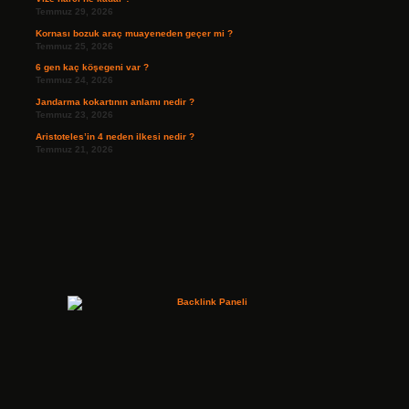
Temmuz 29, 2026
Kornası bozuk araç muayeneden geçer mi ?
Temmuz 25, 2026
6 gen kaç köşegeni var ?
Temmuz 24, 2026
Jandarma kokartının anlamı nedir ?
Temmuz 23, 2026
Aristoteles’in 4 neden ilkesi nedir ?
Temmuz 21, 2026