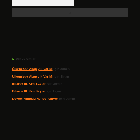
Son yorumlar
Ülkemizde Alageyik Var Mı
için
admin
Ülkemizde Alageyik Var Mı
için
Sinan
Bilardo Ilk Kim Başlar
için
admin
Bilardo Ilk Kim Başlar
için
Uçan
Deveci Armudu Ne Işe Yarıyor
için
admin