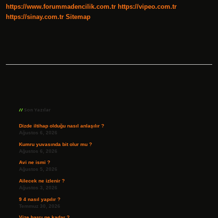
https://www.forummadencilik.com.tr
https://vipeo.com.tr
https://sinay.com.tr
Sitemap
Sidebar
Son Yazılar
Dizde iltihap olduğu nasıl anlaşılır ?
Ağustos 6, 2026
Kumru yuvasında bit olur mu ?
Ağustos 6, 2026
Avi ne ismi ?
Ağustos 5, 2026
Ailecek ne izlenir ?
Ağustos 3, 2026
9 4 nasıl yapılır ?
Temmuz 30, 2026
Vize harcı ne kadar ?