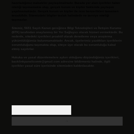
hazırladığımız makaleler paylaşılmaktadır. Burada yer alan içerikler haber
niteliği taşımamakta olup, gerçek kurum ve kişiler hakkında paylaşım
yapılmamaktadır. Gerçek kurum ve kişiler ile isim benzerlikleri tamamen
tesadüfidir. Sitemizdeki bilgiler taslak halindedir ve tavsiye niteliği
taşımazlar.
Sitemiz, 5651 Sayılı Kanun gereğince Bilgi Teknolojileri ve İletişim Kurumu
(BTK) tarafından onaylanmış bir Yer Sağlayıcı olarak hizmet vermektedir. Bu
nedenle, sitedeki içerikleri proaktif olarak denetleme veya araştırma
yükümlülüğümüz bulunmamaktadır. Ancak, üyelerimiz yazdıkları içeriklerin
sorumluluğunu taşımakta olup, siteye üye olarak bu sorumluluğu kabul
etmiş sayılırlar.
Hukuka ve yasal düzenlemelere aykırı olduğunu düşündüğünüz içerikleri,
backlinkpanelicomtr@gmail.com
adresine bildirmeniz halinde, ilgili
içerikler yasal süre içerisinde sitemizden kaldırılacaktır.
Arama