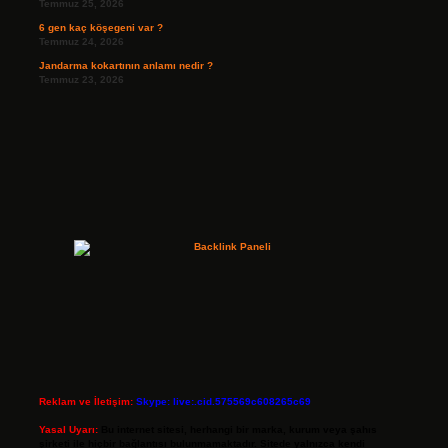
Temmuz 25, 2026
6 gen kaç köşegeni var ?
Temmuz 24, 2026
Jandarma kokartının anlamı nedir ?
Temmuz 23, 2026
Reklam ve İletişim:
Skype: live:.cid.575569c608265c69
Yasal Uyarı:
Bu internet sitesi, herhangi bir marka, kurum veya şahıs
şirketi ile hiçbir bağlantısı bulunmamaktadır. Sitede yalnızca kendi