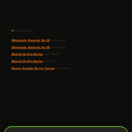
Son yorumlar
Ülkemizde Alageyik Var Mı
için
admin
Ülkemizde Alageyik Var Mı
için
Sinan
Bilardo Ilk Kim Başlar
için
admin
Bilardo Ilk Kim Başlar
için
Uçan
Deveci Armudu Ne Işe Yarıyor
için
admin
ilbet giriş