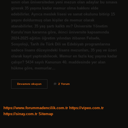
sınırı olan üniversiteden yeni mezun olan adaylar bu sınava
girerek 35 yaşına kadar memur olma hakkını elde
edebilirler. Ayrıca meslek lisesi ve sanat okulunu bitirip 15
yaşını doldurmuş olan kişiler de memur olarak
atanabilirler. 35 yaş şartı kalktı mı? Üniversite Yönetim
Kurulu’nun kararına göre, ikinci üniversite kapsamında
2024-2025 eğitim öğretim yılından itibaren Felsefe,
Sosyoloji, Tarih ile Türk Dili ve Edebiyatı programlarına
sadece lisans düzeyindeki lisans mezunları, 35 yaş ve üzeri
olarak kayıt yaptırabilecek. Memur en fazla kaç yaşına kadar
çalışır? 5434 sayılı Kanunun 40. maddesinde yer alan
hükme göre, memurlar…
Memur
Devamını okuyun
2 Yorum
Atama
Yaşı
Kaç
https://www.forummadencilik.com.tr
https://vipeo.com.tr
https://sinay.com.tr
Sitemap