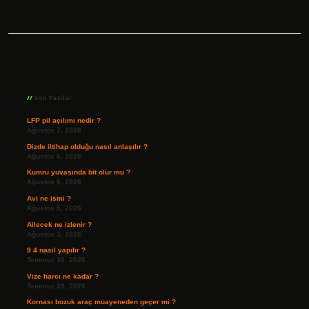
Sidebar
Son Yazılar
LFP pil açılımı nedir ?
Ağustos 7, 2026
Dizde iltihap olduğu nasıl anlaşılır ?
Ağustos 6, 2026
Kumru yuvasında bit olur mu ?
Ağustos 6, 2026
Avi ne ismi ?
Ağustos 5, 2026
Ailecek ne izlenir ?
Ağustos 3, 2026
9 4 nasıl yapılır ?
Temmuz 30, 2026
Vize harcı ne kadar ?
Temmuz 29, 2026
Kornası bozuk araç muayeneden geçer mi ?