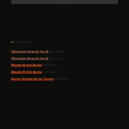
Son yorumlar
Ülkemizde Alageyik Var Mı
için
admin
Ülkemizde Alageyik Var Mı
için
Sinan
Bilardo Ilk Kim Başlar
için
admin
Bilardo Ilk Kim Başlar
için
Uçan
Deveci Armudu Ne Işe Yarıyor
için
admin