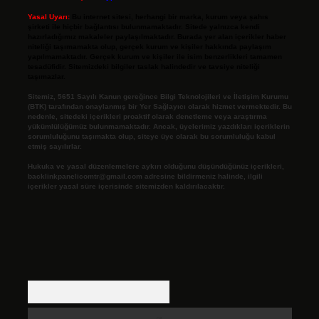
Yasal Uyarı:
Bu internet sitesi, herhangi bir marka, kurum veya şahıs
şirketi ile hiçbir bağlantısı bulunmamaktadır. Sitede yalnızca kendi
hazırladığımız makaleler paylaşılmaktadır. Burada yer alan içerikler haber
niteliği taşımamakta olup, gerçek kurum ve kişiler hakkında paylaşım
yapılmamaktadır. Gerçek kurum ve kişiler ile isim benzerlikleri tamamen
tesadüfidir. Sitemizdeki bilgiler taslak halindedir ve tavsiye niteliği
taşımazlar.
Sitemiz, 5651 Sayılı Kanun gereğince Bilgi Teknolojileri ve İletişim Kurumu
(BTK) tarafından onaylanmış bir Yer Sağlayıcı olarak hizmet vermektedir. Bu
nedenle, sitedeki içerikleri proaktif olarak denetleme veya araştırma
yükümlülüğümüz bulunmamaktadır. Ancak, üyelerimiz yazdıkları içeriklerin
sorumluluğunu taşımakta olup, siteye üye olarak bu sorumluluğu kabul
etmiş sayılırlar.
Hukuka ve yasal düzenlemelere aykırı olduğunu düşündüğünüz içerikleri,
backlinkpanelicomtr@gmail.com
adresine bildirmeniz halinde, ilgili
içerikler yasal süre içerisinde sitemizden kaldırılacaktır.
Arama