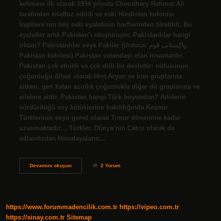
kelimesi ilk olarak 1934 yılında Choudhary Rahmat Ali
tarafından telaffuz edildi ve eski Hindistan kolonisi
İngiltere’nin beş eski eyaletinin harflerinden türetildi. Bu
eyaletler artık Pakistan’ı oluşturuyor. Pakistanlılar hangi
irktan? Pakistanlılar veya Pakiler (Urduca: پاكِستانى قوم‎,
Pakistan kabilesi) Pakistan vatandaşı olan insanlardır.
Pakistan çok etnikli ve çok dilli bir devlettir: nüfusunun
çoğunluğu dilsel olarak Hint-Aryan ve İran gruplarına
aitken, geri kalan azınlık çoğunlukla diğer dil gruplarına ve
ailelere aittir. Pakistan hangi Türk boyundan? Ailelerin
sürdürdüğü soy kütüklerine bakıldığında Keşmir
Türklerinin soyu genel olarak Timur dönemine kadar
uzanmaktadır… Türkler, Dünya’nın Çatısı olarak da
adlandırılan Himalayaların…
Pakistan
Devamını okuyun
2 Yorum
Hangi
Soydan
Gelir
https://www.forummadencilik.com.tr
https://vipeo.com.tr
https://sinay.com.tr
Sitemap