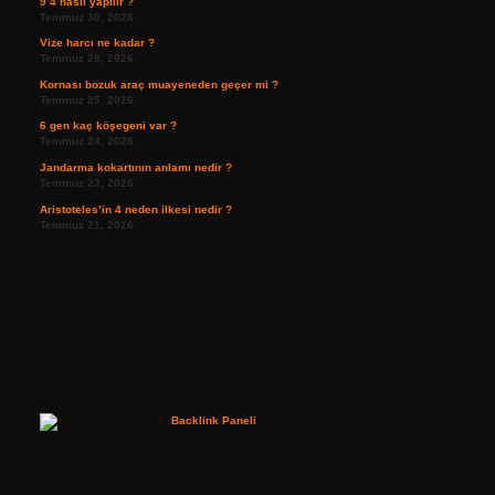
9 4 nasıl yapılır ?
Temmuz 30, 2026
Vize harcı ne kadar ?
Temmuz 29, 2026
Kornası bozuk araç muayeneden geçer mi ?
Temmuz 25, 2026
6 gen kaç köşegeni var ?
Temmuz 24, 2026
Jandarma kokartının anlamı nedir ?
Temmuz 23, 2026
Aristoteles’in 4 neden ilkesi nedir ?
Temmuz 21, 2026