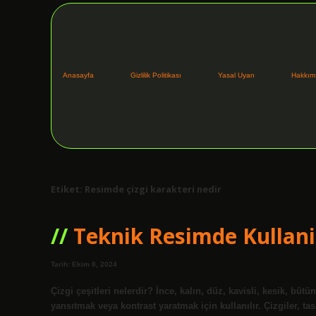
Anasayfa
Gizlilik Politikası
Yasal Uyarı
Hakkım
Etiket:
Resimde çizgi karakteri nedir
Teknik Resimde Kullanil
Tarih: Ekim 8, 2024
Çizgi çeşitleri nelerdir? İnce, kalın, düz, kavisli, kesik, bütü
yansıtmak veya kontrast yaratmak için kullanılır. Çizgiler, ta