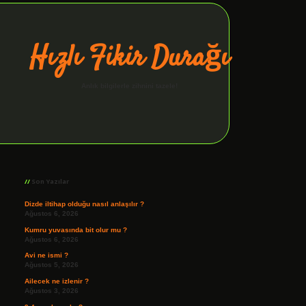
Hızlı Fikir Durağı
Anlık bilgilerle zihnini tazele!
Sidebar
ilbet giriş
Son Yazılar
Dizde iltihap olduğu nasıl anlaşılır ?
Ağustos 6, 2026
Kumru yuvasında bit olur mu ?
Ağustos 6, 2026
Avi ne ismi ?
Ağustos 5, 2026
Ailecek ne izlenir ?
Ağustos 3, 2026