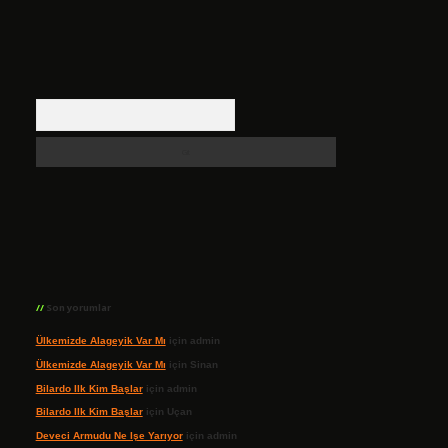
Arama
Son yorumlar
Ülkemizde Alageyik Var Mı
için
admin
Ülkemizde Alageyik Var Mı
için
Sinan
Bilardo Ilk Kim Başlar
için
admin
Bilardo Ilk Kim Başlar
için
Uçan
Deveci Armudu Ne Işe Yarıyor
için
admin