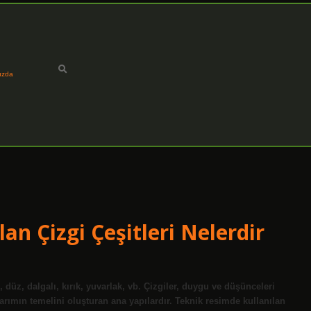
ızda
an Çizgi Çeşitleri Nelerdir
n, düz, dalgalı, kırık, yuvarlak, vb. Çizgiler, duygu ve düşünceleri
sarımın temelini oluşturan ana yapılardır. Teknik resimde kullanılan