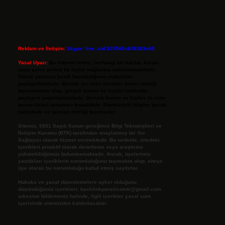
Reklam ve İletişim:
Skype: live:.cid.575569c608265c69
Yasal Uyarı:
Bu internet sitesi, herhangi bir marka, kurum
veya şahıs şirketi ile hiçbir bağlantısı bulunmamaktadır.
Sitede yalnızca kendi hazırladığımız makaleler
paylaşılmaktadır. Burada yer alan içerikler haber niteliği
taşımamakta olup, gerçek kurum ve kişiler hakkında
paylaşım yapılmamaktadır. Gerçek kurum ve kişiler ile isim
benzerlikleri tamamen tesadüfidir. Sitemizdeki bilgiler taslak
halindedir ve tavsiye niteliği taşımazlar.
Sitemiz, 5651 Sayılı Kanun gereğince Bilgi Teknolojileri ve
İletişim Kurumu (BTK) tarafından onaylanmış bir Yer
Sağlayıcı olarak hizmet vermektedir. Bu nedenle, sitedeki
içerikleri proaktif olarak denetleme veya araştırma
yükümlülüğümüz bulunmamaktadır. Ancak, üyelerimiz
yazdıkları içeriklerin sorumluluğunu taşımakta olup, siteye
üye olarak bu sorumluluğu kabul etmiş sayılırlar.
Hukuka ve yasal düzenlemelere aykırı olduğunu
düşündüğünüz içerikleri,
backlinkpanelicomtr@gmail.com
adresine bildirmeniz halinde, ilgili içerikler yasal süre
içerisinde sitemizden kaldırılacaktır.