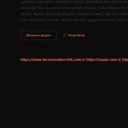
yazıların özellikleri nelerdir? Teknik çizimde kullanılan metin
olmalıdır. Bu durumda aralarındaki boşluk, kalın metnin iki k
seçilir. Metnin birleşen köşeleri keskin ve tam bağlantılı olm
için kullanılan pusula, teknik çizimler yapan herkesin sahip
Teknik
Devamını okuyun
Yorum Bırak
Resimde
Kullanilan
Çizgi
Çeşitleri
Nelerdir
https://www.forummadencilik.com.tr
https://vipeo.com.tr
htt