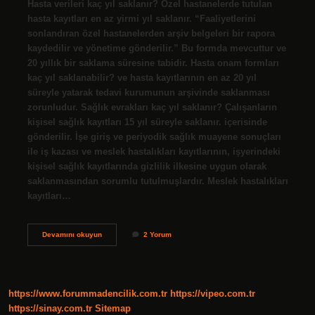
Hasta verileri kaç yıl saklanır? Özel hastanelerde tutulan
hasta kayıtları en az yirmi yıl saklanır. “Faaliyetlerini
sonlandıran özel hastanelerden arşiv belgeleri bir rapora
kaydedilir ve yönetime gönderilir.” Bu formda mevcuttur ve
20 yıllık bir saklama süresine tabidir. Hasta onam formları
kaç yıl saklanabilir? ve hasta kayıtlarının en az 20 yıl
süreyle yatarak tedavi kurumunun arşivinde saklanması
zorunludur. Sağlık evrakları kaç yıl saklanır? Çalışanların
kişisel sağlık kayıtları 15 yıl süreyle saklanır. içerisinde
gönderilir. İşe giriş ve periyodik sağlık muayene sonuçları
ile iş kazası ve meslek hastalıkları kayıtlarının, işyerindeki
kişisel sağlık kayıtlarında gizlilik ilkesine uygun olarak
saklanmasından sorumlu tutulmuşlardır. Meslek hastalıkları
kayıtları…
Bildirimi
Devamını okuyun
2 Yorum
Zorunlu
Hastalıklar
Kaç
Yıl
Saklanır
https://www.forummadencilik.com.tr
https://vipeo.com.tr
https://sinay.com.tr
Sitemap