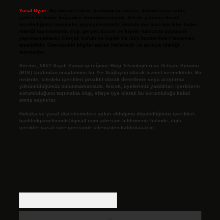
Yasal Uyarı:
Bu internet sitesi, herhangi bir marka, kurum veya şahıs
şirketi ile hiçbir bağlantısı bulunmamaktadır. Sitede yalnızca kendi
hazırladığımız makaleler paylaşılmaktadır. Burada yer alan içerikler haber
niteliği taşımamakta olup, gerçek kurum ve kişiler hakkında paylaşım
yapılmamaktadır. Gerçek kurum ve kişiler ile isim benzerlikleri tamamen
tesadüfidir. Sitemizdeki bilgiler taslak halindedir ve tavsiye niteliği
taşımazlar.
Sitemiz, 5651 Sayılı Kanun gereğince Bilgi Teknolojileri ve İletişim Kurumu
(BTK) tarafından onaylanmış bir Yer Sağlayıcı olarak hizmet vermektedir. Bu
nedenle, sitedeki içerikleri proaktif olarak denetleme veya araştırma
yükümlülüğümüz bulunmamaktadır. Ancak, üyelerimiz yazdıkları içeriklerin
sorumluluğunu taşımakta olup, siteye üye olarak bu sorumluluğu kabul
etmiş sayılırlar.
Hukuka ve yasal düzenlemelere aykırı olduğunu düşündüğünüz içerikleri,
backlinkpanelicomtr@gmail.com
adresine bildirmeniz halinde, ilgili
içerikler yasal süre içerisinde sitemizden kaldırılacaktır.
Arama