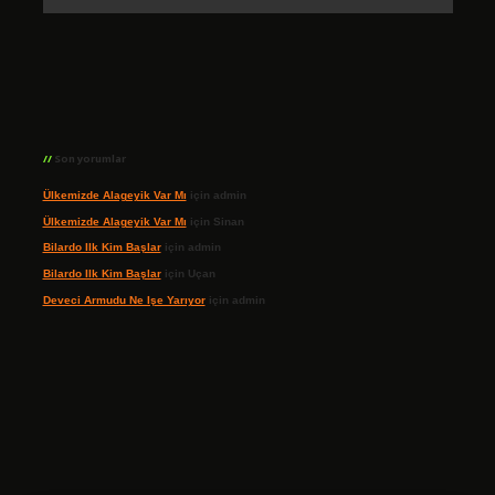
Son yorumlar
Ülkemizde Alageyik Var Mı
için
admin
Ülkemizde Alageyik Var Mı
için
Sinan
Bilardo Ilk Kim Başlar
için
admin
Bilardo Ilk Kim Başlar
için
Uçan
Deveci Armudu Ne Işe Yarıyor
için
admin