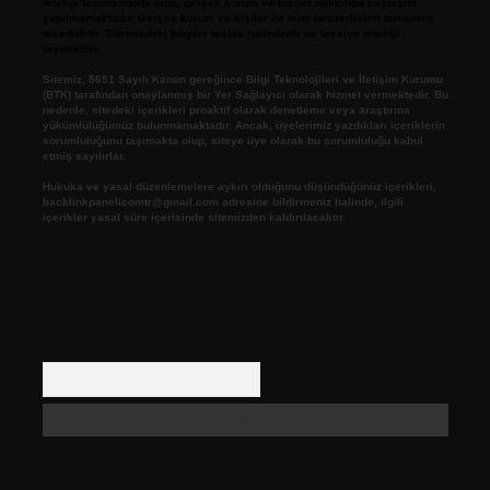
niteliği taşımamakta olup, gerçek kurum ve kişiler hakkında paylaşım
yapılmamaktadır. Gerçek kurum ve kişiler ile isim benzerlikleri tamamen
tesadüfidir. Sitemizdeki bilgiler taslak halindedir ve tavsiye niteliği
taşımazlar.
Sitemiz, 5651 Sayılı Kanun gereğince Bilgi Teknolojileri ve İletişim Kurumu
(BTK) tarafından onaylanmış bir Yer Sağlayıcı olarak hizmet vermektedir. Bu
nedenle, sitedeki içerikleri proaktif olarak denetleme veya araştırma
yükümlülüğümüz bulunmamaktadır. Ancak, üyelerimiz yazdıkları içeriklerin
sorumluluğunu taşımakta olup, siteye üye olarak bu sorumluluğu kabul
etmiş sayılırlar.
Hukuka ve yasal düzenlemelere aykırı olduğunu düşündüğünüz içerikleri,
backlinkpanelicomtr@gmail.com
adresine bildirmeniz halinde, ilgili
içerikler yasal süre içerisinde sitemizden kaldırılacaktır.
Arama