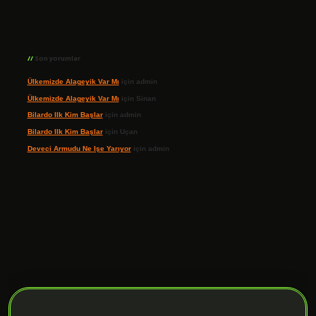
Son yorumlar
Ülkemizde Alageyik Var Mı
için
admin
Ülkemizde Alageyik Var Mı
için
Sinan
Bilardo Ilk Kim Başlar
için
admin
Bilardo Ilk Kim Başlar
için
Uçan
Deveci Armudu Ne Işe Yarıyor
için
admin
ilbet giriş