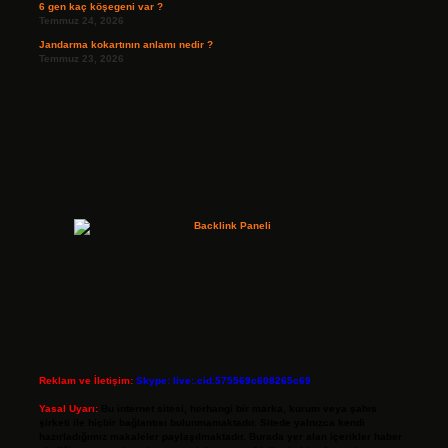
6 gen kaç köşegeni var ?
Temmuz 24, 2026
Jandarma kokartının anlamı nedir ?
Temmuz 23, 2026
Reklam ve İletişim:
Skype: live:.cid.575569c608265c69
Yasal Uyarı:
Bu internet sitesi, herhangi bir marka, kurum veya şahıs
şirketi ile hiçbir bağlantısı bulunmamaktadır. Sitede yalnızca kendi
hazırladığımız makaleler paylaşılmaktadır. Burada yer alan içerikler haber