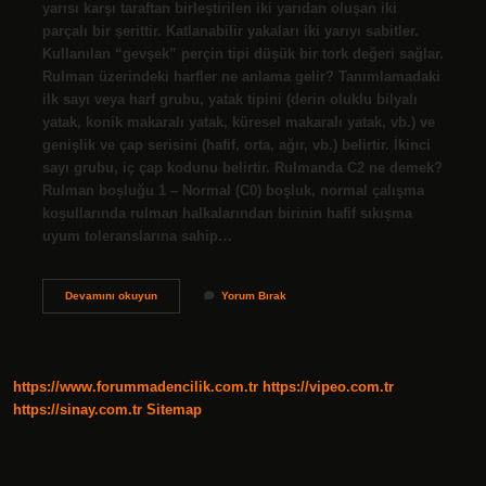
yarısı karşı taraftan birleştirilen iki yarıdan oluşan iki
parçalı bir şerittir. Katlanabilir yakaları iki yarıyı sabitler.
Kullanılan “gevşek” perçin tipi düşük bir tork değeri sağlar.
Rulman üzerindeki harfler ne anlama gelir? Tanımlamadaki
ilk sayı veya harf grubu, yatak tipini (derin oluklu bilyalı
yatak, konik makaralı yatak, küresel makaralı yatak, vb.) ve
genişlik ve çap serisini (hafif, orta, ağır, vb.) belirtir. İkinci
sayı grubu, iç çap kodunu belirtir. Rulmanda C2 ne demek?
Rulman boşluğu 1 – Normal (C0) boşluk, normal çalışma
koşullarında rulman halkalarından birinin hafif sıkışma
uyum toleranslarına sahip…
Rulmanda
Devamını okuyun
Yorum Bırak
J
Ne
Anlama
Gelir
https://www.forummadencilik.com.tr
https://vipeo.com.tr
https://sinay.com.tr
Sitemap