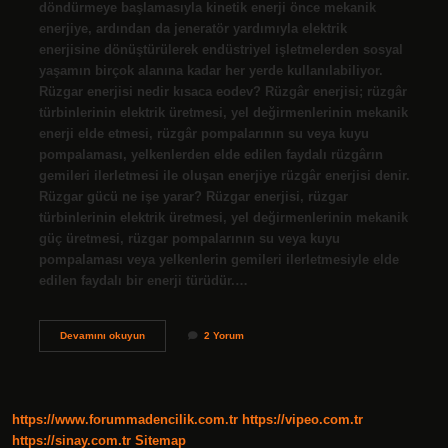
döndürmeye başlamasıyla kinetik enerji önce mekanik
enerjiye, ardından da jeneratör yardımıyla elektrik
enerjisine dönüştürülerek endüstriyel işletmelerden sosyal
yaşamın birçok alanına kadar her yerde kullanılabiliyor.
Rüzgar enerjisi nedir kısaca eodev? Rüzgâr enerjisi; rüzgâr
türbinlerinin elektrik üretmesi, yel değirmenlerinin mekanik
enerji elde etmesi, rüzgâr pompalarının su veya kuyu
pompalaması, yelkenlerden elde edilen faydalı rüzgârın
gemileri ilerletmesi ile oluşan enerjiye rüzgâr enerjisi denir.
Rüzgar gücü ne işe yarar? Rüzgar enerjisi, rüzgar
türbinlerinin elektrik üretmesi, yel değirmenlerinin mekanik
güç üretmesi, rüzgar pompalarının su veya kuyu
pompalaması veya yelkenlerin gemileri ilerletmesiyle elde
edilen faydalı bir enerji türüdür.…
Rüzgar
Devamını okuyun
2 Yorum
Enerjisi
Nedir
Ne
Işe
Yarar
https://www.forummadencilik.com.tr
https://vipeo.com.tr
https://sinay.com.tr
Sitemap