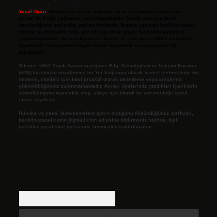
Yasal Uyarı:
Bu internet sitesi, herhangi bir marka, kurum veya şahıs
şirketi ile hiçbir bağlantısı bulunmamaktadır. Sitede yalnızca kendi
hazırladığımız makaleler paylaşılmaktadır. Burada yer alan içerikler haber
niteliği taşımamakta olup, gerçek kurum ve kişiler hakkında paylaşım
yapılmamaktadır. Gerçek kurum ve kişiler ile isim benzerlikleri tamamen
tesadüfidir. Sitemizdeki bilgiler taslak halindedir ve tavsiye niteliği
taşımazlar.
Sitemiz, 5651 Sayılı Kanun gereğince Bilgi Teknolojileri ve İletişim Kurumu
(BTK) tarafından onaylanmış bir Yer Sağlayıcı olarak hizmet vermektedir. Bu
nedenle, sitedeki içerikleri proaktif olarak denetleme veya araştırma
yükümlülüğümüz bulunmamaktadır. Ancak, üyelerimiz yazdıkları içeriklerin
sorumluluğunu taşımakta olup, siteye üye olarak bu sorumluluğu kabul
etmiş sayılırlar.
Hukuka ve yasal düzenlemelere aykırı olduğunu düşündüğünüz içerikleri,
backlinkpanelicomtr@gmail.com
adresine bildirmeniz halinde, ilgili
içerikler yasal süre içerisinde sitemizden kaldırılacaktır.
Arama