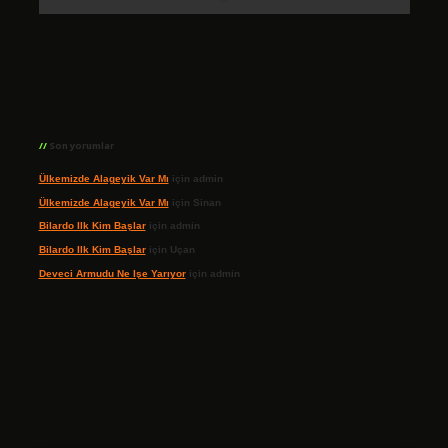
Son yorumlar
Ülkemizde Alageyik Var Mı
için
admin
Ülkemizde Alageyik Var Mı
için
Sinan
Bilardo Ilk Kim Başlar
için
admin
Bilardo Ilk Kim Başlar
için
Uçan
Deveci Armudu Ne Işe Yarıyor
için
admin