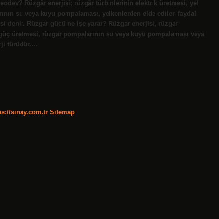
 eodev? Rüzgâr enerjisi; rüzgâr türbinlerinin elektrik üretmesi, yel
rının su veya kuyu pompalaması, yelkenlerden elde edilen faydalı
jisi denir. Rüzgar gücü ne işe yarar? Rüzgar enerjisi, rüzgar
ik güç üretmesi, rüzgar pompalarının su veya kuyu pompalaması veya
rji türüdür.…
ps://sinay.com.tr
Sitemap