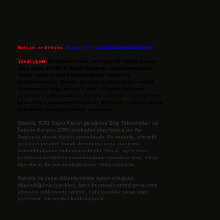
Reklam ve İletişim:
Skype: live:.cid.575569c608265c69
Yasal Uyarı:
Bu internet sitesi, herhangi bir marka, kurum
veya şahıs şirketi ile hiçbir bağlantısı bulunmamaktadır.
Sitede yalnızca kendi hazırladığımız makaleler
paylaşılmaktadır. Burada yer alan içerikler haber niteliği
taşımamakta olup, gerçek kurum ve kişiler hakkında
paylaşım yapılmamaktadır. Gerçek kurum ve kişiler ile isim
benzerlikleri tamamen tesadüfidir. Sitemizdeki bilgiler taslak
halindedir ve tavsiye niteliği taşımazlar.
Sitemiz, 5651 Sayılı Kanun gereğince Bilgi Teknolojileri ve
İletişim Kurumu (BTK) tarafından onaylanmış bir Yer
Sağlayıcı olarak hizmet vermektedir. Bu nedenle, sitedeki
içerikleri proaktif olarak denetleme veya araştırma
yükümlülüğümüz bulunmamaktadır. Ancak, üyelerimiz
yazdıkları içeriklerin sorumluluğunu taşımakta olup, siteye
üye olarak bu sorumluluğu kabul etmiş sayılırlar.
Hukuka ve yasal düzenlemelere aykırı olduğunu
düşündüğünüz içerikleri,
backlinkpanelicomtr@gmail.com
adresine bildirmeniz halinde, ilgili içerikler yasal süre
içerisinde sitemizden kaldırılacaktır.