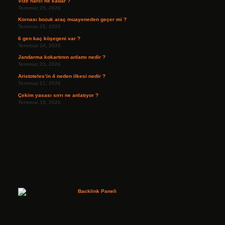
Vize harcı ne kadar ?
Temmuz 29, 2026
Kornası bozuk araç muayeneden geçer mi ?
Temmuz 25, 2026
6 gen kaç köşegeni var ?
Temmuz 24, 2026
Jandarma kokartının anlamı nedir ?
Temmuz 23, 2026
Aristoteles’in 4 neden ilkesi nedir ?
Temmuz 21, 2026
Çekim yasası sırrı ne anlatıyor ?
Temmuz 19, 2026