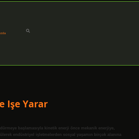
ızda
e Işe Yarar
öndürmeye başlamasıyla kinetik enerji önce mekanik enerjiye,
rülerek endüstriyel işletmelerden sosyal yaşamın birçok alanına