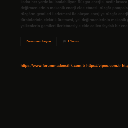
kadar her yerde kullanılabiliyor. Rüzgar enerjisi nedir kısaca
değirmenlerinin mekanik enerji elde etmesi, rüzgâr pompala
rüzgârın gemileri ilerletmesi ile oluşan enerjiye rüzgâr ener
türbinlerinin elektrik üretmesi, yel değirmenlerinin mekan
yelkenlerin gemileri ilerletmesiyle elde edilen faydalı bir ene
Rüzgar
Devamını okuyun
2 Yorum
Enerjisi
Nedir
Ne
Işe
Yarar
https://www.forummadencilik.com.tr
https://vipeo.com.tr
htt