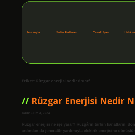
Anasayfa
Gizlilik Politikası
Yasal Uyarı
Hakkım
Etiket:
Rüzgar enerjisi nedir 6 sınıf
Rüzgar Enerjisi Nedir N
Tarih: Ekim 3, 2024
Rüzgar enerjisi ne işe yarar? Rüzgârın türbin kanatlarını d
ardından da jeneratör yardımıyla elektrik enerjisine dönüştü