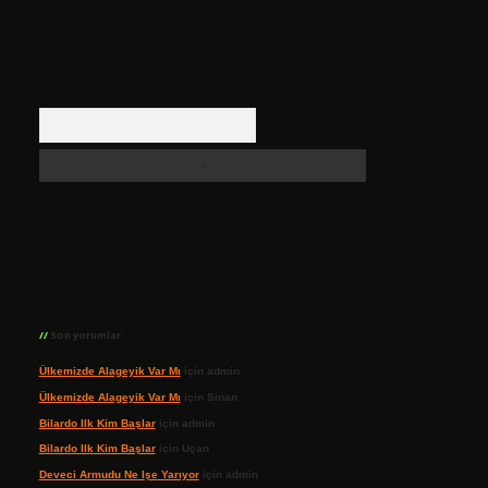
Arama
Son yorumlar
Ülkemizde Alageyik Var Mı
için
admin
Ülkemizde Alageyik Var Mı
için
Sinan
Bilardo Ilk Kim Başlar
için
admin
Bilardo Ilk Kim Başlar
için
Uçan
Deveci Armudu Ne Işe Yarıyor
için
admin