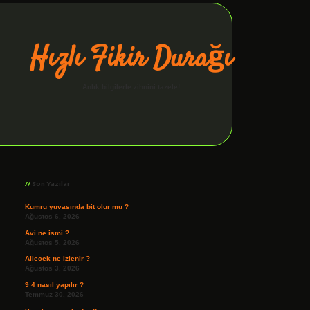
Hızlı Fikir Durağı
Anlık bilgilerle zihnini tazele!
Sidebar
ilbet giriş
Son Yazılar
Kumru yuvasında bit olur mu ?
Ağustos 6, 2026
Avi ne ismi ?
Ağustos 5, 2026
Ailecek ne izlenir ?
Ağustos 3, 2026
9 4 nasıl yapılır ?
Temmuz 30, 2026