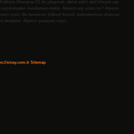
affeine Shampoo C1 ile yıkayarak, aktive edici aktif bileşen saç
 – uygulamadan durulamaya kadar. Alpecin saç uzatır mı? Alpecin
niasin içerir. Bu benzersiz bitkisel formül, testosteronun olumsuz
ini destekler. Alpecin şampuan neye…
ps://sinay.com.tr
Sitemap