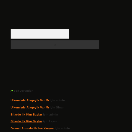
Arama
Son yorumlar
Ülkemizde Alageyik Var Mı
için
admin
Ülkemizde Alageyik Var Mı
için
Sinan
Bilardo Ilk Kim Başlar
için
admin
Bilardo Ilk Kim Başlar
için
Uçan
Deveci Armudu Ne Işe Yarıyor
için
admin