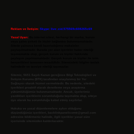
Reklam ve İletişim:
Skype: live:.cid.575569c608265c69
Yasal Uyarı:
Bu internet sitesi, herhangi bir marka, kurum
veya şahıs şirketi ile hiçbir bağlantısı bulunmamaktadır.
Sitede yalnızca kendi hazırladığımız makaleler
paylaşılmaktadır. Burada yer alan içerikler haber niteliği
taşımamakta olup, gerçek kurum ve kişiler hakkında
paylaşım yapılmamaktadır. Gerçek kurum ve kişiler ile isim
benzerlikleri tamamen tesadüfidir. Sitemizdeki bilgiler taslak
halindedir ve tavsiye niteliği taşımazlar.
Sitemiz, 5651 Sayılı Kanun gereğince Bilgi Teknolojileri ve
İletişim Kurumu (BTK) tarafından onaylanmış bir Yer
Sağlayıcı olarak hizmet vermektedir. Bu nedenle, sitedeki
içerikleri proaktif olarak denetleme veya araştırma
yükümlülüğümüz bulunmamaktadır. Ancak, üyelerimiz
yazdıkları içeriklerin sorumluluğunu taşımakta olup, siteye
üye olarak bu sorumluluğu kabul etmiş sayılırlar.
Hukuka ve yasal düzenlemelere aykırı olduğunu
düşündüğünüz içerikleri,
backlinkpanelicomtr@gmail.com
adresine bildirmeniz halinde, ilgili içerikler yasal süre
içerisinde sitemizden kaldırılacaktır.