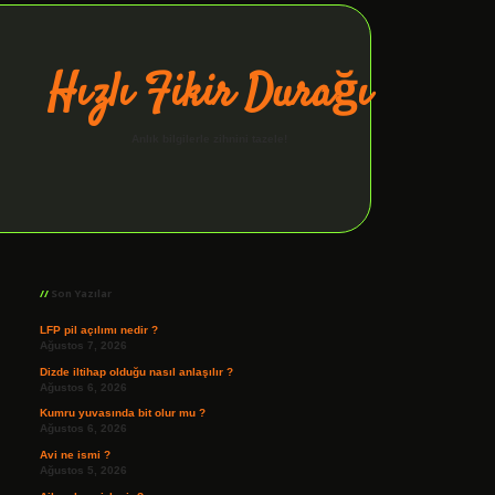
Hızlı Fikir Durağı
Anlık bilgilerle zihnini tazele!
Sidebar
ilbet giriş
Son Yazılar
LFP pil açılımı nedir ?
Ağustos 7, 2026
Dizde iltihap olduğu nasıl anlaşılır ?
Ağustos 6, 2026
Kumru yuvasında bit olur mu ?
Ağustos 6, 2026
Avi ne ismi ?
Ağustos 5, 2026