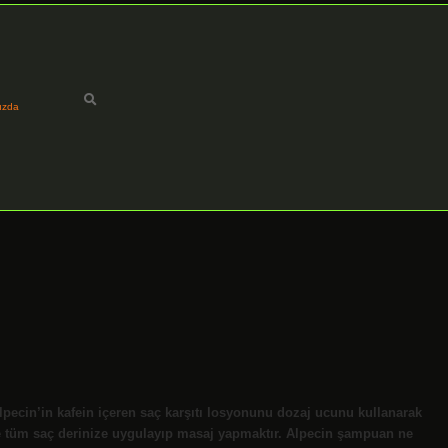
ızda
Alpecin’in kafein içeren saç karşıtı losyonunu dozaj ucunu kullanarak
e tüm saç derinize uygulayıp masaj yapmaktır. Alpecin şampuan ne