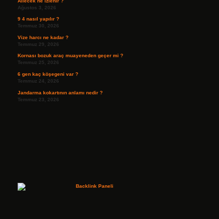
Ailecek ne izlenir ?
Ağustos 3, 2026
9 4 nasıl yapılır ?
Temmuz 30, 2026
Vize harcı ne kadar ?
Temmuz 29, 2026
Kornası bozuk araç muayeneden geçer mi ?
Temmuz 25, 2026
6 gen kaç köşegeni var ?
Temmuz 24, 2026
Jandarma kokartının anlamı nedir ?
Temmuz 23, 2026