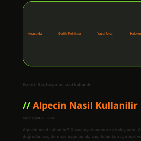
Anasayfa
Gizlilik Politikası
Yasal Uyarı
Hakkım
Etiket:
Saç losyonu nasıl kullanılır
Alpecin Nasil Kullanilir
Tarih: Eylül 27, 2024
Alpecin nasıl kullanılır? Dozajı ayarlamanın en kolay yolu, 
doğrudan saç derinize uygulamak, saçı tutamlara ayırmak v