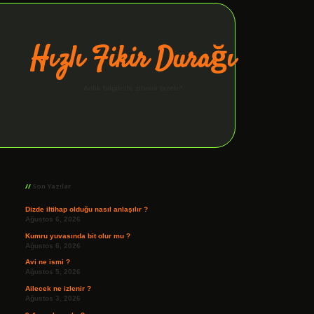
Hızlı Fikir Durağı
Anlık bilgilerle zihnini tazele!
Sidebar
ilbet giriş
Son Yazılar
Dizde iltihap olduğu nasıl anlaşılır ?
Ağustos 6, 2026
Kumru yuvasında bit olur mu ?
Ağustos 6, 2026
Avi ne ismi ?
Ağustos 5, 2026
Ailecek ne izlenir ?
Ağustos 3, 2026