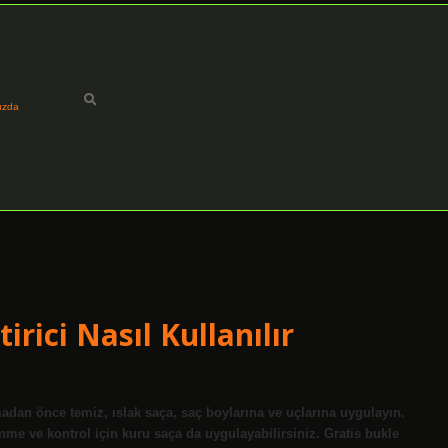
ızda
irici Nasıl Kullanılır
ramadan önce temiz, ıslak saça, saç boylarına ve uçlarına uygulayın.
nme ve kontrol için kuru saça da uygulayabilirsiniz. Gratis bukle