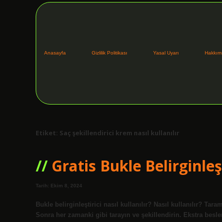
Anasayfa
Gizlilik Politikası
Yasal Uyarı
Hakkım
Etiket:
Saç şekillendirici krem nasıl kullanılır
Gratis Bukle Belirginleşt
Tarih: Ekim 8, 2024
Bukle belirginleştirici nasıl kullanılır? Nasıl kullanılır? Ta
Sonra her zamanki gibi tarayın ve şekillendirin. Ekstra besle