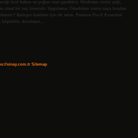
ı gereği özel bakım ve yoğun nem gerektirir. Hindistan cevizi yağı,
r için ideal bir saç kremidir. Uygulama: Yıkadıktan sonra saça boydan
llanılır? Belirgin bukleler için iki adım. Pantene Pro-V Essential
n, köpürtün, durulayın,…
ps://sinay.com.tr
Sitemap