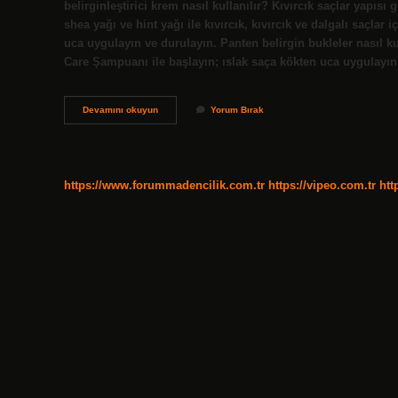
belirginleştirici krem nasıl kullanılır? Kıvırcık saçlar yapıs
shea yağı ve hint yağı ile kıvırcık, kıvırcık ve dalgalı saçla
uca uygulayın ve durulayın. Panten belirgin bukleler nasıl ku
Care Şampuanı ile başlayın; ıslak saça kökten uca uygulayı
Gratis
Devamını okuyun
Yorum Bırak
Bukle
Belirginleştirici
Nasıl
Kullanılır
https://www.forummadencilik.com.tr
https://vipeo.com.tr
htt