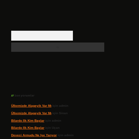
Arama
Son yorumlar
Ülkemizde Alageyik Var Mı
için
admin
Ülkemizde Alageyik Var Mı
için
Sinan
Bilardo Ilk Kim Başlar
için
admin
Bilardo Ilk Kim Başlar
için
Uçan
Deveci Armudu Ne Işe Yarıyor
için
admin