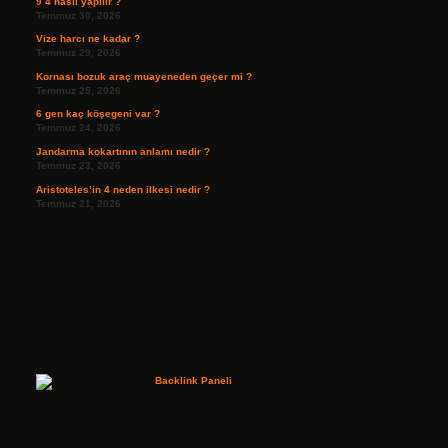
9 4 nasıl yapılır ?
Temmuz 30, 2026
Vize harcı ne kadar ?
Temmuz 29, 2026
Kornası bozuk araç muayeneden geçer mi ?
Temmuz 25, 2026
6 gen kaç köşegeni var ?
Temmuz 24, 2026
Jandarma kokartının anlamı nedir ?
Temmuz 23, 2026
Aristoteles’in 4 neden ilkesi nedir ?
Temmuz 21, 2026