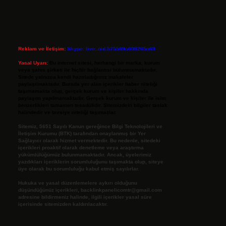
Reklam ve İletişim:
Skype: live:.cid.575569c608265c69
Yasal Uyarı:
Bu internet sitesi, herhangi bir marka, kurum
veya şahıs şirketi ile hiçbir bağlantısı bulunmamaktadır.
Sitede yalnızca kendi hazırladığımız makaleler
paylaşılmaktadır. Burada yer alan içerikler haber niteliği
taşımamakta olup, gerçek kurum ve kişiler hakkında
paylaşım yapılmamaktadır. Gerçek kurum ve kişiler ile isim
benzerlikleri tamamen tesadüfidir. Sitemizdeki bilgiler taslak
halindedir ve tavsiye niteliği taşımazlar.
Sitemiz, 5651 Sayılı Kanun gereğince Bilgi Teknolojileri ve
İletişim Kurumu (BTK) tarafından onaylanmış bir Yer
Sağlayıcı olarak hizmet vermektedir. Bu nedenle, sitedeki
içerikleri proaktif olarak denetleme veya araştırma
yükümlülüğümüz bulunmamaktadır. Ancak, üyelerimiz
yazdıkları içeriklerin sorumluluğunu taşımakta olup, siteye
üye olarak bu sorumluluğu kabul etmiş sayılırlar.
Hukuka ve yasal düzenlemelere aykırı olduğunu
düşündüğünüz içerikleri,
backlinkpanelicomtr@gmail.com
adresine bildirmeniz halinde, ilgili içerikler yasal süre
içerisinde sitemizden kaldırılacaktır.