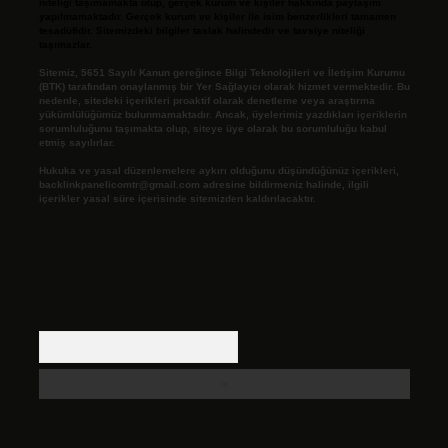
niteliği taşımamakta olup, gerçek kurum ve kişiler hakkında paylaşım
yapılmamaktadır. Gerçek kurum ve kişiler ile isim benzerlikleri tamamen
tesadüfidir. Sitemizdeki bilgiler taslak halindedir ve tavsiye niteliği
taşımazlar.
Sitemiz, 5651 Sayılı Kanun gereğince Bilgi Teknolojileri ve İletişim Kurumu
(BTK) tarafından onaylanmış bir Yer Sağlayıcı olarak hizmet vermektedir. Bu
nedenle, sitedeki içerikleri proaktif olarak denetleme veya araştırma
yükümlülüğümüz bulunmamaktadır. Ancak, üyelerimiz yazdıkları içeriklerin
sorumluluğunu taşımakta olup, siteye üye olarak bu sorumluluğu kabul
etmiş sayılırlar.
Hukuka ve yasal düzenlemelere aykırı olduğunu düşündüğünüz içerikleri,
backlinkpanelicomtr@gmail.com
adresine bildirmeniz halinde, ilgili
içerikler yasal süre içerisinde sitemizden kaldırılacaktır.
Arama