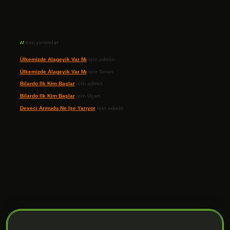
Son yorumlar
Ülkemizde Alageyik Var Mı
için
admin
Ülkemizde Alageyik Var Mı
için
Sinan
Bilardo Ilk Kim Başlar
için
admin
Bilardo Ilk Kim Başlar
için
Uçan
Deveci Armudu Ne Işe Yarıyor
için
admin
ilbet giriş