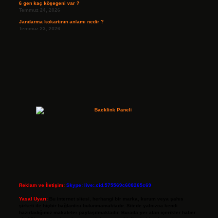
6 gen kaç köşegeni var ?
Temmuz 24, 2026
Jandarma kokartının anlamı nedir ?
Temmuz 23, 2026
Reklam ve İletişim:
Skype: live:.cid.575569c608265c69
Yasal Uyarı:
Bu internet sitesi, herhangi bir marka, kurum veya şahıs
şirketi ile hiçbir bağlantısı bulunmamaktadır. Sitede yalnızca kendi
hazırladığımız makaleler paylaşılmaktadır. Burada yer alan içerikler haber