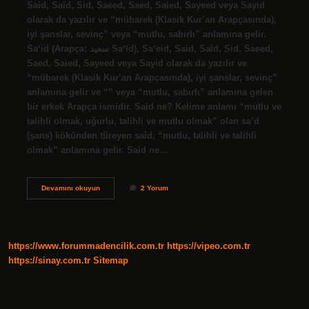
Said, Saïd, Sid, Saeed, Saed, Saied, Sayeed veya Sayid
olarak da yazılır ve “mübarek (Klasik Kur’an Arapçasında),
iyi şanslar, sevinç” veya “mutlu, sabırlı” anlamına gelir.
Saʽid (Arapça: سعيد Saʽīd), Saʽeid, Said, Saïd, Sid, Saeed,
Saed, Saied, Sayeed veya Sayid olarak da yazılır ve
“mübarek (Klasik Kur’an Arapçasında), iyi şanslar, sevinç”
anlamına gelir ve “” veya “mutlu, sabırlı” anlamına gelen
bir erkek Arapça ismidir. Said ne? Kelime anlamı “mutlu ve
talihli olmak, uğurlu, talihli ve mutlu olmak” olan sa’d
(şans) kökünden türeyen saîd, “mutlu, talihli ve talihli
olmak” anlamına gelir. Said ne…
Said
Devamını okuyun
2 Yorum
In
Anlamı
Ne
https://www.forummadencilik.com.tr
https://vipeo.com.tr
https://sinay.com.tr
Sitemap