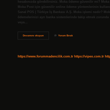
hesabınızda görebilirsiniz. Moka ödeme güvenilir mi? Moka
Moka Post için güvenilir online ödeme yöntemlerinin kulla
Sanal POS | Türkiye İş Bankası A.Ş. Moka işlemi nedir? Moka 
ödemelerinizi ayrı banka sistemlerinde takip etmek zorunda k
veya…
Moka
Devamını okuyun
Yorum Bırak
Ödeme
Ne
Demek
https://www.forummadencilik.com.tr
https://vipeo.com.tr
htt