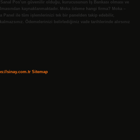
 Sanal Pos’un güvenilir olduğu, kurucusunun İş Bankası olması ve
nılmasından kaynaklanmaktadır. Moka ödeme hangi firma? Moka –
Panel ile tüm işlemlerinizi tek bir panelden takip edebilir,
almazsınız. Ödemelerinizi belirlediğiniz vade tarihlerinde alırsınız
ps://sinay.com.tr
Sitemap