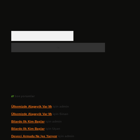
Arama
Son yorumlar
Ülkemizde Alageyik Var Mı
için
admin
Ülkemizde Alageyik Var Mı
için
Sinan
Bilardo Ilk Kim Başlar
için
admin
Bilardo Ilk Kim Başlar
için
Uçan
Deveci Armudu Ne Işe Yarıyor
için
admin