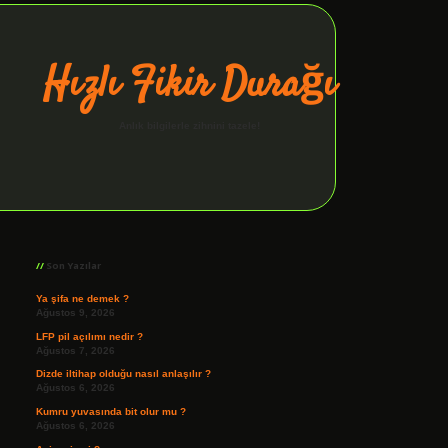
Hızlı Fikir Durağı
Anlık bilgilerle zihnini tazele!
Sidebar
ilbet giriş
Son Yazılar
Ya şifa ne demek ?
Ağustos 9, 2026
LFP pil açılımı nedir ?
Ağustos 7, 2026
Dizde iltihap olduğu nasıl anlaşılır ?
Ağustos 6, 2026
Kumru yuvasında bit olur mu ?
Ağustos 6, 2026