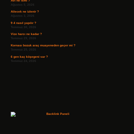
Avi ne ismi ?
Ağustos 5, 2026
Ailecek ne izlenir ?
Ağustos 3, 2026
9 4 nasıl yapılır ?
Temmuz 30, 2026
Vize harcı ne kadar ?
Temmuz 29, 2026
Kornası bozuk araç muayeneden geçer mi ?
Temmuz 25, 2026
6 gen kaç köşegeni var ?
Temmuz 24, 2026