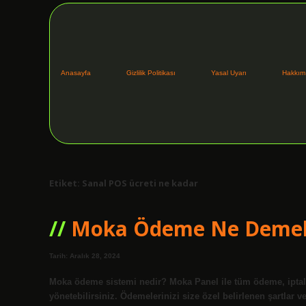
Anasayfa
Gizlilik Politikası
Yasal Uyarı
Hakkım
Etiket:
Sanal POS ücreti ne kadar
Moka Ödeme Ne Deme
Tarih: Aralık 28, 2024
Moka ödeme sistemi nedir? Moka Panel ile tüm ödeme, iptal v
yönetebilirsiniz. Ödemelerinizi size özel belirlenen şartlar v