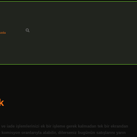
ızda
k
e iade işlemlerinizi ek bir işleme gerek kalmadan tek bir ekrandan
e komisyon oranlarıyla alabilir, dilerseniz bugünün satışlarını yarın