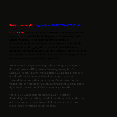
Reklam ve İletişim:
Skype: live:.cid.575569c608265c69
Yasal Uyarı:
Bu internet sitesi, herhangi bir marka, kurum
veya şahıs şirketi ile hiçbir bağlantısı bulunmamaktadır.
Sitede yalnızca kendi hazırladığımız makaleler
paylaşılmaktadır. Burada yer alan içerikler haber niteliği
taşımamakta olup, gerçek kurum ve kişiler hakkında
paylaşım yapılmamaktadır. Gerçek kurum ve kişiler ile isim
benzerlikleri tamamen tesadüfidir. Sitemizdeki bilgiler taslak
halindedir ve tavsiye niteliği taşımazlar.
Sitemiz, 5651 Sayılı Kanun gereğince Bilgi Teknolojileri ve
İletişim Kurumu (BTK) tarafından onaylanmış bir Yer
Sağlayıcı olarak hizmet vermektedir. Bu nedenle, sitedeki
içerikleri proaktif olarak denetleme veya araştırma
yükümlülüğümüz bulunmamaktadır. Ancak, üyelerimiz
yazdıkları içeriklerin sorumluluğunu taşımakta olup, siteye
üye olarak bu sorumluluğu kabul etmiş sayılırlar.
Hukuka ve yasal düzenlemelere aykırı olduğunu
düşündüğünüz içerikleri,
backlinkpanelicomtr@gmail.com
adresine bildirmeniz halinde, ilgili içerikler yasal süre
içerisinde sitemizden kaldırılacaktır.