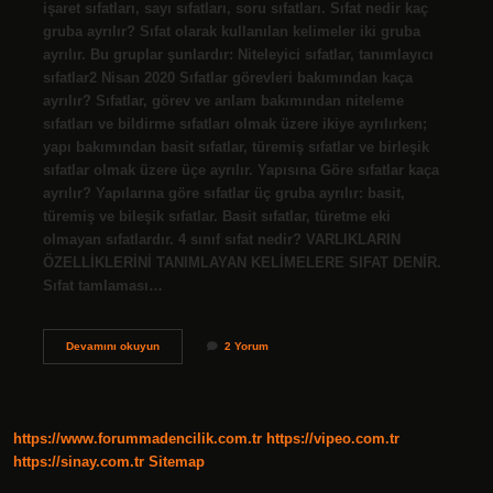
işaret sıfatları, sayı sıfatları, soru sıfatları. Sıfat nedir kaç
gruba ayrılır? Sıfat olarak kullanılan kelimeler iki gruba
ayrılır. Bu gruplar şunlardır: Niteleyici sıfatlar, tanımlayıcı
sıfatlar2 Nisan 2020 Sıfatlar görevleri bakımından kaça
ayrılır? Sıfatlar, görev ve anlam bakımından niteleme
sıfatları ve bildirme sıfatları olmak üzere ikiye ayrılırken;
yapı bakımından basit sıfatlar, türemiş sıfatlar ve birleşik
sıfatlar olmak üzere üçe ayrılır. Yapısına Göre sıfatlar kaça
ayrılır? Yapılarına göre sıfatlar üç gruba ayrılır: basit,
türemiş ve bileşik sıfatlar. Basit sıfatlar, türetme eki
olmayan sıfatlardır. 4 sınıf sıfat nedir? VARLIKLARIN
ÖZELLİKLERİNİ TANIMLAYAN KELİMELERE SIFAT DENİR.
Sıfat tamlaması…
Sıfat
Devamını okuyun
2 Yorum
Nedir
Kaça
Ayrılır
https://www.forummadencilik.com.tr
https://vipeo.com.tr
https://sinay.com.tr
Sitemap