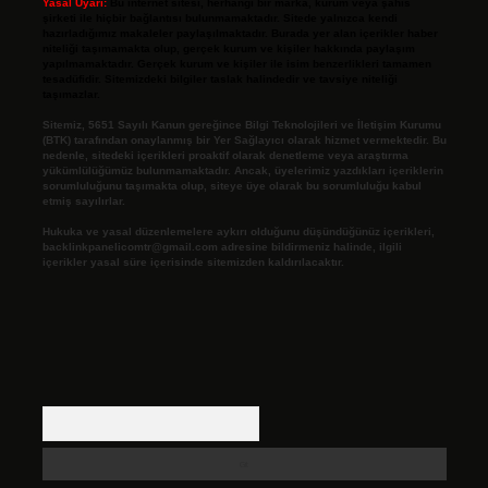
Yasal Uyarı:
Bu internet sitesi, herhangi bir marka, kurum veya şahıs
şirketi ile hiçbir bağlantısı bulunmamaktadır. Sitede yalnızca kendi
hazırladığımız makaleler paylaşılmaktadır. Burada yer alan içerikler haber
niteliği taşımamakta olup, gerçek kurum ve kişiler hakkında paylaşım
yapılmamaktadır. Gerçek kurum ve kişiler ile isim benzerlikleri tamamen
tesadüfidir. Sitemizdeki bilgiler taslak halindedir ve tavsiye niteliği
taşımazlar.
Sitemiz, 5651 Sayılı Kanun gereğince Bilgi Teknolojileri ve İletişim Kurumu
(BTK) tarafından onaylanmış bir Yer Sağlayıcı olarak hizmet vermektedir. Bu
nedenle, sitedeki içerikleri proaktif olarak denetleme veya araştırma
yükümlülüğümüz bulunmamaktadır. Ancak, üyelerimiz yazdıkları içeriklerin
sorumluluğunu taşımakta olup, siteye üye olarak bu sorumluluğu kabul
etmiş sayılırlar.
Hukuka ve yasal düzenlemelere aykırı olduğunu düşündüğünüz içerikleri,
backlinkpanelicomtr@gmail.com
adresine bildirmeniz halinde, ilgili
içerikler yasal süre içerisinde sitemizden kaldırılacaktır.
Arama