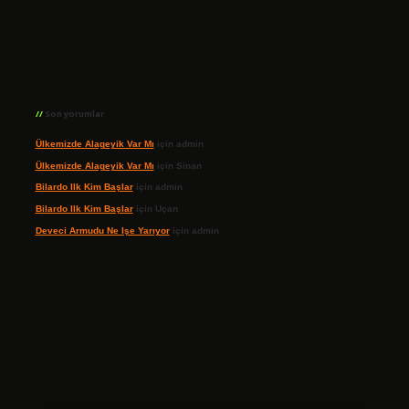
Son yorumlar
Ülkemizde Alageyik Var Mı
için
admin
Ülkemizde Alageyik Var Mı
için
Sinan
Bilardo Ilk Kim Başlar
için
admin
Bilardo Ilk Kim Başlar
için
Uçan
Deveci Armudu Ne Işe Yarıyor
için
admin
ilbet giriş