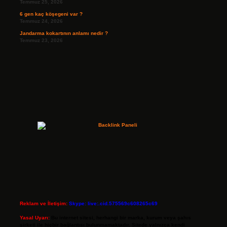
Temmuz 25, 2026
6 gen kaç köşegeni var ?
Temmuz 24, 2026
Jandarma kokartının anlamı nedir ?
Temmuz 23, 2026
Reklam ve İletişim:
Skype: live:.cid.575569c608265c69
Yasal Uyarı:
Bu internet sitesi, herhangi bir marka, kurum veya şahıs
şirketi ile hiçbir bağlantısı bulunmamaktadır. Sitede yalnızca kendi