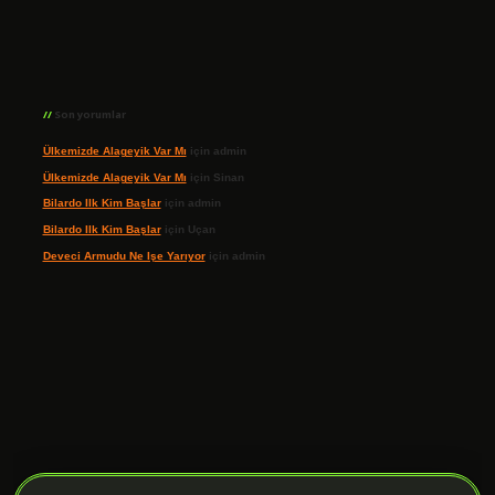
Son yorumlar
Ülkemizde Alageyik Var Mı
için
admin
Ülkemizde Alageyik Var Mı
için
Sinan
Bilardo Ilk Kim Başlar
için
admin
Bilardo Ilk Kim Başlar
için
Uçan
Deveci Armudu Ne Işe Yarıyor
için
admin
ilbet giriş