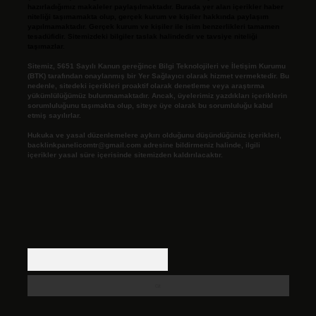
hazırladığımız makaleler paylaşılmaktadır. Burada yer alan içerikler haber
niteliği taşımamakta olup, gerçek kurum ve kişiler hakkında paylaşım
yapılmamaktadır. Gerçek kurum ve kişiler ile isim benzerlikleri tamamen
tesadüfidir. Sitemizdeki bilgiler taslak halindedir ve tavsiye niteliği
taşımazlar.
Sitemiz, 5651 Sayılı Kanun gereğince Bilgi Teknolojileri ve İletişim Kurumu
(BTK) tarafından onaylanmış bir Yer Sağlayıcı olarak hizmet vermektedir. Bu
nedenle, sitedeki içerikleri proaktif olarak denetleme veya araştırma
yükümlülüğümüz bulunmamaktadır. Ancak, üyelerimiz yazdıkları içeriklerin
sorumluluğunu taşımakta olup, siteye üye olarak bu sorumluluğu kabul
etmiş sayılırlar.
Hukuka ve yasal düzenlemelere aykırı olduğunu düşündüğünüz içerikleri,
backlinkpanelicomtr@gmail.com
adresine bildirmeniz halinde, ilgili
içerikler yasal süre içerisinde sitemizden kaldırılacaktır.
Arama