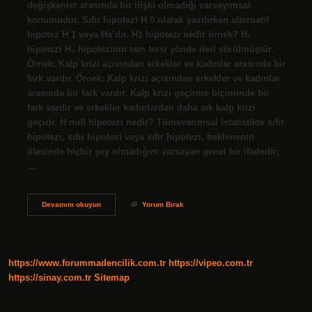
değişkenler arasında bir ilişki olmadığı varsayımsal
konumudur. Sıfır hipotezi H 0 olarak yazılırken alternatif
hipotez H 1 veya Ha’dır. H1 hipotezi nedir örnek? H₁
hipotezi H₀ hipotezinin tam tersi yönde ileri sürülmüştür.
Örnek: Kalp krizi açısından erkekler ve kadınlar arasında bir
fark vardır. Örnek: Kalp krizi açısından erkekler ve kadınlar
arasında bir fark vardır. Kalp krizi geçirme biçiminde bir
fark vardır ve erkekler kadınlardan daha sık kalp krizi
geçirir. H null hipotezi nedir? Tümevarımsal istatistikte sıfır
hipotezi, sıfır hipotezi veya sıfır hipotezi, beklenenin
ötesinde hiçbir şey olmadığını varsayan genel bir ifadedir;
…
H0
Devamını okuyun
Yorum Bırak
Ve
H1
Hipotezi
Nasıl
Yazılır
https://www.forummadencilik.com.tr
https://vipeo.com.tr
https://sinay.com.tr
Sitemap