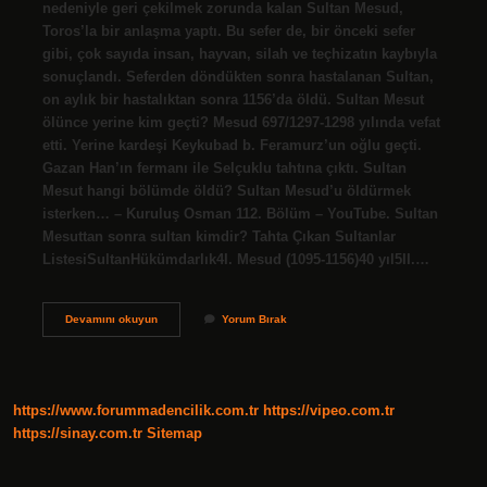
nedeniyle geri çekilmek zorunda kalan Sultan Mesud,
Toros’la bir anlaşma yaptı. Bu sefer de, bir önceki sefer
gibi, çok sayıda insan, hayvan, silah ve teçhizatın kaybıyla
sonuçlandı. Seferden döndükten sonra hastalanan Sultan,
on aylık bir hastalıktan sonra 1156’da öldü. Sultan Mesut
ölünce yerine kim geçti? Mesud 697/1297-1298 yılında vefat
etti. Yerine kardeşi Keykubad b. Feramurz’un oğlu geçti.
Gazan Han’ın fermanı ile Selçuklu tahtına çıktı. Sultan
Mesut hangi bölümde öldü? Sultan Mesud’u öldürmek
isterken… – Kuruluş Osman 112. Bölüm – YouTube. Sultan
Mesuttan sonra sultan kimdir? Tahta Çıkan Sultanlar
ListesiSultanHükümdarlık4I. Mesud (1095-1156)40 yıl5II.…
Sultan
Devamını okuyun
Yorum Bırak
Mesut
Ölünce
Ne
Oldu
https://www.forummadencilik.com.tr
https://vipeo.com.tr
https://sinay.com.tr
Sitemap