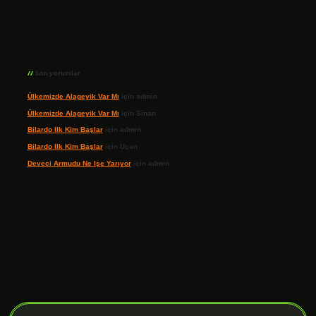
Son yorumlar
Ülkemizde Alageyik Var Mı
için
admin
Ülkemizde Alageyik Var Mı
için
Sinan
Bilardo Ilk Kim Başlar
için
admin
Bilardo Ilk Kim Başlar
için
Uçan
Deveci Armudu Ne Işe Yarıyor
için
admin
ilbet giriş