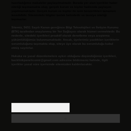
hazırladığımız makaleler paylaşılmaktadır. Burada yer alan içerikler haber
niteliği taşımamakta olup, gerçek kurum ve kişiler hakkında paylaşım
yapılmamaktadır. Gerçek kurum ve kişiler ile isim benzerlikleri tamamen
tesadüfidir. Sitemizdeki bilgiler taslak halindedir ve tavsiye niteliği
taşımazlar.
Sitemiz, 5651 Sayılı Kanun gereğince Bilgi Teknolojileri ve İletişim Kurumu
(BTK) tarafından onaylanmış bir Yer Sağlayıcı olarak hizmet vermektedir. Bu
nedenle, sitedeki içerikleri proaktif olarak denetleme veya araştırma
yükümlülüğümüz bulunmamaktadır. Ancak, üyelerimiz yazdıkları içeriklerin
sorumluluğunu taşımakta olup, siteye üye olarak bu sorumluluğu kabul
etmiş sayılırlar.
Hukuka ve yasal düzenlemelere aykırı olduğunu düşündüğünüz içerikleri,
backlinkpanelicomtr@gmail.com
adresine bildirmeniz halinde, ilgili
içerikler yasal süre içerisinde sitemizden kaldırılacaktır.
Arama