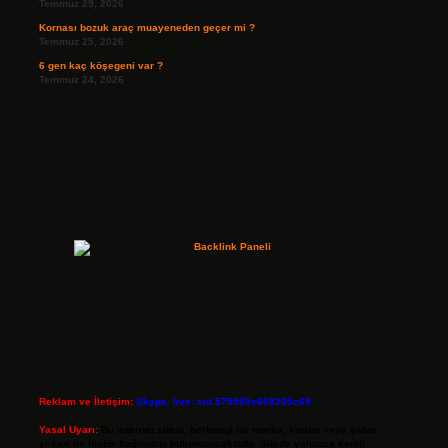
Temmuz 29, 2026
Kornası bozuk araç muayeneden geçer mi ?
Temmuz 25, 2026
6 gen kaç köşegeni var ?
Temmuz 24, 2026
Reklam ve İletişim:
Skype: live:.cid.575569c608265c69
Yasal Uyarı:
Bu internet sitesi, herhangi bir marka, kurum veya şahıs
şirketi ile hiçbir bağlantısı bulunmamaktadır. Sitede yalnızca kendi