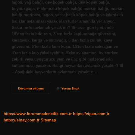
lagos, yağ balığı, dev köpek balığı, dev köpek balığı,
boynuzgaga, mahmuzlu köpek balığı, mersin balığı, mersin
balığı morinası, lagos, yassı başlı köpek balığı ve kıkırdaklı
balıklar avlanması yasak olan türler arasında yer alıyor.
Sakar meke avlamak yasak mı? Bir avcı gün içerisinde
10’dan fazla bıldırcın, 3’ten fazla kaplumbağa güvercini,
karatavuk, karga ve sutavuğu, 6’dan fazla çulluk, kaya
güvercini, 5’ten fazla kum kuşu, 15’ten fazla saksağan ve
4’ten fazla kuş yakalayabilir. Meke avlanamaz. Avlanırken
zehirli veya uyuşturucu yem ve ilaç gibi malzemelerin
kullanılması yasaktır. Hangi hayvanları avlamak yasaktır? III
– Aşağıdaki hayvanların avlanması yasaktır:…
Hangi
Devamını okuyun
Yorum Bırak
Avlar
Yasak
https://www.forummadencilik.com.tr
https://vipeo.com.tr
https://sinay.com.tr
Sitemap