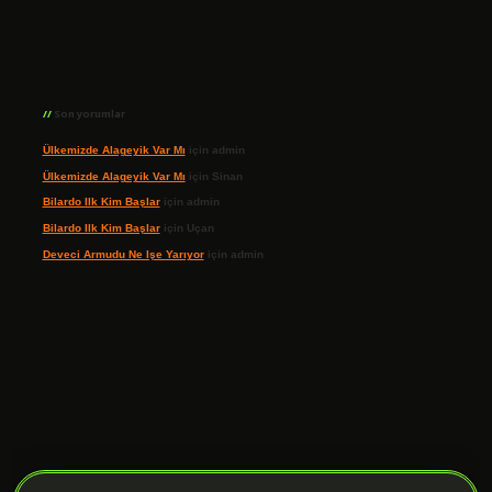
Son yorumlar
Ülkemizde Alageyik Var Mı
için
admin
Ülkemizde Alageyik Var Mı
için
Sinan
Bilardo Ilk Kim Başlar
için
admin
Bilardo Ilk Kim Başlar
için
Uçan
Deveci Armudu Ne Işe Yarıyor
için
admin
ilbet giriş