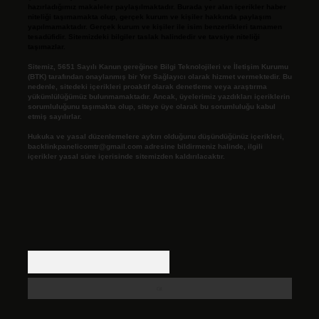
hazırladığımız makaleler paylaşılmaktadır. Burada yer alan içerikler haber
niteliği taşımamakta olup, gerçek kurum ve kişiler hakkında paylaşım
yapılmamaktadır. Gerçek kurum ve kişiler ile isim benzerlikleri tamamen
tesadüfidir. Sitemizdeki bilgiler taslak halindedir ve tavsiye niteliği
taşımazlar.
Sitemiz, 5651 Sayılı Kanun gereğince Bilgi Teknolojileri ve İletişim Kurumu
(BTK) tarafından onaylanmış bir Yer Sağlayıcı olarak hizmet vermektedir. Bu
nedenle, sitedeki içerikleri proaktif olarak denetleme veya araştırma
yükümlülüğümüz bulunmamaktadır. Ancak, üyelerimiz yazdıkları içeriklerin
sorumluluğunu taşımakta olup, siteye üye olarak bu sorumluluğu kabul
etmiş sayılırlar.
Hukuka ve yasal düzenlemelere aykırı olduğunu düşündüğünüz içerikleri,
backlinkpanelicomtr@gmail.com
adresine bildirmeniz halinde, ilgili
içerikler yasal süre içerisinde sitemizden kaldırılacaktır.
Arama