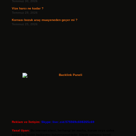
Temmuz 30, 2026
Vize harcı ne kadar ?
Temmuz 29, 2026
Kornası bozuk araç muayeneden geçer mi ?
Temmuz 25, 2026
Reklam ve İletişim:
Skype: live:.cid.575569c608265c69
Yasal Uyarı:
Bu internet sitesi, herhangi bir marka, kurum veya şahıs
şirketi ile hiçbir bağlantısı bulunmamaktadır. Sitede yalnızca kendi