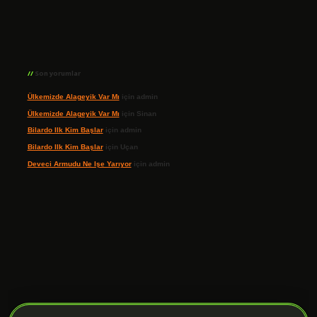
Son yorumlar
Ülkemizde Alageyik Var Mı
için
admin
Ülkemizde Alageyik Var Mı
için
Sinan
Bilardo Ilk Kim Başlar
için
admin
Bilardo Ilk Kim Başlar
için
Uçan
Deveci Armudu Ne Işe Yarıyor
için
admin
ilbet giriş