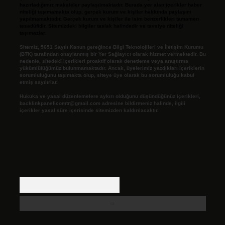
hazırladığımız makaleler paylaşılmaktadır. Burada yer alan içerikler haber
niteliği taşımamakta olup, gerçek kurum ve kişiler hakkında paylaşım
yapılmamaktadır. Gerçek kurum ve kişiler ile isim benzerlikleri tamamen
tesadüfidir. Sitemizdeki bilgiler taslak halindedir ve tavsiye niteliği
taşımazlar.
Sitemiz, 5651 Sayılı Kanun gereğince Bilgi Teknolojileri ve İletişim Kurumu
(BTK) tarafından onaylanmış bir Yer Sağlayıcı olarak hizmet vermektedir. Bu
nedenle, sitedeki içerikleri proaktif olarak denetleme veya araştırma
yükümlülüğümüz bulunmamaktadır. Ancak, üyelerimiz yazdıkları içeriklerin
sorumluluğunu taşımakta olup, siteye üye olarak bu sorumluluğu kabul
etmiş sayılırlar.
Hukuka ve yasal düzenlemelere aykırı olduğunu düşündüğünüz içerikleri,
backlinkpanelicomtr@gmail.com
adresine bildirmeniz halinde, ilgili
içerikler yasal süre içerisinde sitemizden kaldırılacaktır.
Arama