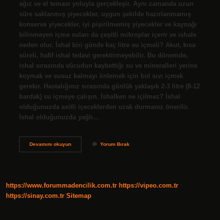
ağız ve el teması yoluyla gerçekleşir. Aynı zamanda uzun
süre saklanmış yiyecekler, uygun şekilde hazırlanmamış
konserve yiyecekler, iyi pişirilmemiş yiyecekler ve kaynağı
bilinmeyen içme suları da çeşitli mikroplar içerir ve ishale
neden olur. İshal biri günde kaç litre su içmeli? Akut, kısa
süreli, hafif ishal tedavi gerektirmeyebilir. Bu dönemde,
ishal sırasında vücudun kaybettiği su ve mineralleri yerine
koymak ve susuz kalmayı önlemek için bol sıvı içmek
gerekir. Hastalığınız sırasında günlük yaklaşık 2-3 litre (8-12
bardak) su içmeye çalışın. İshalken ne içilmez? İshal
olduğunuzda asitli içeceklerden uzak durmanız önerilir.
İshal olduğunuzda yağlı…
Su
Devamını okuyun
Yorum Bırak
Ishali
Artırır
Mı
https://www.forummadencilik.com.tr
https://vipeo.com.tr
https://sinay.com.tr
Sitemap