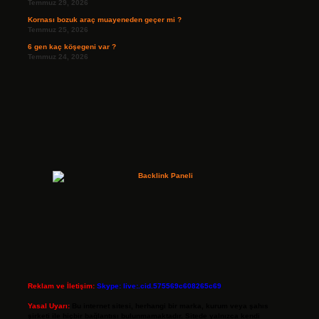
Temmuz 29, 2026
Kornası bozuk araç muayeneden geçer mi ?
Temmuz 25, 2026
6 gen kaç köşegeni var ?
Temmuz 24, 2026
Reklam ve İletişim:
Skype: live:.cid.575569c608265c69
Yasal Uyarı:
Bu internet sitesi, herhangi bir marka, kurum veya şahıs
şirketi ile hiçbir bağlantısı bulunmamaktadır. Sitede yalnızca kendi