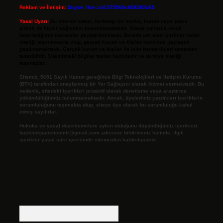
Reklam ve İletişim:
Skype: live:.cid.575569c608265c69
Yasal Uyarı:
Bu internet sitesi, herhangi bir marka, kurum veya şahıs
şirketi ile hiçbir bağlantısı bulunmamaktadır. Sitede yalnızca kendi
hazırladığımız makaleler paylaşılmaktadır. Burada yer alan içerikler haber
niteliği taşımamakta olup, gerçek kurum ve kişiler hakkında paylaşım
yapılmamaktadır. Gerçek kurum ve kişiler ile isim benzerlikleri tamamen
tesadüfidir. Sitemizdeki bilgiler taslak halindedir ve tavsiye niteliği
taşımazlar.
Sitemiz, 5651 Sayılı Kanun gereğince Bilgi Teknolojileri ve İletişim Kurumu
(BTK) tarafından onaylanmış bir Yer Sağlayıcı olarak hizmet vermektedir. Bu
nedenle, sitedeki içerikleri proaktif olarak denetleme veya araştırma
yükümlülüğümüz bulunmamaktadır. Ancak, üyelerimiz yazdıkları içeriklerin
sorumluluğunu taşımakta olup, siteye üye olarak bu sorumluluğu kabul
etmiş sayılırlar.
Hukuka ve yasal düzenlemelere aykırı olduğunu düşündüğünüz içerikleri,
backlinkpanelicomtr@gmail.com
adresine bildirmeniz halinde, ilgili
içerikler yasal süre içerisinde sitemizden kaldırılacaktır.
Arama