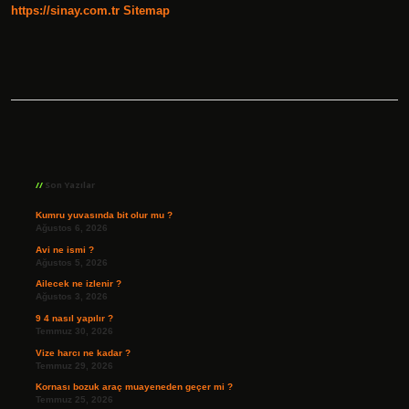
https://sinay.com.tr
Sitemap
Sidebar
Son Yazılar
Kumru yuvasında bit olur mu ?
Ağustos 6, 2026
Avi ne ismi ?
Ağustos 5, 2026
Ailecek ne izlenir ?
Ağustos 3, 2026
9 4 nasıl yapılır ?
Temmuz 30, 2026
Vize harcı ne kadar ?
Temmuz 29, 2026
Kornası bozuk araç muayeneden geçer mi ?
Temmuz 25, 2026