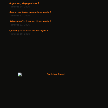
6 gen kaç köşegeni var ?
Temmuz 24, 2026
Jandarma kokartının anlamı nedir ?
Temmuz 23, 2026
Aristoteles’in 4 neden ilkesi nedir ?
Temmuz 21, 2026
Çekim yasası sırrı ne anlatıyor ?
Temmuz 19, 2026