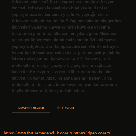
Adezyon ıslatır mı? Su ile yaprak arasındaki adhezyon
kuvveti, kohezyon kuvvetinden büyükse su damlası
yaprağın üzerine tamamen yayılır ve yaprağı ıslatır.
Adezyon fazla olursa ne olur? Yapışma alanındaki gerilim
kuvvetleri yapışma kuvvetlerinden büyükse yapışma
bozulur ve gerilim rahatlaması meydana gelir. Meydana
gelen gerilimler esas olarak malzemenin fizikokimyasal
yapısıyla ilgilidir. Bazı kompozit malzemeler daha büyük
hacim büzülmesine ancak daha az gerilime sahip olabilir.
İslatma adezyon mu kohezyon mu? 2. Yapışma, sıvı
moleküllerinin diğer yüzeylere yapışmasını sağlayan
kuvvettir. Kohezyon, sıvı moleküllerini bir arada tutan
kuvvettir. Civanın yüzeyi ıslatmamasının nedeni, cıva
moleküllerini bir arada tutan kuvvetin, yani kohezyonun
büyük olmasıdır. Kohezyon kabı ıslatır…
Adezyon
Devamını okuyun
6 Yorum
Kuvveti
Islatır
Mı
https://www.forummadencilik.com.tr
https://vipeo.com.tr