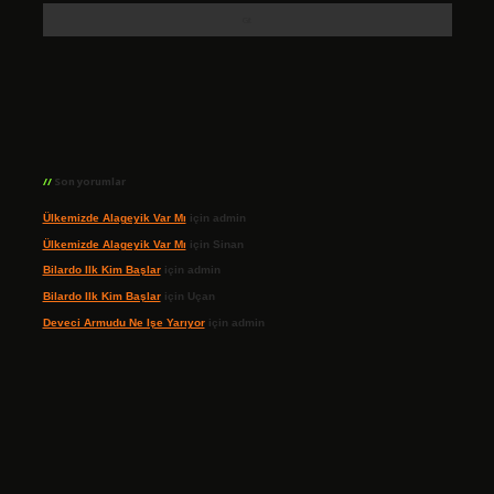
Son yorumlar
Ülkemizde Alageyik Var Mı
için
admin
Ülkemizde Alageyik Var Mı
için
Sinan
Bilardo Ilk Kim Başlar
için
admin
Bilardo Ilk Kim Başlar
için
Uçan
Deveci Armudu Ne Işe Yarıyor
için
admin