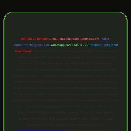
ilbet giriş
Reklam ve İletişim:
E-mail:
backlinkpaneli@gmail.com
Teams:
forumhizmeti@gmail.com
Whatsapp: 0262 606 0 726
Telegram: @karabul
Yasal Uyarı:
Sitemiz, 5651 Sayılı Kanun gereğince Bilgi Teknolojileri ve
İletişim Kurumu (BTK) tarafından onaylanmış bir Yer Sağlayıcı olarak
hizmet vermektedir. Bu nedenle, sitedeki içerikleri proaktif olarak
denetleme veya araştırma yükümlülüğümüz bulunmamaktadır. Ancak,
üyelerimiz yazdıkları içeriklerin sorumluluğunu taşımakta olup, siteye üye
olarak bu sorumluluğu kabul etmiş sayılırlar. Bu internet sitesi, herhangi
bir marka, kurum veya şahıs şirketi ile hiçbir bağlantısı bulunmamaktadır.
Sitede yalnızca kendi hazırladığımız makaleler paylaşılmaktadır. Burada
yer alan içerikler haber niteliği taşımamakta olup, gerçek kurum ve kişiler
hakkında paylaşım yapılmamaktadır. Gerçek kurum ve kişiler ile isim
benzerlikleri tamamen tesadüfidir. Sitemiz, kar amacı gütmeyen ve
tamamen ücretsiz bir bilgi paylaşım platformudur. Hukuka ve yasal
düzenlemelere aykırı olduğunu düşündüğünüz içerikleri,
backlinkpanelicomtr@gmail.com
adresine bildirmeniz halinde, ilgili