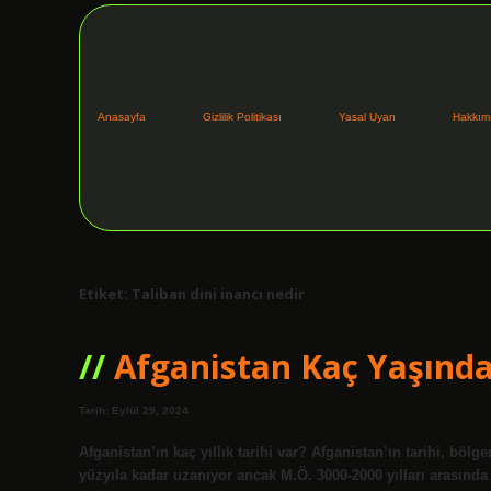
Anasayfa
Gizlilik Politikası
Yasal Uyarı
Hakkım
Etiket:
Taliban dini inancı nedir
Afganistan Kaç Yaşınd
Tarih: Eylül 29, 2024
Afganistan’ın kaç yıllık tarihi var? Afganistan’ın tarihi, b
yüzyıla kadar uzanıyor ancak M.Ö. 3000-2000 yılları arasında