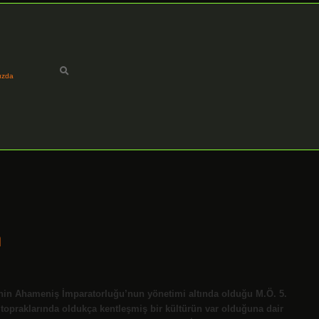
ızda
a
ölgenin Ahameniş İmparatorluğu’nun yönetimi altında olduğu M.Ö. 5.
 topraklarında oldukça kentleşmiş bir kültürün var olduğuna dair