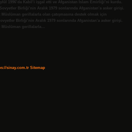
lül 1996’da Kabil’i işgal etti ve Afganistan İslam Emirliği’ni kurdu.
ovyetler Birliği’nin Aralık 1979 sonlarında Afganistan’a asker girişi.
 Müslüman gerillalarla olan çatışmasına destek olmak için
ovyetler Birliği’nin Aralık 1979 sonlarında Afganistan’a asker girişi.
t Müslüman gerillalarla…
ps://sinay.com.tr
Sitemap