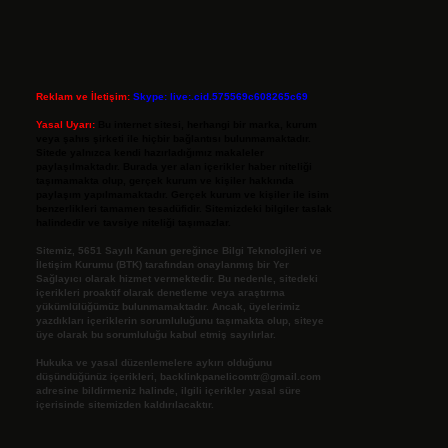
Reklam ve İletişim:
Skype: live:.cid.575569c608265c69
Yasal Uyarı:
Bu internet sitesi, herhangi bir marka, kurum
veya şahıs şirketi ile hiçbir bağlantısı bulunmamaktadır.
Sitede yalnızca kendi hazırladığımız makaleler
paylaşılmaktadır. Burada yer alan içerikler haber niteliği
taşımamakta olup, gerçek kurum ve kişiler hakkında
paylaşım yapılmamaktadır. Gerçek kurum ve kişiler ile isim
benzerlikleri tamamen tesadüfidir. Sitemizdeki bilgiler taslak
halindedir ve tavsiye niteliği taşımazlar.
Sitemiz, 5651 Sayılı Kanun gereğince Bilgi Teknolojileri ve
İletişim Kurumu (BTK) tarafından onaylanmış bir Yer
Sağlayıcı olarak hizmet vermektedir. Bu nedenle, sitedeki
içerikleri proaktif olarak denetleme veya araştırma
yükümlülüğümüz bulunmamaktadır. Ancak, üyelerimiz
yazdıkları içeriklerin sorumluluğunu taşımakta olup, siteye
üye olarak bu sorumluluğu kabul etmiş sayılırlar.
Hukuka ve yasal düzenlemelere aykırı olduğunu
düşündüğünüz içerikleri,
backlinkpanelicomtr@gmail.com
adresine bildirmeniz halinde, ilgili içerikler yasal süre
içerisinde sitemizden kaldırılacaktır.