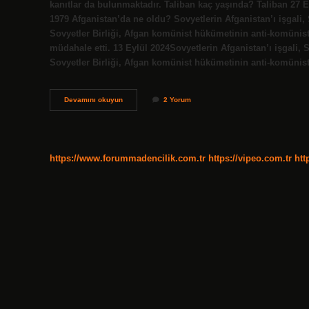
kanıtlar da bulunmaktadır. Taliban kaç yaşında? Taliban 27 Ey
1979 Afganistan’da ne oldu? Sovyetlerin Afganistan’ı işgali, S
Sovyetler Birliği, Afgan komünist hükümetinin anti-komünist
müdahale etti. 13 Eylül 2024Sovyetlerin Afganistan’ı işgali, S
Sovyetler Birliği, Afgan komünist hükümetinin anti-komünis
Afganistan
Devamını okuyun
2 Yorum
Kaç
Yaşında
https://www.forummadencilik.com.tr
https://vipeo.com.tr
htt