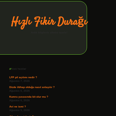
Hızlı Fikir Durağı
Anlık bilgilerle zihnini tazele!
Sidebar
ilbet giriş
Son Yazılar
LFP pil açılımı nedir ?
Ağustos 7, 2026
Dizde iltihap olduğu nasıl anlaşılır ?
Ağustos 6, 2026
Kumru yuvasında bit olur mu ?
Ağustos 6, 2026
Avi ne ismi ?
Ağustos 5, 2026