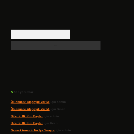
Arama
Son yorumlar
Ülkemizde Alageyik Var Mı
için
admin
Ülkemizde Alageyik Var Mı
için
Sinan
Bilardo Ilk Kim Başlar
için
admin
Bilardo Ilk Kim Başlar
için
Uçan
Deveci Armudu Ne Işe Yarıyor
için
admin