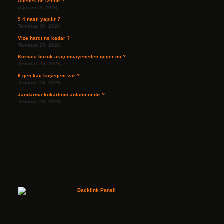
Ailecek ne izlenir ?
Ağustos 3, 2026
9 4 nasıl yapılır ?
Temmuz 30, 2026
Vize harcı ne kadar ?
Temmuz 29, 2026
Kornası bozuk araç muayeneden geçer mi ?
Temmuz 25, 2026
6 gen kaç köşegeni var ?
Temmuz 24, 2026
Jandarma kokartının anlamı nedir ?
Temmuz 23, 2026