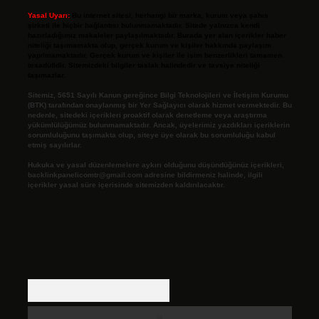
Yasal Uyarı:
Bu internet sitesi, herhangi bir marka, kurum veya şahıs
şirketi ile hiçbir bağlantısı bulunmamaktadır. Sitede yalnızca kendi
hazırladığımız makaleler paylaşılmaktadır. Burada yer alan içerikler haber
niteliği taşımamakta olup, gerçek kurum ve kişiler hakkında paylaşım
yapılmamaktadır. Gerçek kurum ve kişiler ile isim benzerlikleri tamamen
tesadüfidir. Sitemizdeki bilgiler taslak halindedir ve tavsiye niteliği
taşımazlar.
Sitemiz, 5651 Sayılı Kanun gereğince Bilgi Teknolojileri ve İletişim Kurumu
(BTK) tarafından onaylanmış bir Yer Sağlayıcı olarak hizmet vermektedir. Bu
nedenle, sitedeki içerikleri proaktif olarak denetleme veya araştırma
yükümlülüğümüz bulunmamaktadır. Ancak, üyelerimiz yazdıkları içeriklerin
sorumluluğunu taşımakta olup, siteye üye olarak bu sorumluluğu kabul
etmiş sayılırlar.
Hukuka ve yasal düzenlemelere aykırı olduğunu düşündüğünüz içerikleri,
backlinkpanelicomtr@gmail.com
adresine bildirmeniz halinde, ilgili
içerikler yasal süre içerisinde sitemizden kaldırılacaktır.
Arama