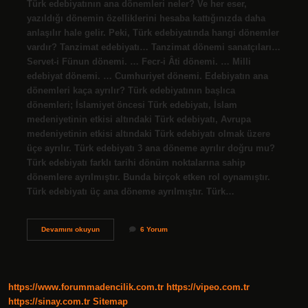
Türk edebiyatının ana dönemleri neler? Ve her eser,
yazıldığı dönemin özelliklerini hesaba kattığınızda daha
anlaşılır hale gelir. Peki, Türk edebiyatında hangi dönemler
vardır? Tanzimat edebiyatı… Tanzimat dönemi sanatçıları…
Servet-i Fünun dönemi. … Fecr-i Âti dönemi. … Milli
edebiyat dönemi. … Cumhuriyet dönemi. Edebiyatın ana
dönemleri kaça ayrılır? Türk edebiyatının başlıca
dönemleri; İslamiyet öncesi Türk edebiyatı, İslam
medeniyetinin etkisi altındaki Türk edebiyatı, Avrupa
medeniyetinin etkisi altındaki Türk edebiyatı olmak üzere
üçe ayrılır. Türk edebiyatı 3 ana döneme ayrılır doğru mu?
Türk edebiyatı farklı tarihi dönüm noktalarına sahip
dönemlere ayrılmıştır. Bunda birçok etken rol oynamıştır.
Türk edebiyatı üç ana döneme ayrılmıştır. Türk…
Türk
Devamını okuyun
6 Yorum
Edebiyatının
Ana
Dönemlerinin
Adları
Nelerdir
https://www.forummadencilik.com.tr
https://vipeo.com.tr
https://sinay.com.tr
Sitemap