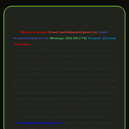
ilbet giriş
Reklam ve İletişim:
E-mail:
backlinkpaneli@gmail.com
Teams:
forumhizmeti@gmail.com
Whatsapp: 0262 606 0 726
Telegram: @karabul
Yasal Uyarı:
Sitemiz, 5651 Sayılı Kanun gereğince Bilgi Teknolojileri ve
İletişim Kurumu (BTK) tarafından onaylanmış bir Yer Sağlayıcı olarak
hizmet vermektedir. Bu nedenle, sitedeki içerikleri proaktif olarak
denetleme veya araştırma yükümlülüğümüz bulunmamaktadır. Ancak,
üyelerimiz yazdıkları içeriklerin sorumluluğunu taşımakta olup, siteye üye
olarak bu sorumluluğu kabul etmiş sayılırlar. Bu internet sitesi, herhangi
bir marka, kurum veya şahıs şirketi ile hiçbir bağlantısı bulunmamaktadır.
Sitede yalnızca kendi hazırladığımız makaleler paylaşılmaktadır. Burada
yer alan içerikler haber niteliği taşımamakta olup, gerçek kurum ve kişiler
hakkında paylaşım yapılmamaktadır. Gerçek kurum ve kişiler ile isim
benzerlikleri tamamen tesadüfidir. Sitemiz, kar amacı gütmeyen ve
tamamen ücretsiz bir bilgi paylaşım platformudur. Hukuka ve yasal
düzenlemelere aykırı olduğunu düşündüğünüz içerikleri,
backlinkpanelicomtr@gmail.com
adresine bildirmeniz halinde, ilgili
içerikler yasal süre içerisinde sitemizden kaldırılacaktır.