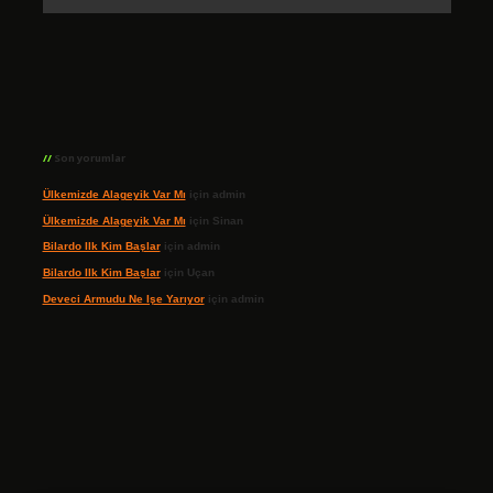
Son yorumlar
Ülkemizde Alageyik Var Mı
için
admin
Ülkemizde Alageyik Var Mı
için
Sinan
Bilardo Ilk Kim Başlar
için
admin
Bilardo Ilk Kim Başlar
için
Uçan
Deveci Armudu Ne Işe Yarıyor
için
admin