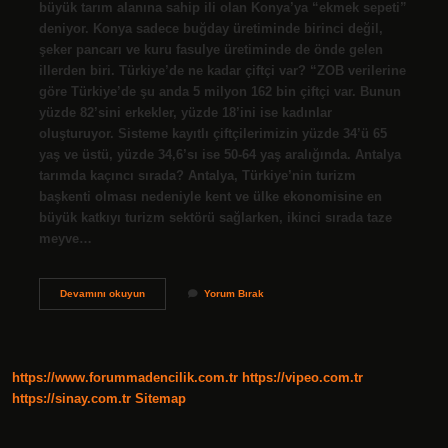
büyük tarım alanına sahip ili olan Konya’ya “ekmek sepeti”
deniyor. Konya sadece buğday üretiminde birinci değil,
şeker pancarı ve kuru fasulye üretiminde de önde gelen
illerden biri. Türkiye’de ne kadar çiftçi var? “ZOB verilerine
göre Türkiye’de şu anda 5 milyon 162 bin çiftçi var. Bunun
yüzde 82’sini erkekler, yüzde 18’ini ise kadınlar
oluşturuyor. Sisteme kayıtlı çiftçilerimizin yüzde 34’ü 65
yaş ve üstü, yüzde 34,6’sı ise 50-64 yaş aralığında. Antalya
tarımda kaçıncı sırada? Antalya, Türkiye’nin turizm
başkenti olması nedeniyle kent ve ülke ekonomisine en
büyük katkıyı turizm sektörü sağlarken, ikinci sırada taze
meyve…
En
Devamını okuyun
Yorum Bırak
Çok
Çiftçi
Hangi
Ilde
https://www.forummadencilik.com.tr
https://vipeo.com.tr
https://sinay.com.tr
Sitemap