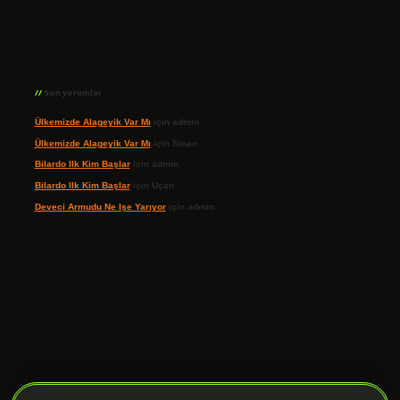
Son yorumlar
Ülkemizde Alageyik Var Mı
için
admin
Ülkemizde Alageyik Var Mı
için
Sinan
Bilardo Ilk Kim Başlar
için
admin
Bilardo Ilk Kim Başlar
için
Uçan
Deveci Armudu Ne Işe Yarıyor
için
admin
ilbet giriş