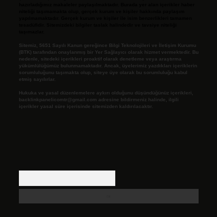
hazırladığımız makaleler paylaşılmaktadır. Burada yer alan içerikler haber
niteliği taşımamakta olup, gerçek kurum ve kişiler hakkında paylaşım
yapılmamaktadır. Gerçek kurum ve kişiler ile isim benzerlikleri tamamen
tesadüfidir. Sitemizdeki bilgiler taslak halindedir ve tavsiye niteliği
taşımazlar.
Sitemiz, 5651 Sayılı Kanun gereğince Bilgi Teknolojileri ve İletişim Kurumu
(BTK) tarafından onaylanmış bir Yer Sağlayıcı olarak hizmet vermektedir. Bu
nedenle, sitedeki içerikleri proaktif olarak denetleme veya araştırma
yükümlülüğümüz bulunmamaktadır. Ancak, üyelerimiz yazdıkları içeriklerin
sorumluluğunu taşımakta olup, siteye üye olarak bu sorumluluğu kabul
etmiş sayılırlar.
Hukuka ve yasal düzenlemelere aykırı olduğunu düşündüğünüz içerikleri,
backlinkpanelicomtr@gmail.com
adresine bildirmeniz halinde, ilgili
içerikler yasal süre içerisinde sitemizden kaldırılacaktır.
Arama