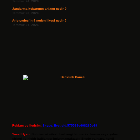
Temmuz 24, 2026
Jandarma kokartının anlamı nedir ?
Temmuz 23, 2026
Aristoteles’in 4 neden ilkesi nedir ?
Temmuz 21, 2026
Reklam ve İletişim:
Skype: live:.cid.575569c608265c69
Yasal Uyarı:
Bu internet sitesi, herhangi bir marka, kurum veya şahıs
şirketi ile hiçbir bağlantısı bulunmamaktadır. Sitede yalnızca kendi