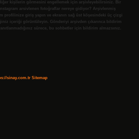
iğer kişilerin görmesini engellemek için arşivleyebilirsiniz. Bir
 Instagram arsivlenen fotoğraflar nereye gidiyor? Arşivlenmiş
m profilinize giriş yapın ve ekranın sağ üst köşesindeki üç çizgi
ğiniz içeriği görüntüleyin. Gönderiyi arşivden çıkarınca bildirim
nıtlanmadığınız sürece, bu sohbetler için bildirim almazsınız.
ps://sinay.com.tr
Sitemap