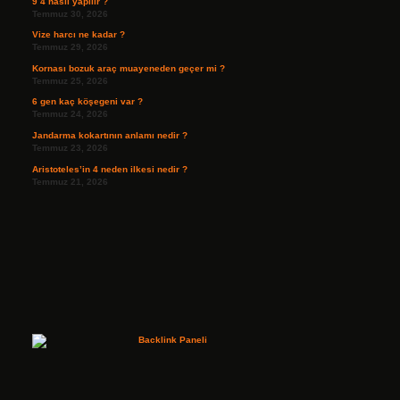
9 4 nasıl yapılır ?
Temmuz 30, 2026
Vize harcı ne kadar ?
Temmuz 29, 2026
Kornası bozuk araç muayeneden geçer mi ?
Temmuz 25, 2026
6 gen kaç köşegeni var ?
Temmuz 24, 2026
Jandarma kokartının anlamı nedir ?
Temmuz 23, 2026
Aristoteles’in 4 neden ilkesi nedir ?
Temmuz 21, 2026