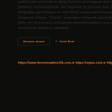
profilinizden gizlemek ve takipçilerinizin ve Instagram’daki d
gönderiyi arşivlediğinizde, tüm beğeniler ve yorumlar kalır.
fotoğrafları görüntüleyin ve seçin Mobil cihazınızda Instagra
simgesine tıklayın. “Arşivle” seçeneğine tıklayarak arşivledi
gider mi? Arşivlenmiş sohbetlerde bahsedilmediğiniz veya ya
Arşivlenmiş ifadesinin yanındaki…
Fotoğrafları
Devamını okuyun
Yorum Bırak
Arşivleyince
Ne
Olur
https://www.forummadencilik.com.tr
https://vipeo.com.tr
htt