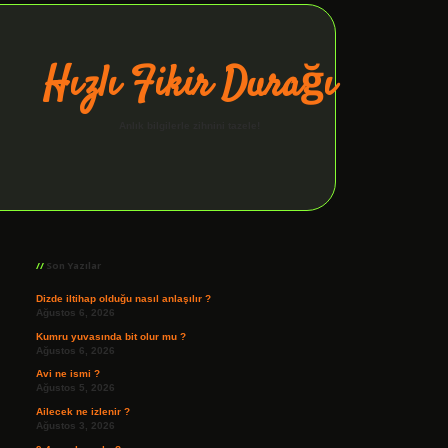
Hızlı Fikir Durağı
Anlık bilgilerle zihnini tazele!
Sidebar
ilbet giriş
Son Yazılar
Dizde iltihap olduğu nasıl anlaşılır ?
Ağustos 6, 2026
Kumru yuvasında bit olur mu ?
Ağustos 6, 2026
Avi ne ismi ?
Ağustos 5, 2026
Ailecek ne izlenir ?
Ağustos 3, 2026