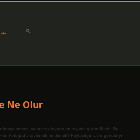
ızda
ce Ne Olur
lar kopyalanmaz, yalnızca oluşturulan arşivde görüntülenir. Bu
ektir. Fotoğraf arşivlemek ne demek? Paylaştığınız bir gönderiyi