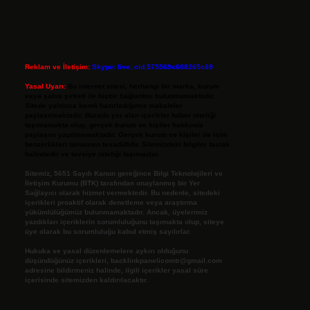
Reklam ve İletişim:
Skype: live:.cid.575569c608265c69
Yasal Uyarı:
Bu internet sitesi, herhangi bir marka, kurum
veya şahıs şirketi ile hiçbir bağlantısı bulunmamaktadır.
Sitede yalnızca kendi hazırladığımız makaleler
paylaşılmaktadır. Burada yer alan içerikler haber niteliği
taşımamakta olup, gerçek kurum ve kişiler hakkında
paylaşım yapılmamaktadır. Gerçek kurum ve kişiler ile isim
benzerlikleri tamamen tesadüfidir. Sitemizdeki bilgiler taslak
halindedir ve tavsiye niteliği taşımazlar.
Sitemiz, 5651 Sayılı Kanun gereğince Bilgi Teknolojileri ve
İletişim Kurumu (BTK) tarafından onaylanmış bir Yer
Sağlayıcı olarak hizmet vermektedir. Bu nedenle, sitedeki
içerikleri proaktif olarak denetleme veya araştırma
yükümlülüğümüz bulunmamaktadır. Ancak, üyelerimiz
yazdıkları içeriklerin sorumluluğunu taşımakta olup, siteye
üye olarak bu sorumluluğu kabul etmiş sayılırlar.
Hukuka ve yasal düzenlemelere aykırı olduğunu
düşündüğünüz içerikleri,
backlinkpanelicomtr@gmail.com
adresine bildirmeniz halinde, ilgili içerikler yasal süre
içerisinde sitemizden kaldırılacaktır.