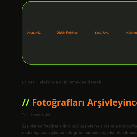
Anasayfa
Gizlilik Politikası
Yasal Uyarı
Hakkım
Etiket:
Telefonda arşivlemek ne demek
Fotoğrafları Arşivleyin
Tarih: Kasım 9, 2024
Arşivlenen fotoğraf silinir mi? Arşivleme sırasında fotoğraf
nedenle, ana sayfadan sildiğiniz her şey arşivden de silinec