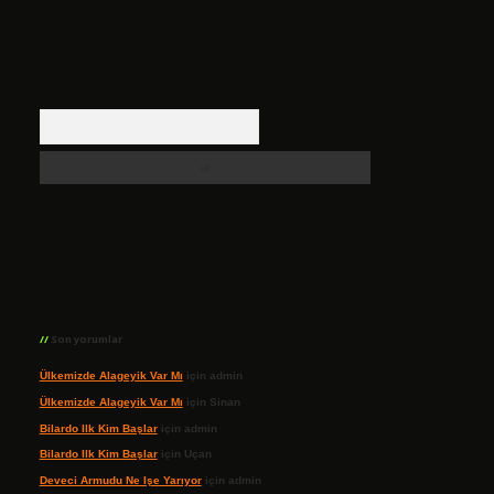
Arama
Son yorumlar
Ülkemizde Alageyik Var Mı
için
admin
Ülkemizde Alageyik Var Mı
için
Sinan
Bilardo Ilk Kim Başlar
için
admin
Bilardo Ilk Kim Başlar
için
Uçan
Deveci Armudu Ne Işe Yarıyor
için
admin