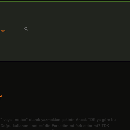
ızda
r
ce” veya “notice” olarak yazmaktan çekinir. Ancak TDK’ya göre bu
 Doğru kullanım “notice”dir. Farkettim mi fark ettim mi? TDK