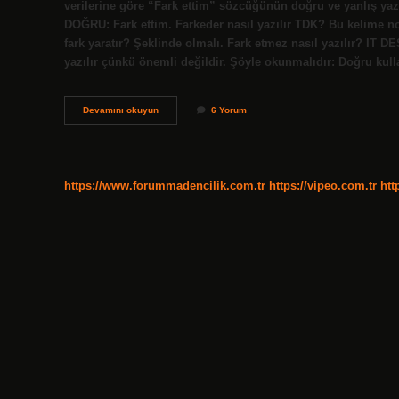
verilerine göre “Fark ettim” sözcüğünün doğru ve yanlış yazı
DOĞRU: Fark ettim. Farkeder nasıl yazılır TDK? Bu kelime no
fark yaratır? Şeklinde olmalı. Fark etmez nasıl yazılır? 
yazılır çünkü önemli değildir. Şöyle okunmalıdır: Doğru ku
Fark
Devamını okuyun
6 Yorum
Etmek
Nasıl
Yazılır
https://www.forummadencilik.com.tr
https://vipeo.com.tr
htt