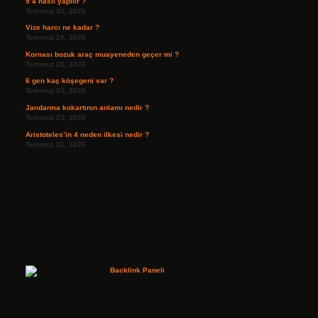
9 4 nasıl yapılır ?
Temmuz 30, 2026
Vize harcı ne kadar ?
Temmuz 29, 2026
Kornası bozuk araç muayeneden geçer mi ?
Temmuz 25, 2026
6 gen kaç köşegeni var ?
Temmuz 24, 2026
Jandarma kokartının anlamı nedir ?
Temmuz 23, 2026
Aristoteles’in 4 neden ilkesi nedir ?
Temmuz 21, 2026