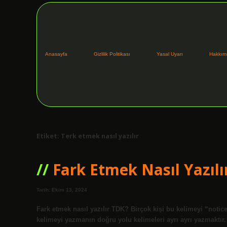
Anasayfa
Gizlilik Politikası
Yasal Uyarı
Hakkım
Etiket:
Terk etmek nasıl yazılır
Fark Etmek Nasıl Yazılı
Tarih: Ekim 13, 2024
Fark etmek nasıl yazılır TDK? Birçok kişi bu kelimeyi “noti
kelimeyi yazmanın doğru yolu kelimeleri ayrı ayrı yazmaktır.