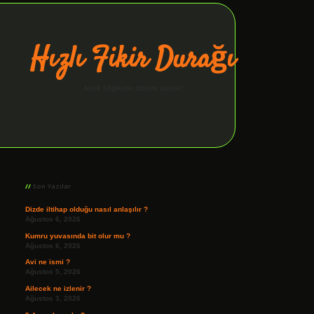
Hızlı Fikir Durağı
Anlık bilgilerle zihnini tazele!
Sidebar
ilbet giriş
Son Yazılar
Dizde iltihap olduğu nasıl anlaşılır ?
Ağustos 6, 2026
Kumru yuvasında bit olur mu ?
Ağustos 6, 2026
Avi ne ismi ?
Ağustos 5, 2026
Ailecek ne izlenir ?
Ağustos 3, 2026