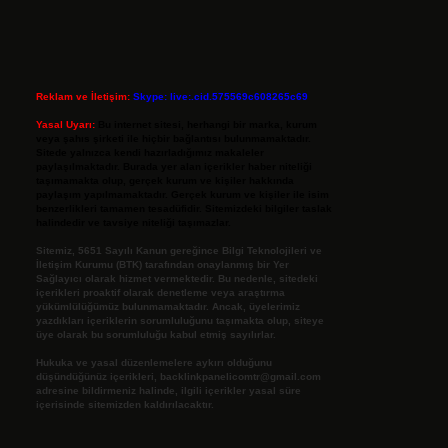
Reklam ve İletişim:
Skype: live:.cid.575569c608265c69
Yasal Uyarı:
Bu internet sitesi, herhangi bir marka, kurum
veya şahıs şirketi ile hiçbir bağlantısı bulunmamaktadır.
Sitede yalnızca kendi hazırladığımız makaleler
paylaşılmaktadır. Burada yer alan içerikler haber niteliği
taşımamakta olup, gerçek kurum ve kişiler hakkında
paylaşım yapılmamaktadır. Gerçek kurum ve kişiler ile isim
benzerlikleri tamamen tesadüfidir. Sitemizdeki bilgiler taslak
halindedir ve tavsiye niteliği taşımazlar.
Sitemiz, 5651 Sayılı Kanun gereğince Bilgi Teknolojileri ve
İletişim Kurumu (BTK) tarafından onaylanmış bir Yer
Sağlayıcı olarak hizmet vermektedir. Bu nedenle, sitedeki
içerikleri proaktif olarak denetleme veya araştırma
yükümlülüğümüz bulunmamaktadır. Ancak, üyelerimiz
yazdıkları içeriklerin sorumluluğunu taşımakta olup, siteye
üye olarak bu sorumluluğu kabul etmiş sayılırlar.
Hukuka ve yasal düzenlemelere aykırı olduğunu
düşündüğünüz içerikleri,
backlinkpanelicomtr@gmail.com
adresine bildirmeniz halinde, ilgili içerikler yasal süre
içerisinde sitemizden kaldırılacaktır.