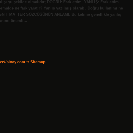
lışı şu şekilde olmalıdır; DOĞRU: Fark ettim. YANLIŞ: Fark ettim.
rmalde ne fark yaratır? Yanlış yazılmış olarak . Doğru kullanımı ne
IT DESN’T MATTER SÖZCÜĞÜNÜN ANLAMI. Bu kelime genellikle yanlış
llanımı önemli…
ps://sinay.com.tr
Sitemap