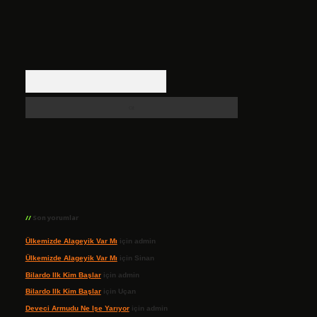
Arama
Son yorumlar
Ülkemizde Alageyik Var Mı
için
admin
Ülkemizde Alageyik Var Mı
için
Sinan
Bilardo Ilk Kim Başlar
için
admin
Bilardo Ilk Kim Başlar
için
Uçan
Deveci Armudu Ne Işe Yarıyor
için
admin