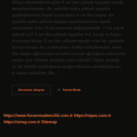
dünya standartlarına göre 9 cm’den yüksek topuklar olarak
tanımlanmaktadır. Bu nedenle kadın yüksek topuklu
ayakkabılarının topuk uzunlukları 9 cm’den başlar. En
popüler kadın yüksek topuklu ayakkabılarının topuk
uzunlukları 9 ila 15 cm arasında değişmektedir. 7 cm topuk
yüksek mi? 8 cm’den yüksek topuklar kol, bacak ve başın
duruşunu bozar. 8 cm’den yüksek topuğu olan bir ayakkabı
duruşu bozar, diz ve kalçaların hafifçe bükülmesine, belin
öne doğru eğilmesine ve belin normal eğriliğinin artmasına
neden olur. Stiletto ayakkabı nasıl olmalı? Taban desteği:
İyi bir stiletto ayakkabının ayağın tabanını destekleyen bir
iç tabanı olmalıdır. Bu,…
Stiletto
Devamını okuyun
Yorum Bırak
Kaç
Cm
Olmalı
https://www.forummadencilik.com.tr
https://vipeo.com.tr
https://sinay.com.tr
Sitemap