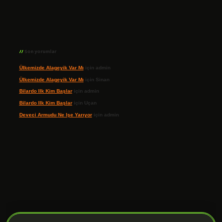
Son yorumlar
Ülkemizde Alageyik Var Mı
için
admin
Ülkemizde Alageyik Var Mı
için
Sinan
Bilardo Ilk Kim Başlar
için
admin
Bilardo Ilk Kim Başlar
için
Uçan
Deveci Armudu Ne Işe Yarıyor
için
admin
ilbet giriş