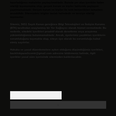
hazırladığımız makaleler paylaşılmaktadır. Burada yer alan içerikler haber
niteliği taşımamakta olup, gerçek kurum ve kişiler hakkında paylaşım
yapılmamaktadır. Gerçek kurum ve kişiler ile isim benzerlikleri tamamen
tesadüfidir. Sitemizdeki bilgiler taslak halindedir ve tavsiye niteliği
taşımazlar.
Sitemiz, 5651 Sayılı Kanun gereğince Bilgi Teknolojileri ve İletişim Kurumu
(BTK) tarafından onaylanmış bir Yer Sağlayıcı olarak hizmet vermektedir. Bu
nedenle, sitedeki içerikleri proaktif olarak denetleme veya araştırma
yükümlülüğümüz bulunmamaktadır. Ancak, üyelerimiz yazdıkları içeriklerin
sorumluluğunu taşımakta olup, siteye üye olarak bu sorumluluğu kabul
etmiş sayılırlar.
Hukuka ve yasal düzenlemelere aykırı olduğunu düşündüğünüz içerikleri,
backlinkpanelicomtr@gmail.com
adresine bildirmeniz halinde, ilgili
içerikler yasal süre içerisinde sitemizden kaldırılacaktır.
Arama