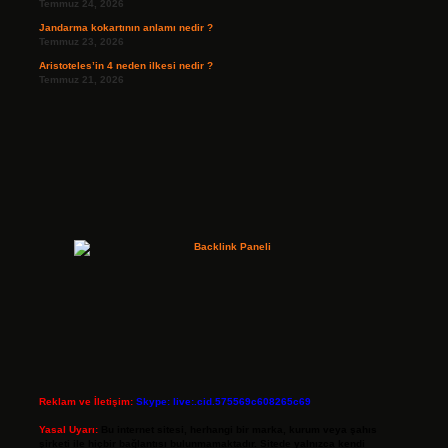
Temmuz 24, 2026
Jandarma kokartının anlamı nedir ?
Temmuz 23, 2026
Aristoteles’in 4 neden ilkesi nedir ?
Temmuz 21, 2026
Reklam ve İletişim:
Skype: live:.cid.575569c608265c69
Yasal Uyarı:
Bu internet sitesi, herhangi bir marka, kurum veya şahıs
şirketi ile hiçbir bağlantısı bulunmamaktadır. Sitede yalnızca kendi