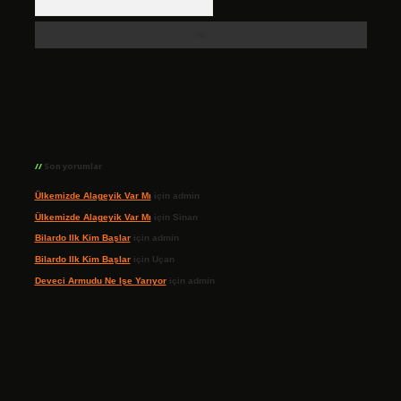
Son yorumlar
Ülkemizde Alageyik Var Mı
için
admin
Ülkemizde Alageyik Var Mı
için
Sinan
Bilardo Ilk Kim Başlar
için
admin
Bilardo Ilk Kim Başlar
için
Uçan
Deveci Armudu Ne Işe Yarıyor
için
admin