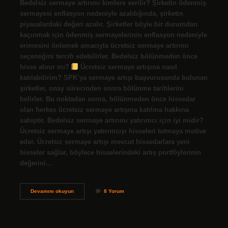
Bedelsiz sermaye artırımı kimlere verilir? Şirketin ödenmiş
sermayesi enflasyon nedeniyle azaldığında, şirketin
piyasalardaki değeri azalır. Şirketler böyle bir durumdan
kaçınmak için ödenmiş sermayelerinin enflasyon nedeniyle
erimesini önlemek amacıyla ücretsiz sermaye artırımı
seçeneğini tercih edebilirler. Bedelsiz bölünmeden önce
hisse alınır mı?
Ücretsiz sermaye artışına nasıl
katılabilirim? SPK’ya sermaye artışı başvurusunda bulunan
şirketler, onay sürecinden sonra bölünme tarihlerini
belirler. Bu noktadan sonra, bölünmeden önce hissedar
olan herkes ücretsiz sermaye artışına katılma hakkına
sahiptir. Bedelsiz sermaye artırımı yatırımcı için iyi midir?
Ücretsiz sermaye artışı yatırımcıyı hisseleri tutmaya motive
eder. Ücretsiz sermaye artışı mevcut hissedarlara yeni
hisseler sağlar, böylece hisselerindeki artış portföylerinin
değerini…
Bedelsiz
Devamını okuyun
8 Yorum
Sermaye
Artırımından
Kimler
Yararlanabilir