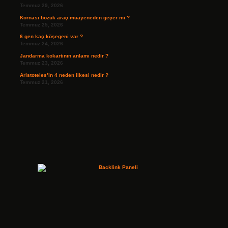
Temmuz 29, 2026
Kornası bozuk araç muayeneden geçer mi ?
Temmuz 25, 2026
6 gen kaç köşegeni var ?
Temmuz 24, 2026
Jandarma kokartının anlamı nedir ?
Temmuz 23, 2026
Aristoteles’in 4 neden ilkesi nedir ?
Temmuz 21, 2026