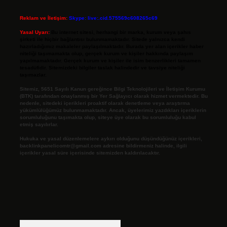
Reklam ve İletişim:
Skype: live:.cid.575569c608265c69
Yasal Uyarı:
Bu internet sitesi, herhangi bir marka, kurum veya şahıs
şirketi ile hiçbir bağlantısı bulunmamaktadır. Sitede yalnızca kendi
hazırladığımız makaleler paylaşılmaktadır. Burada yer alan içerikler haber
niteliği taşımamakta olup, gerçek kurum ve kişiler hakkında paylaşım
yapılmamaktadır. Gerçek kurum ve kişiler ile isim benzerlikleri tamamen
tesadüfidir. Sitemizdeki bilgiler taslak halindedir ve tavsiye niteliği
taşımazlar.
Sitemiz, 5651 Sayılı Kanun gereğince Bilgi Teknolojileri ve İletişim Kurumu
(BTK) tarafından onaylanmış bir Yer Sağlayıcı olarak hizmet vermektedir. Bu
nedenle, sitedeki içerikleri proaktif olarak denetleme veya araştırma
yükümlülüğümüz bulunmamaktadır. Ancak, üyelerimiz yazdıkları içeriklerin
sorumluluğunu taşımakta olup, siteye üye olarak bu sorumluluğu kabul
etmiş sayılırlar.
Hukuka ve yasal düzenlemelere aykırı olduğunu düşündüğünüz içerikleri,
backlinkpanelicomtr@gmail.com
adresine bildirmeniz halinde, ilgili
içerikler yasal süre içerisinde sitemizden kaldırılacaktır.
Arama