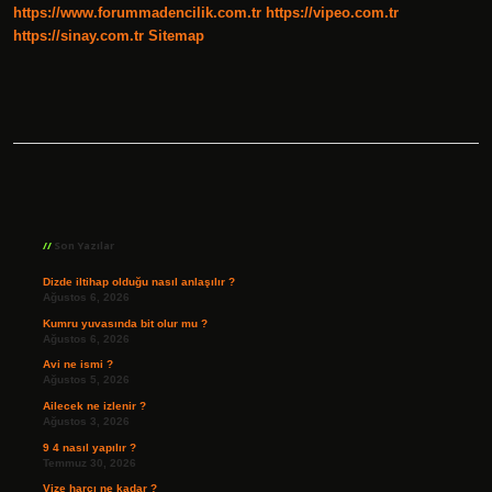
https://www.forummadencilik.com.tr
https://vipeo.com.tr
https://sinay.com.tr
Sitemap
Sidebar
Son Yazılar
Dizde iltihap olduğu nasıl anlaşılır ?
Ağustos 6, 2026
Kumru yuvasında bit olur mu ?
Ağustos 6, 2026
Avi ne ismi ?
Ağustos 5, 2026
Ailecek ne izlenir ?
Ağustos 3, 2026
9 4 nasıl yapılır ?
Temmuz 30, 2026
Vize harcı ne kadar ?