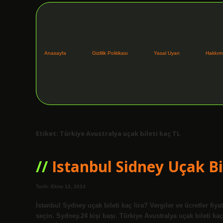
Anasayfa
Gizlilik Politikası
Yasal Uyarı
Hakkım
Etiket:
Türkiye Avustralya uçak bileti kaç TL
Istanbul Sidney Uçak Bi
Tarih: Ekim 12, 2024
İstanbul Sydney uçak bileti kaç lira? Vergiler ve ücretler fiyat
seçin. Sydney.24 kişi başı. Türkiye Avustralya uçak bileti k