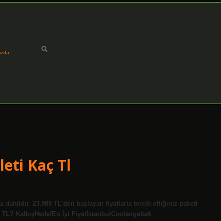
ızda
leti Kaç Tl
a dahildir. 23.988 TL’den başlayan fiyatlarla tercih ettiğiniz paketi
aç TL? KalkışHedefEn İyi FiyatİstanbulCoolangatta₺