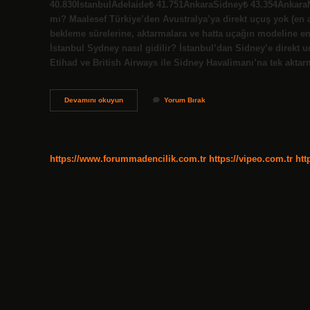
40.830İstanbulAdelaide₺ 41.751AnkaraSidney₺ 43.354AnkaraN
mı? Maalesef Türkiye’den Avustralya’ya direkt uçuş yok (en a
bekleme sürelerine, aktarmalara ve hatta uçağın modeline en 
İstanbul Sydney nasıl gidilir? İstanbul’dan Sidney’e direkt
Etihad ve British Airways ile Sidney Havalimanı’na tek aktar
Istanbul
Devamını okuyun
Yorum Bırak
Sidney
Uçak
Bileti
Kaç
Tl
https://www.forummadencilik.com.tr
https://vipeo.com.tr
htt