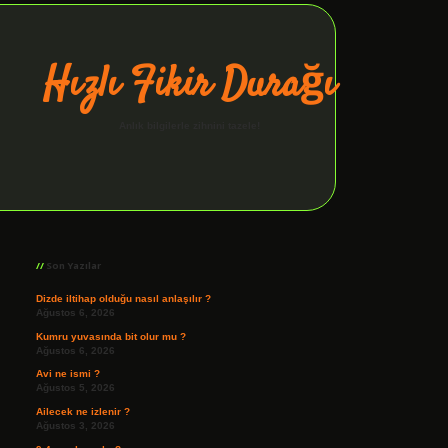
Hızlı Fikir Durağı
Anlık bilgilerle zihnini tazele!
Sidebar
ilbet giriş
Son Yazılar
Dizde iltihap olduğu nasıl anlaşılır ?
Ağustos 6, 2026
Kumru yuvasında bit olur mu ?
Ağustos 6, 2026
Avi ne ismi ?
Ağustos 5, 2026
Ailecek ne izlenir ?
Ağustos 3, 2026