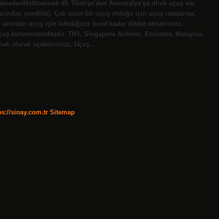
eredenMelbourne₺ 49. Türkiye’den Avustralya’ya direk uçuş var
zından şimdilik). Çok uzun bir uçuş olduğu için uçuş rotalarına,
azından uçuş için ödediğiniz ücret kadar dikkat etmelisiniz.
 uçuş bulunmamaktadır. THY, Singapore Airlines, Emirates, Malaysia,
malı olarak uçabilirsiniz. Uçuş…
ps://sinay.com.tr
Sitemap