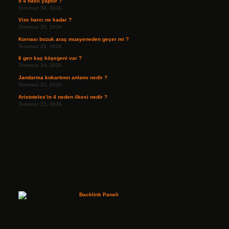
9 4 nasıl yapılır ?
Temmuz 30, 2026
Vize harcı ne kadar ?
Temmuz 29, 2026
Kornası bozuk araç muayeneden geçer mi ?
Temmuz 25, 2026
6 gen kaç köşegeni var ?
Temmuz 24, 2026
Jandarma kokartının anlamı nedir ?
Temmuz 23, 2026
Aristoteles’in 4 neden ilkesi nedir ?
Temmuz 21, 2026