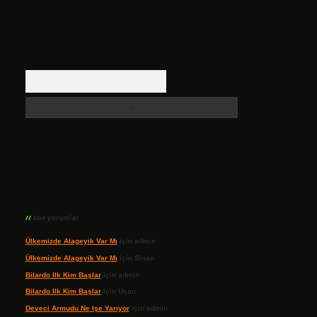
Arama
Son yorumlar
Ülkemizde Alageyik Var Mı
için
admin
Ülkemizde Alageyik Var Mı
için
Sinan
Bilardo Ilk Kim Başlar
için
admin
Bilardo Ilk Kim Başlar
için
Uçan
Deveci Armudu Ne Işe Yarıyor
için
admin