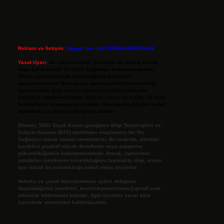
Reklam ve İletişim:
Skype: live:.cid.575569c608265c69
Yasal Uyarı:
Bu internet sitesi, herhangi bir marka, kurum
veya şahıs şirketi ile hiçbir bağlantısı bulunmamaktadır.
Sitede yalnızca kendi hazırladığımız makaleler
paylaşılmaktadır. Burada yer alan içerikler haber niteliği
taşımamakta olup, gerçek kurum ve kişiler hakkında
paylaşım yapılmamaktadır. Gerçek kurum ve kişiler ile isim
benzerlikleri tamamen tesadüfidir. Sitemizdeki bilgiler taslak
halindedir ve tavsiye niteliği taşımazlar.
Sitemiz, 5651 Sayılı Kanun gereğince Bilgi Teknolojileri ve
İletişim Kurumu (BTK) tarafından onaylanmış bir Yer
Sağlayıcı olarak hizmet vermektedir. Bu nedenle, sitedeki
içerikleri proaktif olarak denetleme veya araştırma
yükümlülüğümüz bulunmamaktadır. Ancak, üyelerimiz
yazdıkları içeriklerin sorumluluğunu taşımakta olup, siteye
üye olarak bu sorumluluğu kabul etmiş sayılırlar.
Hukuka ve yasal düzenlemelere aykırı olduğunu
düşündüğünüz içerikleri,
backlinkpanelicomtr@gmail.com
adresine bildirmeniz halinde, ilgili içerikler yasal süre
içerisinde sitemizden kaldırılacaktır.