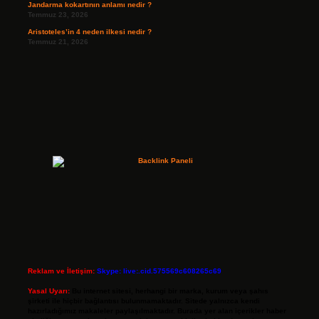
Jandarma kokartının anlamı nedir ?
Temmuz 23, 2026
Aristoteles’in 4 neden ilkesi nedir ?
Temmuz 21, 2026
Reklam ve İletişim:
Skype: live:.cid.575569c608265c69
Yasal Uyarı:
Bu internet sitesi, herhangi bir marka, kurum veya şahıs
şirketi ile hiçbir bağlantısı bulunmamaktadır. Sitede yalnızca kendi
hazırladığımız makaleler paylaşılmaktadır. Burada yer alan içerikler haber