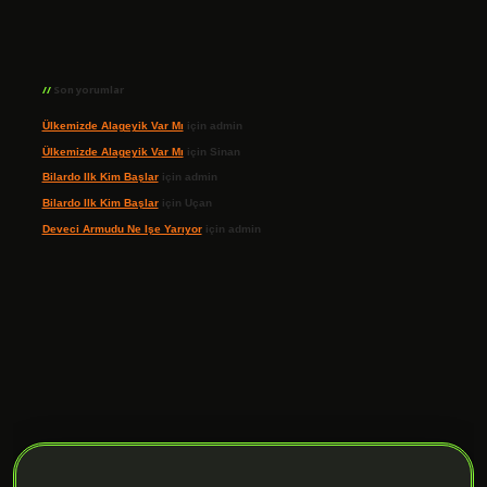
Son yorumlar
Ülkemizde Alageyik Var Mı
için
admin
Ülkemizde Alageyik Var Mı
için
Sinan
Bilardo Ilk Kim Başlar
için
admin
Bilardo Ilk Kim Başlar
için
Uçan
Deveci Armudu Ne Işe Yarıyor
için
admin
ilbet giriş