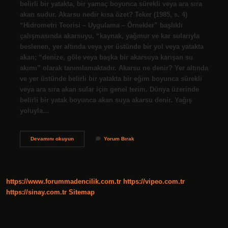
belirli bir yatakta, bir yamaç boyunca sürekli veya ara sıra
akan sudur. Akarsu nedir kısa özet? Teker (1985, s. 4)
“Hidrometri Teorisi – Uygulama – Örnekler” başlıklı
çalışmasında akarsuyu, “kaynak, yağmur ve kar sularıyla
beslenen, yer altında veya yer üstünde bir yol veya yatakta
akan; “denize, göle veya başka bir akarsuya karışan su
akımı” olarak tanımlamaktadır. Akarsu ne denir? Yer altında
ve yer üstünde belirli bir yatakta bir eğim boyunca sürekli
veya ara sıra akan sular için genel terim. Dünya üzerinde
belirli bir yatak boyunca akan suya akarsu denir. Yağış
yoluyla…
Akarsu
Devamını okuyun
Yorum Bırak
Nedir
10
Sınıf
https://www.forummadencilik.com.tr
https://vipeo.com.tr
https://sinay.com.tr
Sitemap