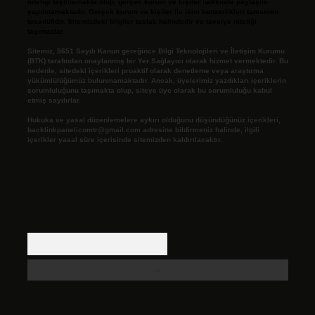
niteliği taşımamakta olup, gerçek kurum ve kişiler hakkında paylaşım
yapılmamaktadır. Gerçek kurum ve kişiler ile isim benzerlikleri tamamen
tesadüfidir. Sitemizdeki bilgiler taslak halindedir ve tavsiye niteliği
taşımazlar.
Sitemiz, 5651 Sayılı Kanun gereğince Bilgi Teknolojileri ve İletişim Kurumu
(BTK) tarafından onaylanmış bir Yer Sağlayıcı olarak hizmet vermektedir. Bu
nedenle, sitedeki içerikleri proaktif olarak denetleme veya araştırma
yükümlülüğümüz bulunmamaktadır. Ancak, üyelerimiz yazdıkları içeriklerin
sorumluluğunu taşımakta olup, siteye üye olarak bu sorumluluğu kabul
etmiş sayılırlar.
Hukuka ve yasal düzenlemelere aykırı olduğunu düşündüğünüz içerikleri,
backlinkpanelicomtr@gmail.com
adresine bildirmeniz halinde, ilgili
içerikler yasal süre içerisinde sitemizden kaldırılacaktır.
Arama