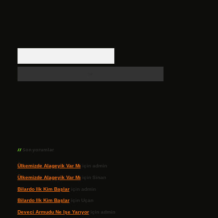
Arama
Son yorumlar
Ülkemizde Alageyik Var Mı
için
admin
Ülkemizde Alageyik Var Mı
için
Sinan
Bilardo Ilk Kim Başlar
için
admin
Bilardo Ilk Kim Başlar
için
Uçan
Deveci Armudu Ne Işe Yarıyor
için
admin