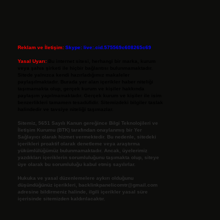
Reklam ve İletişim:
Skype: live:.cid.575569c608265c69
Yasal Uyarı:
Bu internet sitesi, herhangi bir marka, kurum
veya şahıs şirketi ile hiçbir bağlantısı bulunmamaktadır.
Sitede yalnızca kendi hazırladığımız makaleler
paylaşılmaktadır. Burada yer alan içerikler haber niteliği
taşımamakta olup, gerçek kurum ve kişiler hakkında
paylaşım yapılmamaktadır. Gerçek kurum ve kişiler ile isim
benzerlikleri tamamen tesadüfidir. Sitemizdeki bilgiler taslak
halindedir ve tavsiye niteliği taşımazlar.
Sitemiz, 5651 Sayılı Kanun gereğince Bilgi Teknolojileri ve
İletişim Kurumu (BTK) tarafından onaylanmış bir Yer
Sağlayıcı olarak hizmet vermektedir. Bu nedenle, sitedeki
içerikleri proaktif olarak denetleme veya araştırma
yükümlülüğümüz bulunmamaktadır. Ancak, üyelerimiz
yazdıkları içeriklerin sorumluluğunu taşımakta olup, siteye
üye olarak bu sorumluluğu kabul etmiş sayılırlar.
Hukuka ve yasal düzenlemelere aykırı olduğunu
düşündüğünüz içerikleri,
backlinkpanelicomtr@gmail.com
adresine bildirmeniz halinde, ilgili içerikler yasal süre
içerisinde sitemizden kaldırılacaktır.