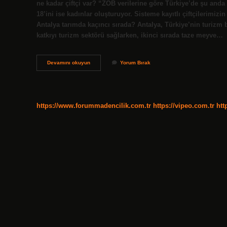
ne kadar çiftçi var? “ZOB verilerine göre Türkiye’de şu anda 
18’ini ise kadınlar oluşturuyor. Sisteme kayıtlı çiftçilerimizi
Antalya tarımda kaçıncı sırada? Antalya, Türkiye’nin turizm
katkıyı turizm sektörü sağlarken, ikinci sırada taze meyve…
En
Devamını okuyun
Yorum Bırak
Çok
Çiftçi
Hangi
Ilde
https://www.forummadencilik.com.tr
https://vipeo.com.tr
htt