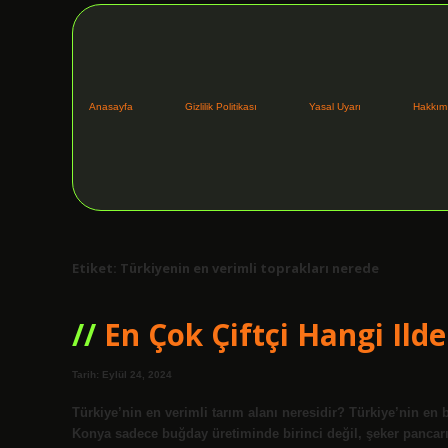
Anasayfa
Gizlilik Politikası
Yasal Uyarı
Hakkım
Etiket:
Türkiyenin en verimli toprakları nerede
En Çok Çiftçi Hangi Ilde
Tarih: Eylül 24, 2024
Türkiye’nin en verimli tarım alanı neresidir? Türkiye’nin en
Konya sadece buğday üretiminde birinci değil, şeker pancarı 