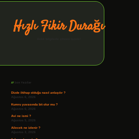
Hızlı Fikir Durağı
Anlık bilgilerle zihnini tazele!
Sidebar
ilbet giriş
Son Yazılar
Dizde iltihap olduğu nasıl anlaşılır ?
Ağustos 6, 2026
Kumru yuvasında bit olur mu ?
Ağustos 6, 2026
Avi ne ismi ?
Ağustos 5, 2026
Ailecek ne izlenir ?
Ağustos 3, 2026