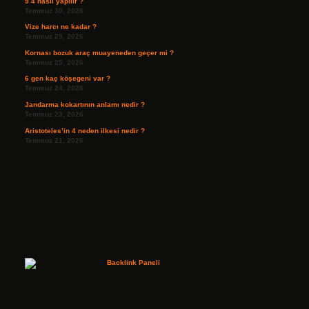
9 4 nasıl yapılır ?
Temmuz 30, 2026
Vize harcı ne kadar ?
Temmuz 29, 2026
Kornası bozuk araç muayeneden geçer mi ?
Temmuz 25, 2026
6 gen kaç köşegeni var ?
Temmuz 24, 2026
Jandarma kokartının anlamı nedir ?
Temmuz 23, 2026
Aristoteles’in 4 neden ilkesi nedir ?
Temmuz 21, 2026