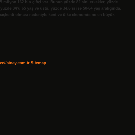
5 milyon 162 bin çiftçi var. Bunun yüzde 82’sini erkekler, yüzde
n yüzde 34’ü 65 yaş ve üstü, yüzde 34,6’sı ise 50-64 yaş aralığında.
 başkenti olması nedeniyle kent ve ülke ekonomisine en büyük
ps://sinay.com.tr
Sitemap