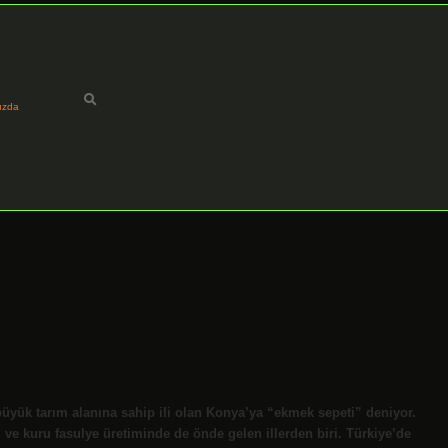
ızda
 büyük tarım alanına sahip ili olan Konya’ya “ekmek sepeti” deniyor.
ve kuru fasulye üretiminde de önde gelen illerden biri. Türkiye’de