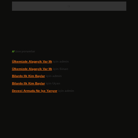
Son yorumlar
Ülkemizde Alageyik Var Mı
için
admin
Ülkemizde Alageyik Var Mı
için
Sinan
Bilardo Ilk Kim Başlar
için
admin
Bilardo Ilk Kim Başlar
için
Uçan
Deveci Armudu Ne Işe Yarıyor
için
admin