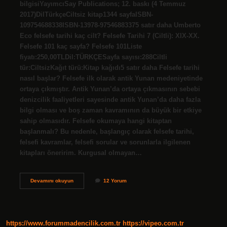
bilgisiYayımcıSay Publications; 12. baskı (4 Temmuz
2017)DilTürkçeCiltsiz kitap1344 sayfaISBN-
109754688338ISBN-13978-97546883375 satır daha Umberto
Eco felsefe tarihi kaç cilt? Felsefe Tarihi 7 (Ciltli): XIX-XX.
Felsefe 101 kaç sayfa? Felsefe 101Liste
fiyatı:250,00TLDil:TÜRKÇESayfa sayısı:288Ciltli
tür:CiltsizKağıt türü:Kitap kağıdı5 satır daha Felsefe tarihi
nasıl başlar? Felsefe ilk olarak antik Yunan medeniyetinde
ortaya çıkmıştır. Antik Yunan’da ortaya çıkmasının sebebi
denizcilik faaliyetleri sayesinde antik Yunan’da daha fazla
bilgi olması ve boş zaman kavramının da büyük bir etkiye
sahip olmasıdır. Felsefe okumaya hangi kitaptan
başlanmalı? Bu nedenle, başlangıç ​​olarak felsefe tarihi,
felsefi kavramlar, felsefi sorular ve sorunlarla ilgilenen
kitapları öneririm. Kurgusal olmayan…
Felsefe
Devamını okuyun
12 Yorum
Tarihi
Kaç
Sayfa
https://www.forummadencilik.com.tr
https://vipeo.com.tr