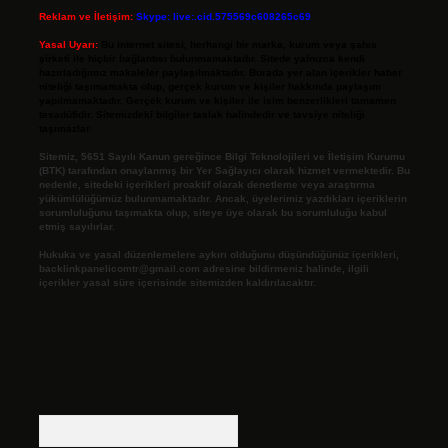
Reklam ve İletişim:
Skype: live:.cid.575569c608265c69
Yasal Uyarı:
Bu internet sitesi, herhangi bir marka, kurum veya şahıs
şirketi ile hiçbir bağlantısı bulunmamaktadır. Sitede yalnızca kendi
hazırladığımız makaleler paylaşılmaktadır. Burada yer alan içerikler haber
niteliği taşımamakta olup, gerçek kurum ve kişiler hakkında paylaşım
yapılmamaktadır. Gerçek kurum ve kişiler ile isim benzerlikleri tamamen
tesadüfidir. Sitemizdeki bilgiler taslak halindedir ve tavsiye niteliği
taşımazlar.
Sitemiz, 5651 Sayılı Kanun gereğince Bilgi Teknolojileri ve İletişim Kurumu
(BTK) tarafından onaylanmış bir Yer Sağlayıcı olarak hizmet vermektedir. Bu
nedenle, sitedeki içerikleri proaktif olarak denetleme veya araştırma
yükümlülüğümüz bulunmamaktadır. Ancak, üyelerimiz yazdıkları içeriklerin
sorumluluğunu taşımakta olup, siteye üye olarak bu sorumluluğu kabul
etmiş sayılırlar.
Hukuka ve yasal düzenlemelere aykırı olduğunu düşündüğünüz içerikleri,
backlinkpanelicomtr@gmail.com
adresine bildirmeniz halinde, ilgili
içerikler yasal süre içerisinde sitemizden kaldırılacaktır.
Arama