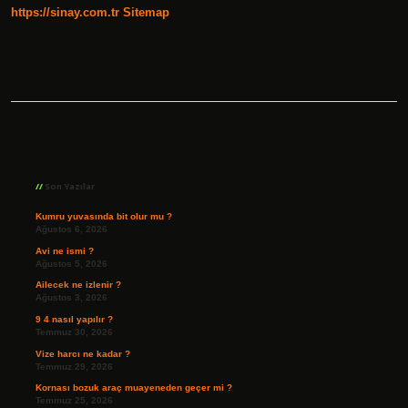
https://sinay.com.tr
Sitemap
Sidebar
Son Yazılar
Kumru yuvasında bit olur mu ?
Ağustos 6, 2026
Avi ne ismi ?
Ağustos 5, 2026
Ailecek ne izlenir ?
Ağustos 3, 2026
9 4 nasıl yapılır ?
Temmuz 30, 2026
Vize harcı ne kadar ?
Temmuz 29, 2026
Kornası bozuk araç muayeneden geçer mi ?
Temmuz 25, 2026