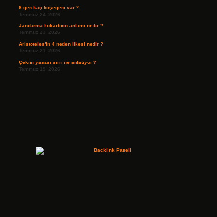
6 gen kaç köşegeni var ?
Temmuz 24, 2026
Jandarma kokartının anlamı nedir ?
Temmuz 23, 2026
Aristoteles’in 4 neden ilkesi nedir ?
Temmuz 21, 2026
Çekim yasası sırrı ne anlatıyor ?
Temmuz 19, 2026