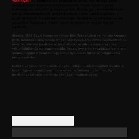
Yasal Uyarı:
Bu internet sitesi, herhangi bir marka, kurum veya şahıs
şirketi ile hiçbir bağlantısı bulunmamaktadır. Sitede yalnızca kendi
hazırladığımız makaleler paylaşılmaktadır. Burada yer alan içerikler haber
niteliği taşımamakta olup, gerçek kurum ve kişiler hakkında paylaşım
yapılmamaktadır. Gerçek kurum ve kişiler ile isim benzerlikleri tamamen
tesadüfidir. Sitemizdeki bilgiler taslak halindedir ve tavsiye niteliği
taşımazlar.
Sitemiz, 5651 Sayılı Kanun gereğince Bilgi Teknolojileri ve İletişim Kurumu
(BTK) tarafından onaylanmış bir Yer Sağlayıcı olarak hizmet vermektedir. Bu
nedenle, sitedeki içerikleri proaktif olarak denetleme veya araştırma
yükümlülüğümüz bulunmamaktadır. Ancak, üyelerimiz yazdıkları içeriklerin
sorumluluğunu taşımakta olup, siteye üye olarak bu sorumluluğu kabul
etmiş sayılırlar.
Hukuka ve yasal düzenlemelere aykırı olduğunu düşündüğünüz içerikleri,
backlinkpanelicomtr@gmail.com
adresine bildirmeniz halinde, ilgili
içerikler yasal süre içerisinde sitemizden kaldırılacaktır.
Arama