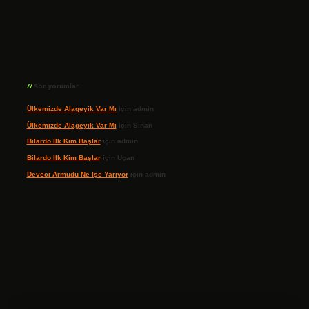
Son yorumlar
Ülkemizde Alageyik Var Mı
için
admin
Ülkemizde Alageyik Var Mı
için
Sinan
Bilardo Ilk Kim Başlar
için
admin
Bilardo Ilk Kim Başlar
için
Uçan
Deveci Armudu Ne Işe Yarıyor
için
admin
ilbet giriş