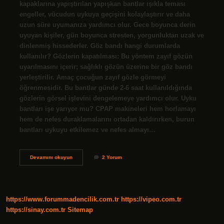
kapaklarına yapıştırılan yapışkan bantlar ışıkla teması
engeller, vücudun uykuya geçişini kolaylaştırır ve daha
uzun süre uyumanıza yardımcı olur. Gece boyunca derin
uyuyan kişiler, gün boyunca stresten, yorgunluktan uzak ve
dinlenmiş hissederler. Göz bandı hangi durumlarda
kullanılır? Gözlerin kapatılması: Bu yöntem zayıf gözün
uyarılmasını içerir; sağlıklı gözün üzerine bir göz bandı
yerleştirilir. Amaç çocuğun zayıf gözle görmeyi
öğrenmesidir. Bu bantlar günde 2-6 saat kullanıldığında
gözlerin görsel işlevini dengelemeye yardımcı olur. Uyku
bantları işe yarıyor mu? CPAP makineleri hem horlamayı
hem de nefes duraklamalarını ortadan kaldırırken, burun
bantları uykuyu etkilemez ve nefes almayı…
Gece
Devamını okuyun
2 Yorum
Göz
Bandı
Ne
Işe
Yarar
https://www.forummadencilik.com.tr
https://vipeo.com.tr
https://sinay.com.tr
Sitemap