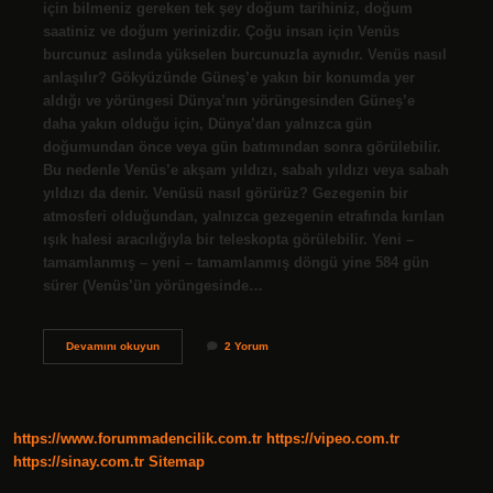
için bilmeniz gereken tek şey doğum tarihiniz, doğum
saatiniz ve doğum yerinizdir. Çoğu insan için Venüs
burcunuz aslında yükselen burcunuzla aynıdır. Venüs nasıl
anlaşılır? Gökyüzünde Güneş’e yakın bir konumda yer
aldığı ve yörüngesi Dünya’nın yörüngesinden Güneş’e
daha yakın olduğu için, Dünya’dan yalnızca gün
doğumundan önce veya gün batımından sonra görülebilir.
Bu nedenle Venüs’e akşam yıldızı, sabah yıldızı veya sabah
yıldızı da denir. Venüsü nasıl görürüz? Gezegenin bir
atmosferi olduğundan, yalnızca gezegenin etrafında kırılan
ışık halesi aracılığıyla bir teleskopta görülebilir. Yeni –
tamamlanmış – yeni – tamamlanmış döngü yine 584 gün
sürer (Venüs’ün yörüngesinde…
Venüs
Devamını okuyun
2 Yorum
Nasıl
Öğrenilir
https://www.forummadencilik.com.tr
https://vipeo.com.tr
https://sinay.com.tr
Sitemap