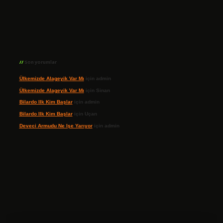
Son yorumlar
Ülkemizde Alageyik Var Mı
için
admin
Ülkemizde Alageyik Var Mı
için
Sinan
Bilardo Ilk Kim Başlar
için
admin
Bilardo Ilk Kim Başlar
için
Uçan
Deveci Armudu Ne Işe Yarıyor
için
admin
ilbet giriş