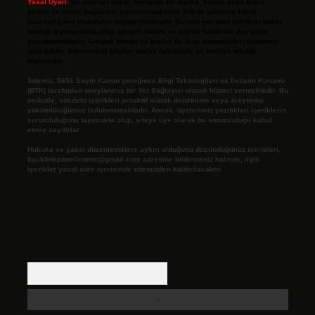
Yasal Uyarı:
Bu internet sitesi, herhangi bir marka, kurum veya şahıs
şirketi ile hiçbir bağlantısı bulunmamaktadır. Sitede yalnızca kendi
hazırladığımız makaleler paylaşılmaktadır. Burada yer alan içerikler haber
niteliği taşımamakta olup, gerçek kurum ve kişiler hakkında paylaşım
yapılmamaktadır. Gerçek kurum ve kişiler ile isim benzerlikleri tamamen
tesadüfidir. Sitemizdeki bilgiler taslak halindedir ve tavsiye niteliği
taşımazlar.
Sitemiz, 5651 Sayılı Kanun gereğince Bilgi Teknolojileri ve İletişim Kurumu
(BTK) tarafından onaylanmış bir Yer Sağlayıcı olarak hizmet vermektedir. Bu
nedenle, sitedeki içerikleri proaktif olarak denetleme veya araştırma
yükümlülüğümüz bulunmamaktadır. Ancak, üyelerimiz yazdıkları içeriklerin
sorumluluğunu taşımakta olup, siteye üye olarak bu sorumluluğu kabul
etmiş sayılırlar.
Hukuka ve yasal düzenlemelere aykırı olduğunu düşündüğünüz içerikleri,
backlinkpanelicomtr@gmail.com
adresine bildirmeniz halinde, ilgili
içerikler yasal süre içerisinde sitemizden kaldırılacaktır.
Arama