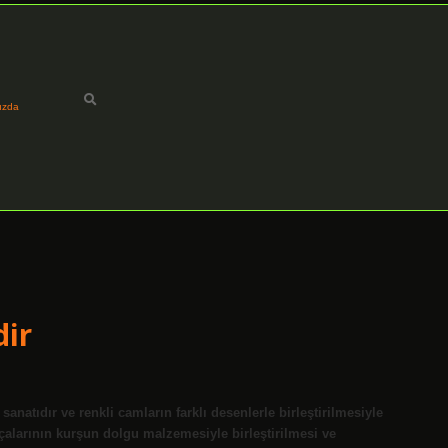
ızda
ir
natıdır ve renkli camların farklı desenlerle birleştirilmesiyle
arçalarının kurşun dolgu malzemesiyle birleştirilmesi ve