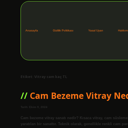
Anasayfa
Gizlilik Politikası
Yasal Uyarı
Hakkım
Etiket:
Vitray cam kaç TL
Cam Bezeme Vitray Ned
Tarih: Ekim 9, 2024
Cam bezeme vitray sanatı nedir? Kısaca vitray, cam süsleme sa
yaratılan bir sanattır. Teknik olarak, genellikle renkli cam p