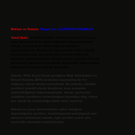
Reklam ve İletişim:
Skype: live:.cid.575569c608265c69
Yasal Uyarı:
Bu internet sitesi, herhangi bir marka, kurum
veya şahıs şirketi ile hiçbir bağlantısı bulunmamaktadır.
Sitede yalnızca kendi hazırladığımız makaleler
paylaşılmaktadır. Burada yer alan içerikler haber niteliği
taşımamakta olup, gerçek kurum ve kişiler hakkında
paylaşım yapılmamaktadır. Gerçek kurum ve kişiler ile isim
benzerlikleri tamamen tesadüfidir. Sitemizdeki bilgiler taslak
halindedir ve tavsiye niteliği taşımazlar.
Sitemiz, 5651 Sayılı Kanun gereğince Bilgi Teknolojileri ve
İletişim Kurumu (BTK) tarafından onaylanmış bir Yer
Sağlayıcı olarak hizmet vermektedir. Bu nedenle, sitedeki
içerikleri proaktif olarak denetleme veya araştırma
yükümlülüğümüz bulunmamaktadır. Ancak, üyelerimiz
yazdıkları içeriklerin sorumluluğunu taşımakta olup, siteye
üye olarak bu sorumluluğu kabul etmiş sayılırlar.
Hukuka ve yasal düzenlemelere aykırı olduğunu
düşündüğünüz içerikleri,
backlinkpanelicomtr@gmail.com
adresine bildirmeniz halinde, ilgili içerikler yasal süre
içerisinde sitemizden kaldırılacaktır.