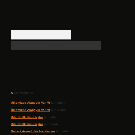
Arama
Son yorumlar
Ülkemizde Alageyik Var Mı
için
admin
Ülkemizde Alageyik Var Mı
için
Sinan
Bilardo Ilk Kim Başlar
için
admin
Bilardo Ilk Kim Başlar
için
Uçan
Deveci Armudu Ne Işe Yarıyor
için
admin