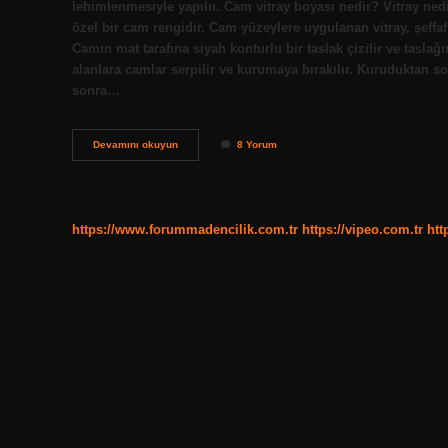
lehimlenmesiyle yapılır. Cam vitray boyası nedir? Vitray ned
özel bir cam rengidir. Cam yüzeylere uygulanan vitray, şeffaf 
Camın mat tarafına siyah konturlu bir taslak çizilir ve taslağı
alanlara camlar serpilir ve kurumaya bırakılır. Kuruduktan so
sonra…
Cam
Devamını okuyun
8 Yorum
Bezeme
Vitray
Nedir
https://www.forummadencilik.com.tr
https://vipeo.com.tr
htt