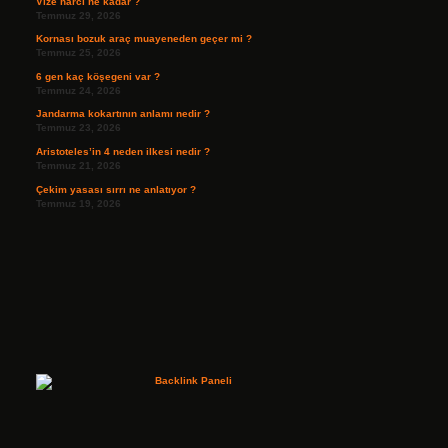
Vize harcı ne kadar ?
Temmuz 29, 2026
Kornası bozuk araç muayeneden geçer mi ?
Temmuz 25, 2026
6 gen kaç köşegeni var ?
Temmuz 24, 2026
Jandarma kokartının anlamı nedir ?
Temmuz 23, 2026
Aristoteles’in 4 neden ilkesi nedir ?
Temmuz 21, 2026
Çekim yasası sırrı ne anlatıyor ?
Temmuz 19, 2026