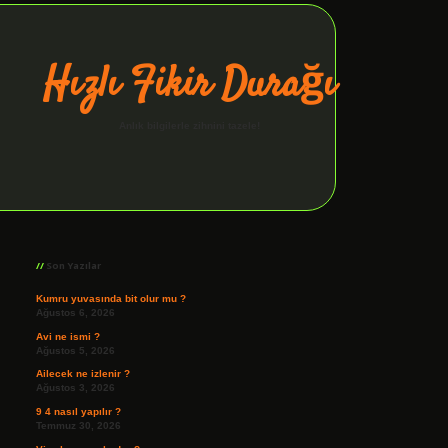
Hızlı Fikir Durağı
Anlık bilgilerle zihnini tazele!
Sidebar
ilbet giriş
Son Yazılar
Kumru yuvasında bit olur mu ?
Ağustos 6, 2026
Avi ne ismi ?
Ağustos 5, 2026
Ailecek ne izlenir ?
Ağustos 3, 2026
9 4 nasıl yapılır ?
Temmuz 30, 2026