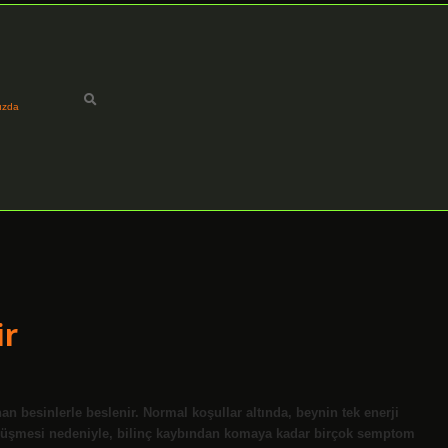
ızda
ir
an besinlerle beslenir. Normal koşullar altında, beynin tek enerji
n düşmesi nedeniyle, bilinç kaybından komaya kadar birçok semptom