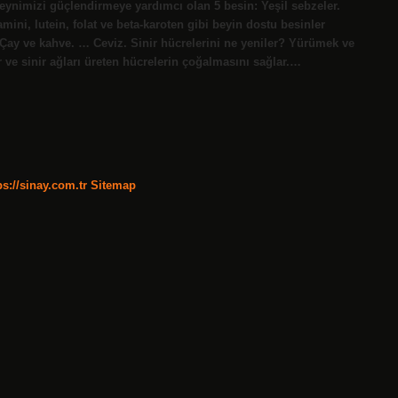
 beynimizi güçlendirmeye yardımcı olan 5 besin: Yeşil sebzeler.
amini, lutein, folat ve beta-karoten gibi beyin dostu besinler
Çay ve kahve. … Ceviz. Sinir hücrelerini ne yeniler? Yürümek ve
r ve sinir ağları üreten hücrelerin çoğalmasını sağlar.…
ps://sinay.com.tr
Sitemap