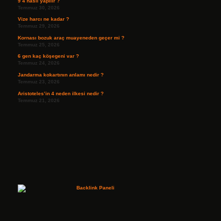
9 4 nasıl yapılır ?
Temmuz 30, 2026
Vize harcı ne kadar ?
Temmuz 29, 2026
Kornası bozuk araç muayeneden geçer mi ?
Temmuz 25, 2026
6 gen kaç köşegeni var ?
Temmuz 24, 2026
Jandarma kokartının anlamı nedir ?
Temmuz 23, 2026
Aristoteles’in 4 neden ilkesi nedir ?
Temmuz 21, 2026