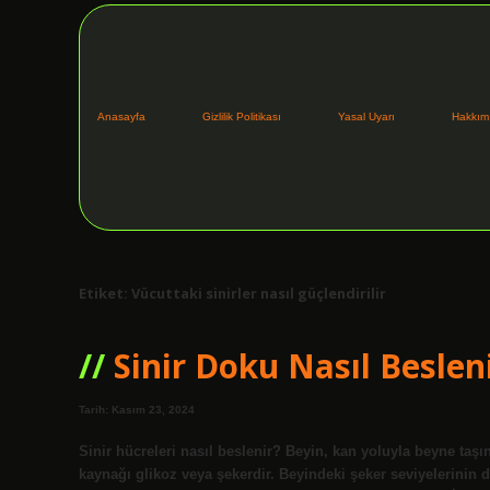
Anasayfa
Gizlilik Politikası
Yasal Uyarı
Hakkım
Etiket:
Vücuttaki sinirler nasıl güçlendirilir
Sinir Doku Nasıl Beslen
Tarih: Kasım 23, 2024
Sinir hücreleri nasıl beslenir? Beyin, kan yoluyla beyne taşın
kaynağı glikoz veya şekerdir. Beyindeki şeker seviyelerini