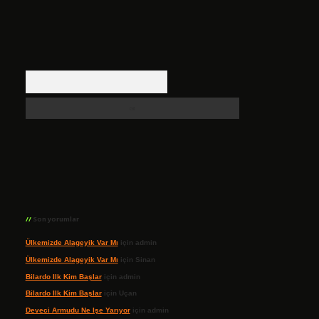
Arama
Son yorumlar
Ülkemizde Alageyik Var Mı
için
admin
Ülkemizde Alageyik Var Mı
için
Sinan
Bilardo Ilk Kim Başlar
için
admin
Bilardo Ilk Kim Başlar
için
Uçan
Deveci Armudu Ne Işe Yarıyor
için
admin