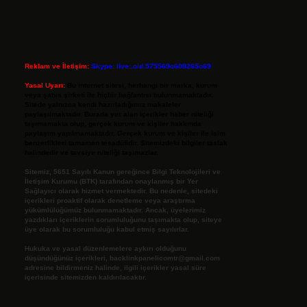
Reklam ve İletişim:
Skype: live:.cid.575569c608265c69
Yasal Uyarı:
Bu internet sitesi, herhangi bir marka, kurum
veya şahıs şirketi ile hiçbir bağlantısı bulunmamaktadır.
Sitede yalnızca kendi hazırladığımız makaleler
paylaşılmaktadır. Burada yer alan içerikler haber niteliği
taşımamakta olup, gerçek kurum ve kişiler hakkında
paylaşım yapılmamaktadır. Gerçek kurum ve kişiler ile isim
benzerlikleri tamamen tesadüfidir. Sitemizdeki bilgiler taslak
halindedir ve tavsiye niteliği taşımazlar.
Sitemiz, 5651 Sayılı Kanun gereğince Bilgi Teknolojileri ve
İletişim Kurumu (BTK) tarafından onaylanmış bir Yer
Sağlayıcı olarak hizmet vermektedir. Bu nedenle, sitedeki
içerikleri proaktif olarak denetleme veya araştırma
yükümlülüğümüz bulunmamaktadır. Ancak, üyelerimiz
yazdıkları içeriklerin sorumluluğunu taşımakta olup, siteye
üye olarak bu sorumluluğu kabul etmiş sayılırlar.
Hukuka ve yasal düzenlemelere aykırı olduğunu
düşündüğünüz içerikleri,
backlinkpanelicomtr@gmail.com
adresine bildirmeniz halinde, ilgili içerikler yasal süre
içerisinde sitemizden kaldırılacaktır.