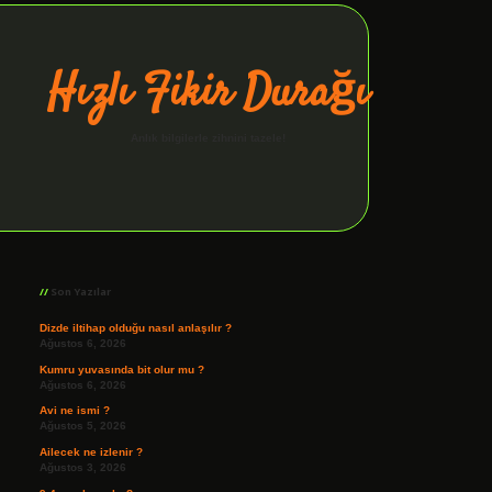
Hızlı Fikir Durağı
Anlık bilgilerle zihnini tazele!
Sidebar
ilbet giriş
Son Yazılar
Dizde iltihap olduğu nasıl anlaşılır ?
Ağustos 6, 2026
Kumru yuvasında bit olur mu ?
Ağustos 6, 2026
Avi ne ismi ?
Ağustos 5, 2026
Ailecek ne izlenir ?
Ağustos 3, 2026