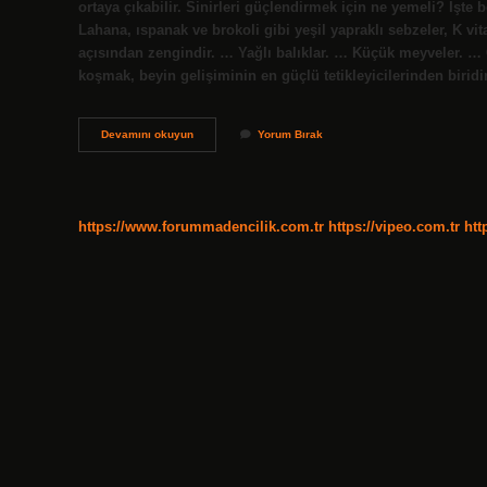
ortaya çıkabilir. Sinirleri güçlendirmek için ne yemeli? İşte
Lahana, ıspanak ve brokoli gibi yeşil yapraklı sebzeler, K vit
açısından zengindir. … Yağlı balıklar. … Küçük meyveler. … 
koşmak, beyin gelişiminin en güçlü tetikleyicilerinden biridi
Sinir
Devamını okuyun
Yorum Bırak
Doku
Nasıl
Beslenir
https://www.forummadencilik.com.tr
https://vipeo.com.tr
htt