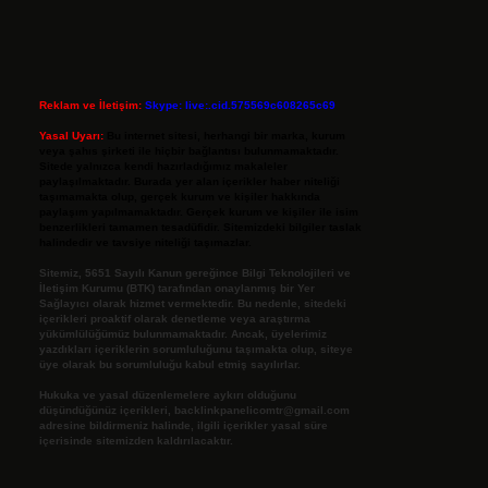
Reklam ve İletişim:
Skype: live:.cid.575569c608265c69
Yasal Uyarı:
Bu internet sitesi, herhangi bir marka, kurum
veya şahıs şirketi ile hiçbir bağlantısı bulunmamaktadır.
Sitede yalnızca kendi hazırladığımız makaleler
paylaşılmaktadır. Burada yer alan içerikler haber niteliği
taşımamakta olup, gerçek kurum ve kişiler hakkında
paylaşım yapılmamaktadır. Gerçek kurum ve kişiler ile isim
benzerlikleri tamamen tesadüfidir. Sitemizdeki bilgiler taslak
halindedir ve tavsiye niteliği taşımazlar.
Sitemiz, 5651 Sayılı Kanun gereğince Bilgi Teknolojileri ve
İletişim Kurumu (BTK) tarafından onaylanmış bir Yer
Sağlayıcı olarak hizmet vermektedir. Bu nedenle, sitedeki
içerikleri proaktif olarak denetleme veya araştırma
yükümlülüğümüz bulunmamaktadır. Ancak, üyelerimiz
yazdıkları içeriklerin sorumluluğunu taşımakta olup, siteye
üye olarak bu sorumluluğu kabul etmiş sayılırlar.
Hukuka ve yasal düzenlemelere aykırı olduğunu
düşündüğünüz içerikleri,
backlinkpanelicomtr@gmail.com
adresine bildirmeniz halinde, ilgili içerikler yasal süre
içerisinde sitemizden kaldırılacaktır.