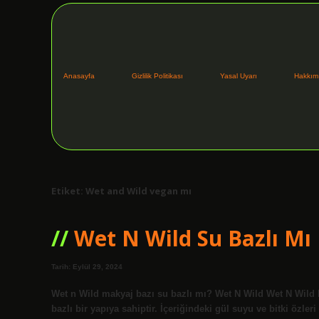
Anasayfa
Gizlilik Politikası
Yasal Uyarı
Hakkım
Etiket:
Wet and Wild vegan mı
Wet N Wild Su Bazlı Mı
Tarih: Eylül 29, 2024
Wet n Wild makyaj bazı su bazlı mı? Wet N Wild Wet N Wil
bazlı bir yapıya sahiptir. İçeriğindeki gül suyu ve bitki özleri