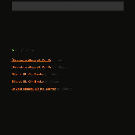
Son yorumlar
Ülkemizde Alageyik Var Mı
için
admin
Ülkemizde Alageyik Var Mı
için
Sinan
Bilardo Ilk Kim Başlar
için
admin
Bilardo Ilk Kim Başlar
için
Uçan
Deveci Armudu Ne Işe Yarıyor
için
admin