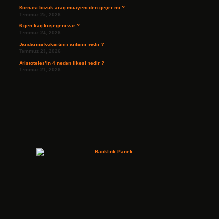
Kornası bozuk araç muayeneden geçer mi ?
Temmuz 25, 2026
6 gen kaç köşegeni var ?
Temmuz 24, 2026
Jandarma kokartının anlamı nedir ?
Temmuz 23, 2026
Aristoteles’in 4 neden ilkesi nedir ?
Temmuz 21, 2026