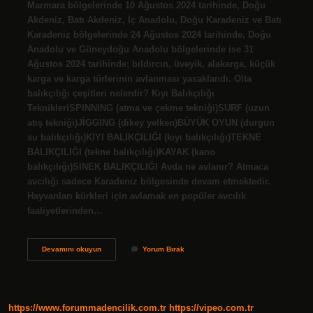
Marmara bölgelerinde 10 Ağustos 2024 tarihinde, Doğu
Akdeniz, Batı Akdeniz, İç Anadolu, Doğu Karadeniz ve Batı
Karadeniz bölgelerinde 24 Ağustos 2024 tarihinde, Doğu
Anadolu ve Güneydoğu Anadolu bölgelerinde ise 31
Ağustos 2024 tarihinde; bıldırcın, üveyik, alakarga, küçük
karga ve karga türlerinin avlanması yasaklandı. Olta
balıkçılığı çeşitleri nelerdir? Kıyı Balıkçılığı
TeknikleriSPINNING (atma ve çekme tekniği)SURF (uzun
atış tekniği)JİGGING (dikey yelken)BÜYÜK OYUN (durgun
su balıkçılığı)KIYI BALIKÇILIĞI (kıyı balıkçılığı)TEKNE
BALIKÇILIĞI (tekne balıkçılığı)KAYAK (kano
balıkçılığı)SINEK BALIKÇILIĞI Avda ne avlanır? Atmaca
avcılığı sadece Karadeniz bölgesinde devam etmektedir.
Hayvanları kürkleri için avlamak en popüler avcılık
faaliyetlerinden…
Avlanma
Devamını okuyun
Yorum Bırak
Çeşitleri
Nelerdir
https://www.forummadencilik.com.tr
https://vipeo.com.tr