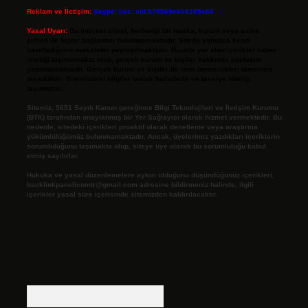
Reklam ve İletişim:
Skype: live:.cid.575569c608265c69
Yasal Uyarı:
Bu internet sitesi, herhangi bir marka, kurum veya şahıs
şirketi ile hiçbir bağlantısı bulunmamaktadır. Sitede yalnızca kendi
hazırladığımız makaleler paylaşılmaktadır. Burada yer alan içerikler haber
niteliği taşımamakta olup, gerçek kurum ve kişiler hakkında paylaşım
yapılmamaktadır. Gerçek kurum ve kişiler ile isim benzerlikleri tamamen
tesadüfidir. Sitemizdeki bilgiler taslak halindedir ve tavsiye niteliği
taşımazlar.
Sitemiz, 5651 Sayılı Kanun gereğince Bilgi Teknolojileri ve İletişim Kurumu
(BTK) tarafından onaylanmış bir Yer Sağlayıcı olarak hizmet vermektedir. Bu
nedenle, sitedeki içerikleri proaktif olarak denetleme veya araştırma
yükümlülüğümüz bulunmamaktadır. Ancak, üyelerimiz yazdıkları içeriklerin
sorumluluğunu taşımakta olup, siteye üye olarak bu sorumluluğu kabul
etmiş sayılırlar.
Hukuka ve yasal düzenlemelere aykırı olduğunu düşündüğünüz içerikleri,
backlinkpanelicomtr@gmail.com
adresine bildirmeniz halinde, ilgili
içerikler yasal süre içerisinde sitemizden kaldırılacaktır.
Arama