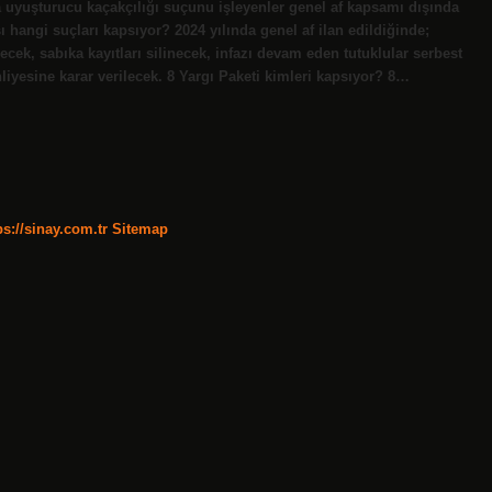
 uyuşturucu kaçakçılığı suçunu işleyenler genel af kapsamı dışında
sası hangi suçları kapsıyor? 2024 yılında genel af ilan edildiğinde;
cek, sabıka kayıtları silinecek, infazı devam eden tutuklular serbest
liyesine karar verilecek. 8 Yargı Paketi kimleri kapsıyor? 8…
ps://sinay.com.tr
Sitemap