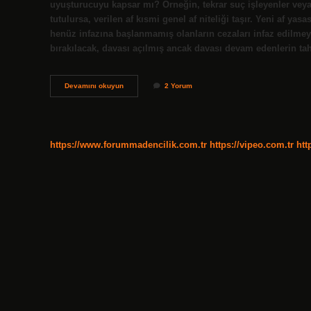
uyuşturucuyu kapsar mı? Örneğin, tekrar suç işleyenler veya
tutulursa, verilen af ​​kısmi genel af niteliği taşır. Yeni af ya
henüz infazına başlanmamış olanların cezaları infaz edilmeye
bırakılacak, davası açılmış ancak davası devam edenlerin tah
Yeni
Devamını okuyun
2 Yorum
Af
Yasası
Uyuşturucuyu
Kapsıyor
Mu
https://www.forummadencilik.com.tr
https://vipeo.com.tr
htt