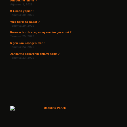
Ailecek ne izlenir ?
Ağustos 3, 2026
9 4 nasıl yapılır ?
Temmuz 30, 2026
Vize harcı ne kadar ?
Temmuz 29, 2026
Kornası bozuk araç muayeneden geçer mi ?
Temmuz 25, 2026
6 gen kaç köşegeni var ?
Temmuz 24, 2026
Jandarma kokartının anlamı nedir ?
Temmuz 23, 2026