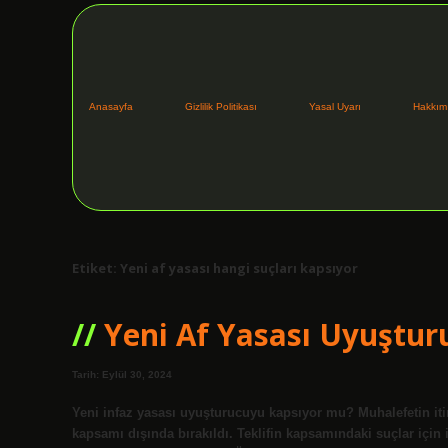
Anasayfa
Gizlilik Politikası
Yasal Uyarı
Hakkım
Etiket:
Yeni af yasası hangi suçları kapsıyor
Yeni Af Yasası Uyuştu
Tarih: Eylül 30, 2024
Yeni infaz yasası uyuşturucuyu kapsıyor mu? Muhalefetin itira
kapsamı dışında bırakıldı. Teklifin kapsamındaki suçlar için