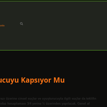
ızda
rucuyu Kapsıyor Mu
zı üzerine cinsel suçlar ve uyuşturucuyla ilgili suçlar da teklifin
 infaz hesaplaması 3/4 yerine ½ üzerinden yapılacak. Genel af