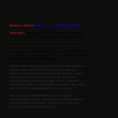
Reklam ve İletişim:
Skype: live:.cid.575569c608265c69
Yasal Uyarı:
Bu internet sitesi, herhangi bir marka, kurum
veya şahıs şirketi ile hiçbir bağlantısı bulunmamaktadır.
Sitede yalnızca kendi hazırladığımız makaleler
paylaşılmaktadır. Burada yer alan içerikler haber niteliği
taşımamakta olup, gerçek kurum ve kişiler hakkında
paylaşım yapılmamaktadır. Gerçek kurum ve kişiler ile isim
benzerlikleri tamamen tesadüfidir. Sitemizdeki bilgiler taslak
halindedir ve tavsiye niteliği taşımazlar.
Sitemiz, 5651 Sayılı Kanun gereğince Bilgi Teknolojileri ve
İletişim Kurumu (BTK) tarafından onaylanmış bir Yer
Sağlayıcı olarak hizmet vermektedir. Bu nedenle, sitedeki
içerikleri proaktif olarak denetleme veya araştırma
yükümlülüğümüz bulunmamaktadır. Ancak, üyelerimiz
yazdıkları içeriklerin sorumluluğunu taşımakta olup, siteye
üye olarak bu sorumluluğu kabul etmiş sayılırlar.
Hukuka ve yasal düzenlemelere aykırı olduğunu
düşündüğünüz içerikleri,
backlinkpanelicomtr@gmail.com
adresine bildirmeniz halinde, ilgili içerikler yasal süre
içerisinde sitemizden kaldırılacaktır.