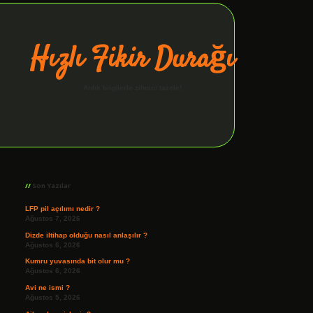
Hızlı Fikir Durağı
Anlık bilgilerle zihnini tazele!
Sidebar
ilbet giriş
Son Yazılar
LFP pil açılımı nedir ?
Ağustos 7, 2026
Dizde iltihap olduğu nasıl anlaşılır ?
Ağustos 6, 2026
Kumru yuvasında bit olur mu ?
Ağustos 6, 2026
Avi ne ismi ?
Ağustos 5, 2026