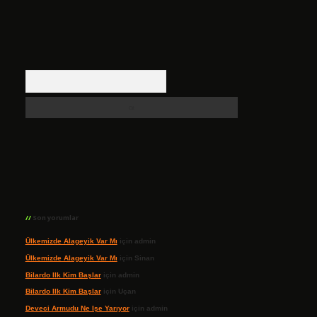
Arama
Son yorumlar
Ülkemizde Alageyik Var Mı
için
admin
Ülkemizde Alageyik Var Mı
için
Sinan
Bilardo Ilk Kim Başlar
için
admin
Bilardo Ilk Kim Başlar
için
Uçan
Deveci Armudu Ne Işe Yarıyor
için
admin