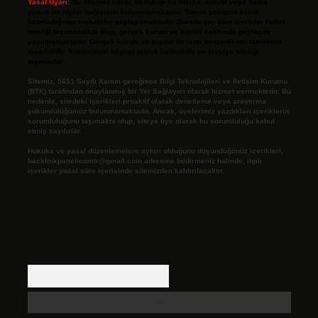
Yasal Uyarı:
Bu internet sitesi, herhangi bir marka, kurum veya şahıs
şirketi ile hiçbir bağlantısı bulunmamaktadır. Sitede yalnızca kendi
hazırladığımız makaleler paylaşılmaktadır. Burada yer alan içerikler haber
niteliği taşımamakta olup, gerçek kurum ve kişiler hakkında paylaşım
yapılmamaktadır. Gerçek kurum ve kişiler ile isim benzerlikleri tamamen
tesadüfidir. Sitemizdeki bilgiler taslak halindedir ve tavsiye niteliği
taşımazlar.
Sitemiz, 5651 Sayılı Kanun gereğince Bilgi Teknolojileri ve İletişim Kurumu
(BTK) tarafından onaylanmış bir Yer Sağlayıcı olarak hizmet vermektedir. Bu
nedenle, sitedeki içerikleri proaktif olarak denetleme veya araştırma
yükümlülüğümüz bulunmamaktadır. Ancak, üyelerimiz yazdıkları içeriklerin
sorumluluğunu taşımakta olup, siteye üye olarak bu sorumluluğu kabul
etmiş sayılırlar.
Hukuka ve yasal düzenlemelere aykırı olduğunu düşündüğünüz içerikleri,
backlinkpanelicomtr@gmail.com
adresine bildirmeniz halinde, ilgili
içerikler yasal süre içerisinde sitemizden kaldırılacaktır.
Arama