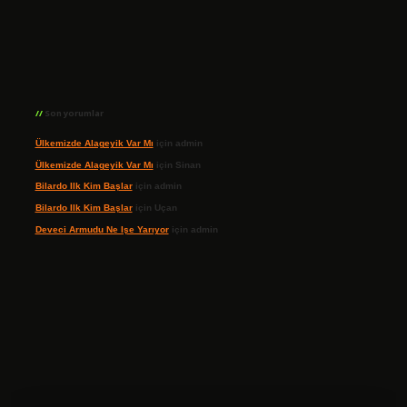
Son yorumlar
Ülkemizde Alageyik Var Mı
için
admin
Ülkemizde Alageyik Var Mı
için
Sinan
Bilardo Ilk Kim Başlar
için
admin
Bilardo Ilk Kim Başlar
için
Uçan
Deveci Armudu Ne Işe Yarıyor
için
admin
ilbet giriş