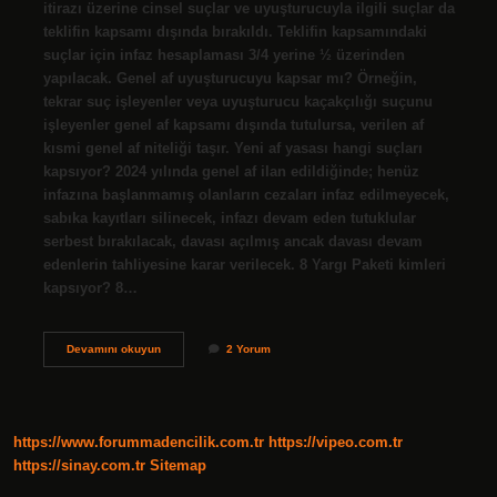
itirazı üzerine cinsel suçlar ve uyuşturucuyla ilgili suçlar da
teklifin kapsamı dışında bırakıldı. Teklifin kapsamındaki
suçlar için infaz hesaplaması 3/4 yerine ½ üzerinden
yapılacak. Genel af uyuşturucuyu kapsar mı? Örneğin,
tekrar suç işleyenler veya uyuşturucu kaçakçılığı suçunu
işleyenler genel af kapsamı dışında tutulursa, verilen af ​​
kısmi genel af niteliği taşır. Yeni af yasası hangi suçları
kapsıyor? 2024 yılında genel af ilan edildiğinde; henüz
infazına başlanmamış olanların cezaları infaz edilmeyecek,
sabıka kayıtları silinecek, infazı devam eden tutuklular
serbest bırakılacak, davası açılmış ancak davası devam
edenlerin tahliyesine karar verilecek. 8 Yargı Paketi kimleri
kapsıyor? 8…
Yeni
Devamını okuyun
2 Yorum
Af
Yasası
Uyuşturucuyu
Kapsıyor
Mu
https://www.forummadencilik.com.tr
https://vipeo.com.tr
https://sinay.com.tr
Sitemap