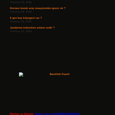
Temmuz 29, 2026
Kornası bozuk araç muayeneden geçer mi ?
Temmuz 25, 2026
6 gen kaç köşegeni var ?
Temmuz 24, 2026
Jandarma kokartının anlamı nedir ?
Temmuz 23, 2026
Reklam ve İletişim:
Skype: live:.cid.575569c608265c69