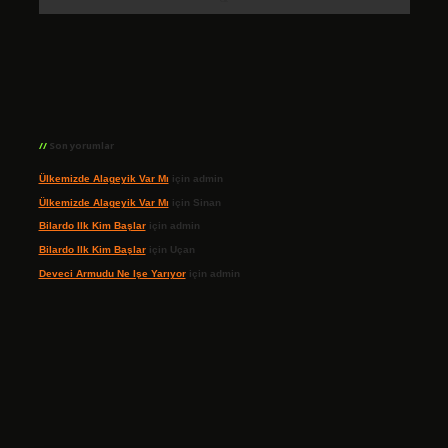
Son yorumlar
Ülkemizde Alageyik Var Mı
için
admin
Ülkemizde Alageyik Var Mı
için
Sinan
Bilardo Ilk Kim Başlar
için
admin
Bilardo Ilk Kim Başlar
için
Uçan
Deveci Armudu Ne Işe Yarıyor
için
admin