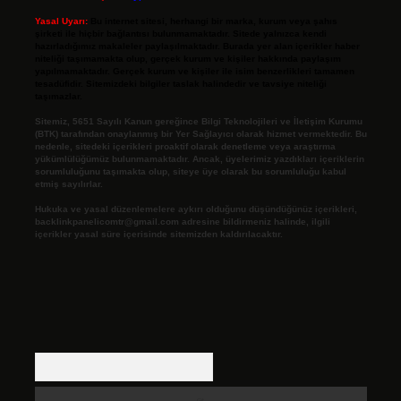
Yasal Uyarı:
Bu internet sitesi, herhangi bir marka, kurum veya şahıs
şirketi ile hiçbir bağlantısı bulunmamaktadır. Sitede yalnızca kendi
hazırladığımız makaleler paylaşılmaktadır. Burada yer alan içerikler haber
niteliği taşımamakta olup, gerçek kurum ve kişiler hakkında paylaşım
yapılmamaktadır. Gerçek kurum ve kişiler ile isim benzerlikleri tamamen
tesadüfidir. Sitemizdeki bilgiler taslak halindedir ve tavsiye niteliği
taşımazlar.
Sitemiz, 5651 Sayılı Kanun gereğince Bilgi Teknolojileri ve İletişim Kurumu
(BTK) tarafından onaylanmış bir Yer Sağlayıcı olarak hizmet vermektedir. Bu
nedenle, sitedeki içerikleri proaktif olarak denetleme veya araştırma
yükümlülüğümüz bulunmamaktadır. Ancak, üyelerimiz yazdıkları içeriklerin
sorumluluğunu taşımakta olup, siteye üye olarak bu sorumluluğu kabul
etmiş sayılırlar.
Hukuka ve yasal düzenlemelere aykırı olduğunu düşündüğünüz içerikleri,
backlinkpanelicomtr@gmail.com
adresine bildirmeniz halinde, ilgili
içerikler yasal süre içerisinde sitemizden kaldırılacaktır.
Arama