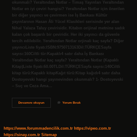
okunmalı? Yeraltından Notlar – Timaş Yayınları Yeraltından
Notlar en iyi çeviri hangisi? Yeraltından Notlar için önerilen
bir diğer yayıncı ve çevirmen ise İş Bankası Kültür
yayınlarının Hasan Âli Yücel Klasikleri serisinde yer alan
Nihal Yalaza Taluy çevirisidir. Kitabın orijinal metnine sadık
kalan çok başarılı bir çeviridir. Her iki yayıncı da güvenle
tercih edilebilir. Yeraltından Notlar orjinali kaç sayfa? Diğer
yayıncıListe fiyatı:ISBN:9750713163Dil:TÜRKÇESayfa
sayısı:160Ciltli tür:Kapaklı4 satır daha İş Bankası
Yeraltından Notlar kaç sayfa? Yeraltından Notlar (Kapaklı
Kitap)Liste fiyatı:60.00TLDil:TÜRKÇESayfa sayısı:140Ciltli
kitap türü:Kapaklı kitapKağıt türü:Kitap kağıdı4 satır daha
Dostoyevski hangi yayınevinden okunmalı? 1- Dostoyevski
– Suç ve Ceza Ama…
Yeraltından
Devamını okuyun
Yorum Bırak
Notlar
Hangi
Yayınevi
https://www.forummadencilik.com.tr
https://vipeo.com.tr
https://sinay.com.tr
Sitemap