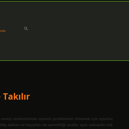
ızda
Takılır
 ve enerji sistemlerinde uyumlu problemleri önlemek için uyumlu
oltaj atıkları ve kayıpları da verimliliği azaltır, aynı zamanda risk