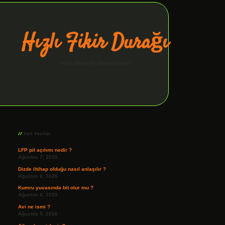
Hızlı Fikir Durağı
Anlık bilgilerle zihnini tazele!
Sidebar
ilbet giriş
Son Yazılar
LFP pil açılımı nedir ?
Ağustos 7, 2026
Dizde iltihap olduğu nasıl anlaşılır ?
Ağustos 6, 2026
Kumru yuvasında bit olur mu ?
Ağustos 6, 2026
Avi ne ismi ?
Ağustos 5, 2026