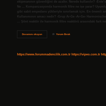
ekipmanının güvenliğini de azaltır. Nerede kullanılır? -Ente
Ne … Kompanzasyonda harmonik filtre ne işe yarar? Uyumlu f
gibi sabit empedans yükleriyle sınırlamak için. En önemli am
Kullanımının amacı nedir? -Grup Ar-Ge ›Ar-Ge› Harmonisches
… Şönt reaktör ile harmonik filtre reaktörü arasındaki fark 
Harmonik
Devamını okuyun
Yorum Bırak
Filtre
Nereye
Takılır
https://www.forummadencilik.com.tr
https://vipeo.com.tr
htt