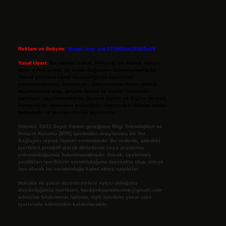
Reklam ve İletişim:
Skype: live:.cid.575569c608265c69
Yasal Uyarı:
Bu internet sitesi, herhangi bir marka, kurum
veya şahıs şirketi ile hiçbir bağlantısı bulunmamaktadır.
Sitede yalnızca kendi hazırladığımız makaleler
paylaşılmaktadır. Burada yer alan içerikler haber niteliği
taşımamakta olup, gerçek kurum ve kişiler hakkında
paylaşım yapılmamaktadır. Gerçek kurum ve kişiler ile isim
benzerlikleri tamamen tesadüfidir. Sitemizdeki bilgiler taslak
halindedir ve tavsiye niteliği taşımazlar.
Sitemiz, 5651 Sayılı Kanun gereğince Bilgi Teknolojileri ve
İletişim Kurumu (BTK) tarafından onaylanmış bir Yer
Sağlayıcı olarak hizmet vermektedir. Bu nedenle, sitedeki
içerikleri proaktif olarak denetleme veya araştırma
yükümlülüğümüz bulunmamaktadır. Ancak, üyelerimiz
yazdıkları içeriklerin sorumluluğunu taşımakta olup, siteye
üye olarak bu sorumluluğu kabul etmiş sayılırlar.
Hukuka ve yasal düzenlemelere aykırı olduğunu
düşündüğünüz içerikleri,
backlinkpanelicomtr@gmail.com
adresine bildirmeniz halinde, ilgili içerikler yasal süre
içerisinde sitemizden kaldırılacaktır.