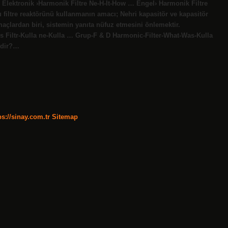
’s Elektronik ›Harmonik Filtre Ne-H-It-How … Engel› Harmonik Filtre
iltre reaktörünü kullanmanın amacı; Nehri kapasitör ve kapasitör
açlardan biri, sistemin yanıta nüfuz etmesini önlemektir.
 Filtr-Kulla ne-Kulla … Grup-F & D Harmonic-Filter-What-Was-Kulla
nedir?…
ps://sinay.com.tr
Sitemap