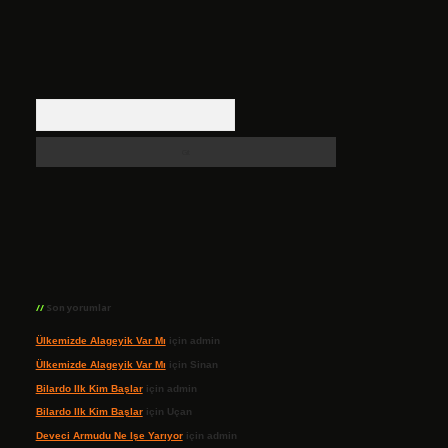
Arama
Son yorumlar
Ülkemizde Alageyik Var Mı
için
admin
Ülkemizde Alageyik Var Mı
için
Sinan
Bilardo Ilk Kim Başlar
için
admin
Bilardo Ilk Kim Başlar
için
Uçan
Deveci Armudu Ne Işe Yarıyor
için
admin