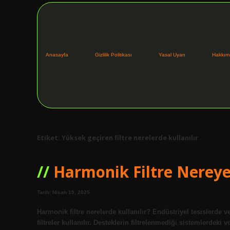
Anasayfa
Gizlilik Politikası
Yasal Uyarı
Hakkım
Etiket:
Yüksek geçiren filtre nerelerde kullanılır
Harmonik Filtre Nereye 
Tarih: Nisan 19, 2025
Harmonik filtre nerelerde kullanılır? Endüstriyel tesislerde
filtreler kullanılır. Desteklerin filtrelenmediği sistemlerdeki v