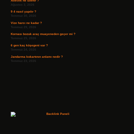
Ailecek ne izlenir ?
Ağustos 3, 2026
9 4 nasıl yapılır ?
Temmuz 30, 2026
Vize harcı ne kadar ?
Temmuz 29, 2026
Kornası bozuk araç muayeneden geçer mi ?
Temmuz 25, 2026
6 gen kaç köşegeni var ?
Temmuz 24, 2026
Jandarma kokartının anlamı nedir ?
Temmuz 23, 2026