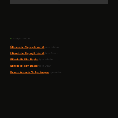
Son yorumlar
Ülkemizde Alageyik Var Mı
için
admin
Ülkemizde Alageyik Var Mı
için
Sinan
Bilardo Ilk Kim Başlar
için
admin
Bilardo Ilk Kim Başlar
için
Uçan
Deveci Armudu Ne Işe Yarıyor
için
admin