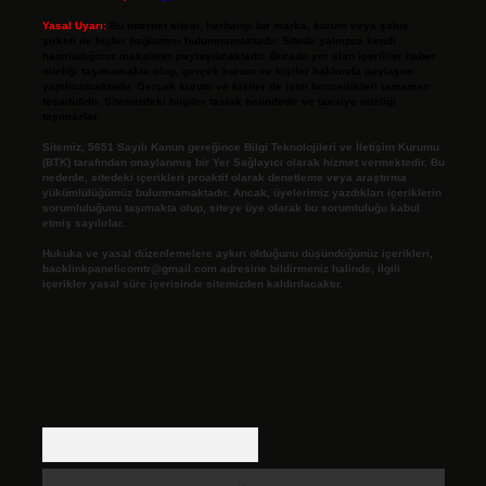
Yasal Uyarı:
Bu internet sitesi, herhangi bir marka, kurum veya şahıs
şirketi ile hiçbir bağlantısı bulunmamaktadır. Sitede yalnızca kendi
hazırladığımız makaleler paylaşılmaktadır. Burada yer alan içerikler haber
niteliği taşımamakta olup, gerçek kurum ve kişiler hakkında paylaşım
yapılmamaktadır. Gerçek kurum ve kişiler ile isim benzerlikleri tamamen
tesadüfidir. Sitemizdeki bilgiler taslak halindedir ve tavsiye niteliği
taşımazlar.
Sitemiz, 5651 Sayılı Kanun gereğince Bilgi Teknolojileri ve İletişim Kurumu
(BTK) tarafından onaylanmış bir Yer Sağlayıcı olarak hizmet vermektedir. Bu
nedenle, sitedeki içerikleri proaktif olarak denetleme veya araştırma
yükümlülüğümüz bulunmamaktadır. Ancak, üyelerimiz yazdıkları içeriklerin
sorumluluğunu taşımakta olup, siteye üye olarak bu sorumluluğu kabul
etmiş sayılırlar.
Hukuka ve yasal düzenlemelere aykırı olduğunu düşündüğünüz içerikleri,
backlinkpanelicomtr@gmail.com
adresine bildirmeniz halinde, ilgili
içerikler yasal süre içerisinde sitemizden kaldırılacaktır.
Arama