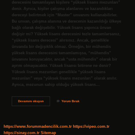
derecesini tamamlayan kişilere “yüksek lisans mezunları”
denir. Ayrıca, kişiler çalışma alanlarını ve kazandıkları
dereceyi belirtmek için “Master” unvanını kullanabilirler.
Bu unvan, çalışma alanına ve derecenin kazanıldığı ülkeye
bağlı olarak değişebilir. Yüksek lisans yapınca ünvan
değişir mi? Yüksek lisans derecesini tezle tamamlarsanız,
“yüksek lisans derecesi” alırsınız. Ancak, genellikle
ünvanda bir değişiklik olmaz. Örneğin, bir mühendis
yüksek lisans derecesini tamamlamışsa, “mühendis”
ünvanını koruyacaktır, ancak “usta mühendis” olarak bir
ayrım olmayacaktır. Yüksek lisansı bitirene ne denir?
Yüksek lisans mezunları genellikle “yüksek lisans
mezunları” veya “yüksek lisans mezunları” olarak anılır.
Ayrıca, mezunun sahip olduğu yüksek lisans…
Yüksek
Devamını okuyun
Yorum Bırak
Lisans
Yapınca
Ünvan
Ne
Olur
https://www.forummadencilik.com.tr
https://vipeo.com.tr
https://sinay.com.tr
Sitemap