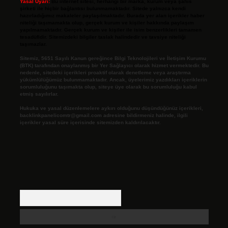
Yasal Uyarı:
Bu internet sitesi, herhangi bir marka, kurum veya şahıs
şirketi ile hiçbir bağlantısı bulunmamaktadır. Sitede yalnızca kendi
hazırladığımız makaleler paylaşılmaktadır. Burada yer alan içerikler haber
niteliği taşımamakta olup, gerçek kurum ve kişiler hakkında paylaşım
yapılmamaktadır. Gerçek kurum ve kişiler ile isim benzerlikleri tamamen
tesadüfidir. Sitemizdeki bilgiler taslak halindedir ve tavsiye niteliği
taşımazlar.
Sitemiz, 5651 Sayılı Kanun gereğince Bilgi Teknolojileri ve İletişim Kurumu
(BTK) tarafından onaylanmış bir Yer Sağlayıcı olarak hizmet vermektedir. Bu
nedenle, sitedeki içerikleri proaktif olarak denetleme veya araştırma
yükümlülüğümüz bulunmamaktadır. Ancak, üyelerimiz yazdıkları içeriklerin
sorumluluğunu taşımakta olup, siteye üye olarak bu sorumluluğu kabul
etmiş sayılırlar.
Hukuka ve yasal düzenlemelere aykırı olduğunu düşündüğünüz içerikleri,
backlinkpanelicomtr@gmail.com
adresine bildirmeniz halinde, ilgili
içerikler yasal süre içerisinde sitemizden kaldırılacaktır.
Arama