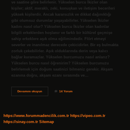
ve saatine göre belirlenir. Yükselen burcu İkizler olan
kişiler; aktif, meraklı, zeki, konuşkan ve iletişim becerileri
yüksek kişilerdir. Ancak kararsızlık ve dikkat dağınıklığı
gibi olumsuz durumlar yaşayabilirler. Yükselen İkizler
kadını nasıl olur? Yükselen burcu İkizler olan kadınlar
bilgili erkeklerden hoşlanır ve farklı bir kültürel geçmişe
sahip erkeklere aşık olma eğilimindedir. Flört etmeyi
severler ve inanılmaz derecede çekicidirler. Bir eş bulmakta
zorluk çekebilirler. Aşık olduklarında derin veya kalıcı
bağlar kuramazlar. Yükselen burcumuzu nasıl anlarız?
Yükselen burcu nasıl öğrenirim? Yükselen burcunuzu
belirlemek için doğum saatinizi bilmeniz gerekir. Akşam
ezanına doğru, akşam ezanı sırasında ve…
Yükselen
Devamını okuyun
14 Yorum
Ikizler
Nasıl
Anlaşılır
https://www.forummadencilik.com.tr
https://vipeo.com.tr
https://sinay.com.tr
Sitemap