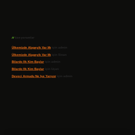
Son yorumlar
Ülkemizde Alageyik Var Mı
için
admin
Ülkemizde Alageyik Var Mı
için
Sinan
Bilardo Ilk Kim Başlar
için
admin
Bilardo Ilk Kim Başlar
için
Uçan
Deveci Armudu Ne Işe Yarıyor
için
admin
ilbet giriş